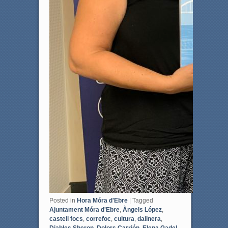
Posted in
Hora Móra d'Ebre
|
Tagged
Ajuntament Móra d'Ebre
,
Àngels López
,
castell focs
,
correfoc
,
cultura
,
dalinera
,
Diables Sheron
,
Dolors Carrión
,
Elena Gadel
,