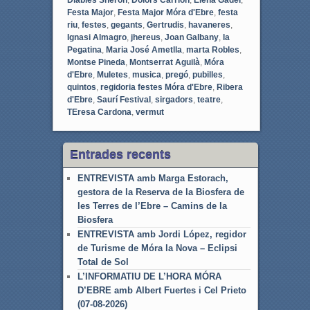
Festa Major
,
Festa Major Móra d'Ebre
,
festa
riu
,
festes
,
gegants
,
Gertrudis
,
havaneres
,
Ignasi Almagro
,
jhereus
,
Joan Galbany
,
la
Pegatina
,
Maria José Ametlla
,
marta Robles
,
Montse Pineda
,
Montserrat Aguilà
,
Móra
d'Ebre
,
Muletes
,
musica
,
pregó
,
pubilles
,
quintos
,
regidoria festes Móra d'Ebre
,
Ribera
d'Ebre
,
Saurí Festival
,
sirgadors
,
teatre
,
TEresa Cardona
,
vermut
Entrades recents
ENTREVISTA amb Marga Estorach,
gestora de la Reserva de la Biosfera de
les Terres de l’Ebre – Camins de la
Biosfera
ENTREVISTA amb Jordi López, regidor
de Turisme de Móra la Nova – Eclipsi
Total de Sol
L’INFORMATIU DE L’HORA MÓRA
D’EBRE amb Albert Fuertes i Cel Prieto
(07-08-2026)