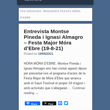
TAG ARCHIVES:
REGIDORIA FESTES MÓRA
D'EBRE
Entrevista Montse
Pineda i Ignasi Almagro
– Festa Major Móra
d’Ebre (19-8-21)
Posted on
19/08/2021
HORA MÓRA D’EBRE. Montse Pineda i
Ignasi Almagro ens han visitat aquest dijous
per presentar-nos el programa d’actes de la
Festa Major de Móra d’Ebre que arranca
amb el Saurí Festival el proper 24 d’agost i
amb activitats que s’allargaran …
Continue
reading
→
F
T
Share
Post
a
w