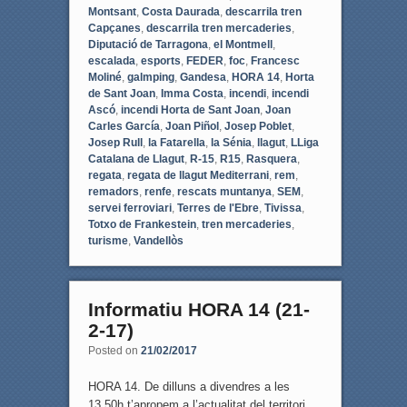
Montsant
,
Costa Daurada
,
descarrila tren
Capçanes
,
descarrila tren mercaderies
,
Diputació de Tarragona
,
el Montmell
,
escalada
,
esports
,
FEDER
,
foc
,
Francesc
Moliné
,
galmping
,
Gandesa
,
HORA 14
,
Horta
de Sant Joan
,
Imma Costa
,
incendi
,
incendi
Ascó
,
incendi Horta de Sant Joan
,
Joan
Carles García
,
Joan Piñol
,
Josep Poblet
,
Josep Rull
,
la Fatarella
,
la Sénia
,
llagut
,
LLiga
Catalana de Llagut
,
R-15
,
R15
,
Rasquera
,
regata
,
regata de llagut Mediterrani
,
rem
,
remadors
,
renfe
,
rescats muntanya
,
SEM
,
servei ferroviari
,
Terres de l'Ebre
,
Tivissa
,
Totxo de Frankestein
,
tren mercaderies
,
turisme
,
Vandellòs
Informatiu HORA 14 (21-
2-17)
Posted on
21/02/2017
HORA 14. De dilluns a divendres a les
13.50h t’apropem a l’actualitat del territori,