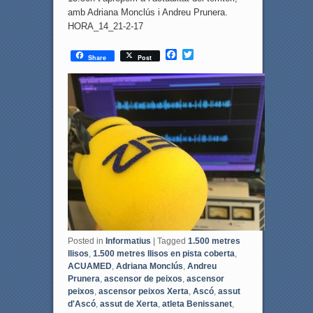
amb Adriana Monclús i Andreu Prunera.
HORA_14_21-2-17
F
T
Share
Post
a
w
c
i
e
t
b
t
o
e
o
r
k
Posted in
Informatius
|
Tagged
1.500 metres
llisos
,
1.500 metres llisos en pista coberta
,
ACUAMED
,
Adriana Monclús
,
Andreu
Prunera
,
ascensor de peixos
,
ascensor
peixos
,
ascensor peixos Xerta
,
Ascó
,
assut
d'Ascó
,
assut de Xerta
,
atleta Benissanet
,