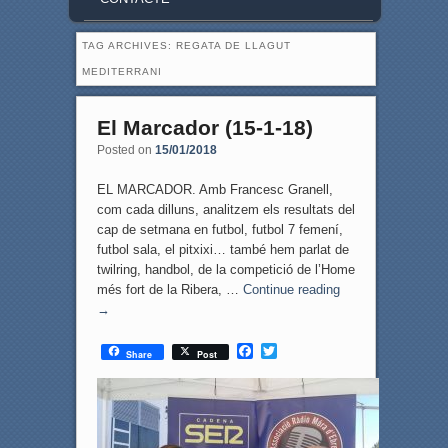
TAG ARCHIVES:
REGATA DE LLAGUT
MEDITERRANI
El Marcador (15-1-18)
Posted on
15/01/2018
EL MARCADOR. Amb Francesc Granell,
com cada dilluns, analitzem els resultats del
cap de setmana en futbol, futbol 7 femení,
futbol sala, el pitxixi… també hem parlat de
twilring, handbol, de la competició de l’Home
més fort de la Ribera, …
Continue reading
→
F
T
Share
Post
a
w
c
i
e
t
b
t
o
e
o
r