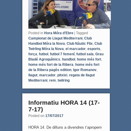
k
Posted in
Hora Móra d'Ebre
|
Tagged
Campionat de Llagut Mediterrani
,
Club
Handbol Móra la Nova
,
Club Nàutic Flix
,
Club
Twirling Móra la Nova
,
el marcador
,
esports
,
força
,
futbol
,
futbol 7 femení
,
futbol sala
,
Grau
Bladé Agroquímics
,
handbol
,
home més fort
,
home més fort de la Ribera
,
home més fort
de la Ribera pagès edition
,
Igor Romanov
,
llagut
,
marcador
,
pitxixi
,
regata de llagut
Mediterrani
,
rem
,
twilring
Informatiu HORA 14 (17-
7-17)
Posted on
17/07/2017
HORA 14. De dilluns a divendres t’apropem