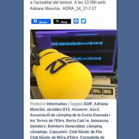
a l’actualitat del territori. A les 13.50h amb
Adriana Monclús. HORA_14_17-7-17
F
T
Share
Post
a
w
c
i
e
t
b
t
o
e
o
r
k
Posted in
Informatius
|
Tagged
ADIF
,
Adriana
Monclús
,
alcaldes R15
,
Alcaover
,
Ascó
,
Associació de càmping de la Costa Daurada i
les Terres de l'Ebre
,
Berta Cab´re
,
biomassa
,
bombers
,
Bombers Generalitat
,
càmping
,
càmpings
,
Capçanes
,
Club Nàutic de Flix
,
Club Nàutic de Móra d'Ebre
,
Cornudella de