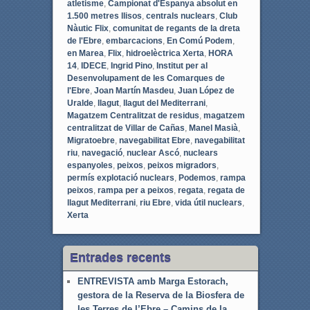
atletisme
,
Campionat d'Espanya absolut en
1.500 metres llisos
,
centrals nuclears
,
Club
Nàutic Flix
,
comunitat de regants de la dreta
de l'Ebre
,
embarcacions
,
En Comú Podem
,
en Marea
,
Flix
,
hidroelèctrica Xerta
,
HORA
14
,
IDECE
,
Ingrid Pino
,
Institut per al
Desenvolupament de les Comarques de
l'Ebre
,
Joan Martín Masdeu
,
Juan López de
Uralde
,
llagut
,
llagut del Mediterrani
,
Magatzem Centralitzat de residus
,
magatzem
centralitzat de Villar de Cañas
,
Manel Masià
,
Migratoebre
,
navegabilitat Ebre
,
navegabilitat
riu
,
navegació
,
nuclear Ascó
,
nuclears
espanyoles
,
peixos
,
peixos migradors
,
permís explotació nuclears
,
Podemos
,
rampa
peixos
,
rampa per a peixos
,
regata
,
regata de
llagut Mediterrani
,
riu Ebre
,
vida útil nuclears
,
Xerta
Entrades recents
ENTREVISTA amb Marga Estorach,
gestora de la Reserva de la Biosfera de
les Terres de l’Ebre – Camins de la