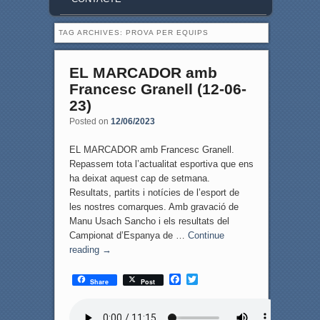
TAG ARCHIVES:
PROVA PER EQUIPS
EL MARCADOR amb
Francesc Granell (12-06-
23)
Posted on
12/06/2023
EL MARCADOR amb Francesc Granell.
Repassem tota l’actualitat esportiva que ens
ha deixat aquest cap de setmana.
Resultats, partits i notícies de l’esport de
les nostres comarques. Amb gravació de
Manu Usach Sancho i els resultats del
Campionat d’Espanya de …
Continue
reading
→
F
T
Share
Post
a
w
c
i
e
t