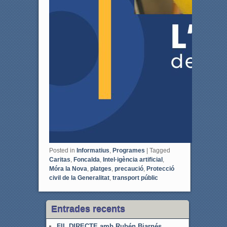
Posted in
Informatius
,
Programes
|
Tagged
Caritas
,
Foncalda
,
Intel·igència artificial
,
Móra la Nova
,
platges
,
precaució
,
Protecció
civil de la Generalitat
,
transport públic
Entrades recents
FIL DIRECTE amb Rubén Biarnés,