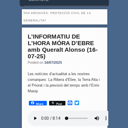
TAG ARCHIVES:
PROTECCIÓ CIVIL DE LA
GENERALITAT
L’INFORMATIU DE
L’HORA MÓRA D’EBRE
amb Queralt Alonso (16-
07-25)
Posted on
16/07/2025
Les notícies d’actualitat a les nostres
comarques: La Ribera d’Ebre, la Terra Alta i
el Priorat i la previsió del temps amb l’Enric
Masip.
F
T
Share
Post
a
w
c
i
e
t
b
t
o
e