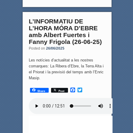
L’INFORMATIU DE
L’HORA MÓRA D’EBRE
amb Albert Fuertes i
Fanny Frigola (26-06-25)
Posted on
26/06/2025
Les notícies d’actualitat a les nostres
comarques: La Ribera d’Ebre, la Terra Alta i
el Priorat i la previsió del temps amb l’Enric
Masip.
F
T
Share
Post
a
w
c
i
e
t
b
t
o
e
o
r
k