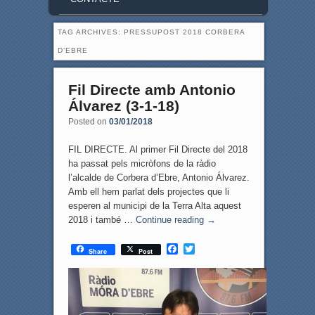
TAG ARCHIVES:
PRESSUPOST 2018 CORBERA
D’EBRE
Fil Directe amb Antonio
Álvarez (3-1-18)
Posted on
03/01/2018
FIL DIRECTE. Al primer Fil Directe del 2018
ha passat pels micròfons de la ràdio
l’alcalde de Corbera d’Ebre, Antonio Álvarez.
Amb ell hem parlat dels projectes que li
esperen al municipi de la Terra Alta aquest
2018 i també …
Continue reading
→
F
T
Share
Post
a
w
c
i
e
t
b
t
o
e