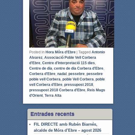
o
r
k
Posted in
Hora Móra d'Ebre
|
Tagged
Antonio
Alvarez
,
Associació Poble Vell Corbera
d'Ebre
,
Centre d'Interpretació 115 dies
,
Centre de dia
,
centre de dia Corbera d'Ebre
,
Corbera d'Ebre
,
nadal
,
pessebre
,
pessebre
poble vell Corbera
,
poble Vell Corbera
,
poble
vell Corbera d'Ebre
,
pressupost 2018
,
pressupost 2018 Corbera d'Ebre
,
Reis Mags
d'Orient
,
Terra Alta
Entrades recents
FIL DIRECTE amb Rubén Biarnés,
alcalde de Móra d’Ebre – agost 2026