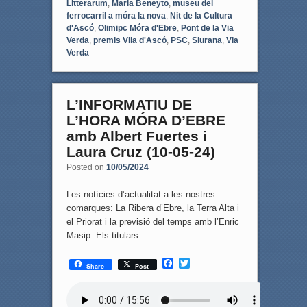
Litterarum
,
Maria Beneyto
,
museu del
ferrocarril a móra la nova
,
Nit de la Cultura
d'Ascó
,
Olimipc Móra d'Ebre
,
Pont de la Via
Verda
,
premis Vila d'Ascó
,
PSC
,
Siurana
,
Via
Verda
L’INFORMATIU DE
L’HORA MÓRA D’EBRE
amb Albert Fuertes i
Laura Cruz (10-05-24)
Posted on
10/05/2024
Les notícies d’actualitat a les nostres
comarques: La Ribera d’Ebre, la Terra Alta i
el Priorat i la previsió del temps amb l’Enric
Masip. Els titulars:
F
T
Share
Post
a
w
c
i
e
t
b
t