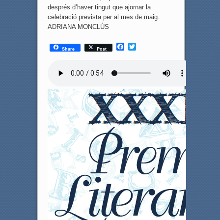
després d’haver tingut que ajornar la
celebració prevista per al mes de maig.
ADRIANA MONCLÚS
F
T
Share
Post
a
w
c
i
e
t
b
t
o
e
o
r
k