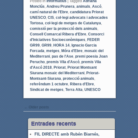
Posted in
Informatius
|
Tagged
Adriana
Monclús
,
Andreu Prunera
,
animals
,
Ascó
,
camí natural de l'Ebre
,
candidatura Priorat
UNESCO
,
CIS
,
col·legi advocats i advocades
Tortosa
,
col·legi de metges de Catalunya
,
comissió per la protecció dels animals
,
Consell Comarcal Ribera d'Ebre
,
Consorci
d'Iniciatives Socioeconòmiques
,
FEDER
GR99
,
GR99
,
HORA 14
,
Ignacio Garcia
Forcada
,
metges
,
Móra d'Ebre
,
mosaic del
Mediterrani
,
pas de l'Ase
,
premi poesia Joan
Perucho
,
premis Vila d'Ascó
,
premis Vila
d'Ascó 2018
,
Priorat
,
Priorat Montsant
Siurana mosaic del Mediterrani
,
Priorat-
Montsant-Siurana
,
protecció animals
,
referèndum 1 octubre
,
Ribera d'Ebre
,
Sindicat de metges
,
Terra Alta
,
UNESCO
Post navigation
←
Older posts
Entrades recents
FIL DIRECTE amb Rubén Biarnés,