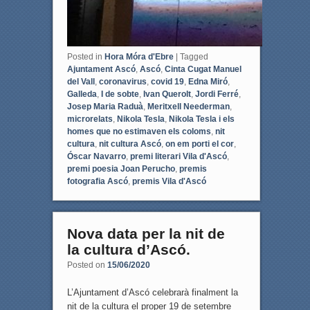
Posted in
Hora Móra d'Ebre
|
Tagged
Ajuntament Ascó
,
Ascó
,
Cinta Cugat Manuel
del Vall
,
coronavirus
,
covid 19
,
Edna Miró
,
Galleda
,
I de sobte
,
Ivan Querolt
,
Jordi Ferré
,
Josep Maria Raduà
,
Meritxell Neederman
,
microrelats
,
Nikola Tesla
,
Nikola Tesla i els
homes que no estimaven els coloms
,
nit
cultura
,
nit cultura Ascó
,
on em porti el cor
,
Óscar Navarro
,
premi literari Vila d'Ascó
,
premi poesia Joan Perucho
,
premis
fotografia Ascó
,
premis Vila d'Ascó
Nova data per la nit de
la cultura d’Ascó.
Posted on
15/06/2020
L’Ajuntament d’Ascó celebrarà finalment la
nit de la cultura el proper 19 de setembre