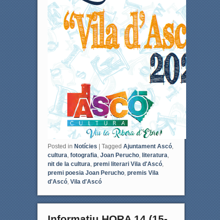
Posted in
Notícies
|
Tagged
Ajuntament Ascó
,
cultura
,
fotografia
,
Joan Perucho
,
literatura
,
nit de la cultura
,
premi literari Vila d'Ascó
,
premi poesia Joan Perucho
,
premis Vila
d'Ascó
,
Vila d'Ascó
Informatiu HORA 14 (15-