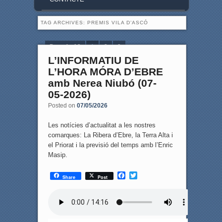
TAG ARCHIVES:
PREMIS VILA D’ASCÓ
Page 1 of 3
1
2
3
L’INFORMATIU DE
L’HORA MÓRA D’EBRE
amb Nerea Niubó (07-
05-2026)
Posted on
07/05/2026
Les notícies d’actualitat a les nostres
comarques: La Ribera d’Ebre, la Terra Alta i
el Priorat i la previsió del temps amb l’Enric
Masip.
F
T
Share
Post
a
w
c
i
e
t
b
t
o
e