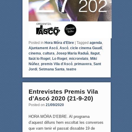
Posted in
Hora Móra d'Ebre
|
Tagged
agenda
,
Ajuntament Ascó
,
Ascó
,
cicle cinema Gaudí
,
cinema
,
cultura
,
Josep Maria Raduà
,
llagut
,
llaüt lo Roget
,
Lo Roget
,
microrelats
,
Miki
Núñez
,
premis Vila d'Ascó
,
primavera
,
Sant
Jordi
,
Setmana Santa
,
teatre
Entrevistes Premis Vila
d’Ascó 2020 (21-9-20)
Posted on
21/09/2020
HORA MÓRA D’EBRE. Al programa
d’aquest dilluns hem escoltat les converses
que vam tenir el passat dissabte 19 de