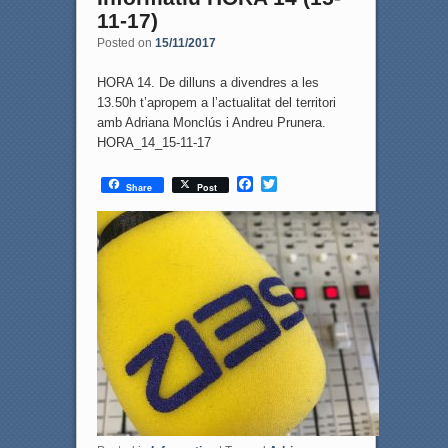
11-17)
Posted on
15/11/2017
HORA 14. De dilluns a divendres a les
13.50h t’apropem a l’actualitat del territori
amb Adriana Monclús i Andreu Prunera.
HORA_14_15-11-17
F
T
Share
Post
a
w
c
i
e
t
b
t
o
e
o
r
k