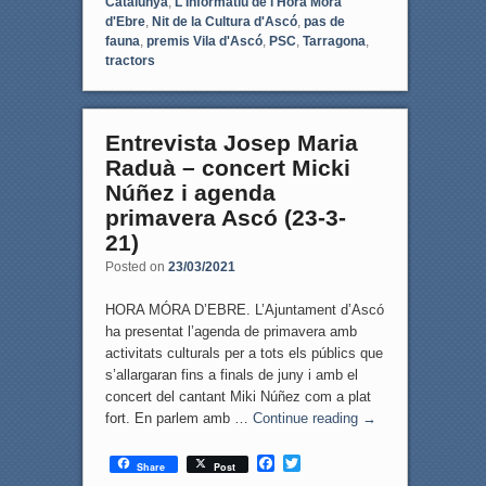
Catalunya
,
L'Informatiu de l'Hora Móra
d'Ebre
,
Nit de la Cultura d'Ascó
,
pas de
fauna
,
premis Vila d'Ascó
,
PSC
,
Tarragona
,
tractors
Entrevista Josep Maria
Raduà – concert Micki
Núñez i agenda
primavera Ascó (23-3-
21)
Posted on
23/03/2021
HORA MÓRA D’EBRE. L’Ajuntament d’Ascó
ha presentat l’agenda de primavera amb
activitats culturals per a tots els públics que
s’allargaran fins a finals de juny i amb el
concert del cantant Miki Núñez com a plat
fort. En parlem amb …
Continue reading
→
F
T
Share
Post
a
w