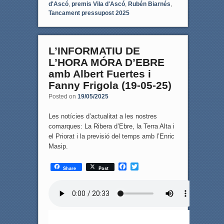
d'Ascó
,
premis Vila d'Ascó
,
Rubén Biarnés
,
Tancament pressupost 2025
L’INFORMATIU DE
L’HORA MÓRA D’EBRE
amb Albert Fuertes i
Fanny Frigola (19-05-25)
Posted on
19/05/2025
Les notícies d’actualitat a les nostres
comarques: La Ribera d’Ebre, la Terra Alta i
el Priorat i la previsió del temps amb l’Enric
Masip.
F
T
Share
Post
a
w
c
i
e
t
b
t
o
e
o
r
k