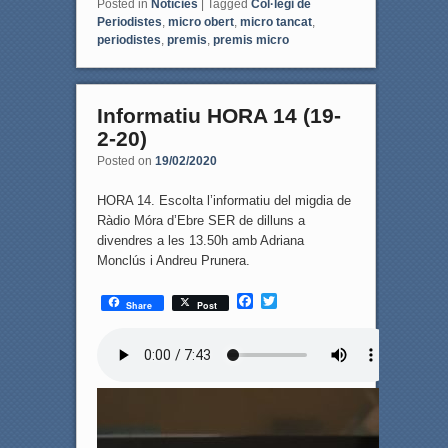
Posted in
Notícies
|
Tagged
Col·legi de
Periodistes
,
micro obert
,
micro tancat
,
periodistes
,
premis
,
premis micro
Informatiu HORA 14 (19-
2-20)
Posted on
19/02/2020
HORA 14. Escolta l’informatiu del migdia de
Ràdio Móra d’Ebre SER de dilluns a
divendres a les 13.50h amb Adriana
Monclús i Andreu Prunera.
F
T
Share
Post
a
w
c
i
e
t
b
t
o
e
o
r
k