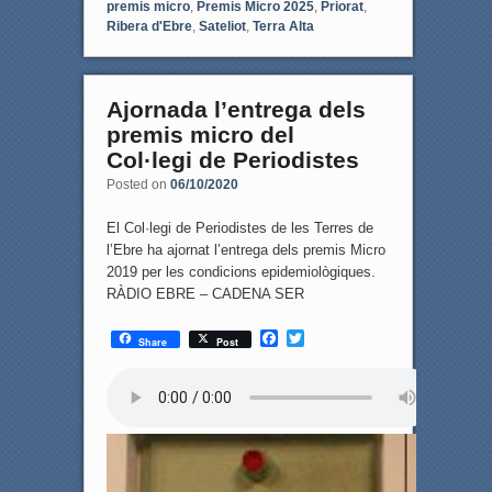
premis micro
,
Premis Micro 2025
,
Priorat
,
Ribera d'Ebre
,
Sateliot
,
Terra Alta
Ajornada l’entrega dels
premis micro del
Col·legi de Periodistes
Posted on
06/10/2020
El Col·legi de Periodistes de les Terres de
l’Ebre ha ajornat l’entrega dels premis Micro
2019 per les condicions epidemiològiques.
RÀDIO EBRE – CADENA SER
F
T
Share
Post
a
w
c
i
e
t
b
t
o
e
o
r
k