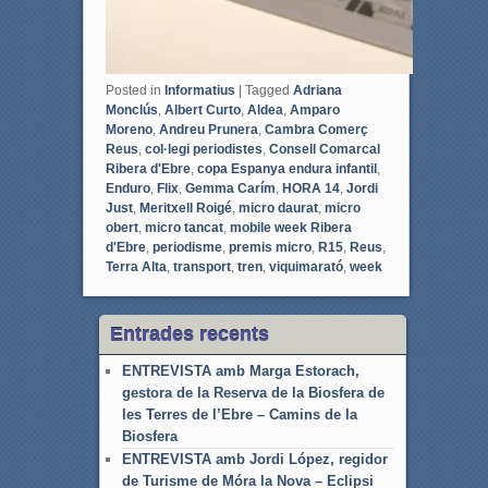
Posted in
Informatius
|
Tagged
Adriana
Monclús
,
Albert Curto
,
Aldea
,
Amparo
Moreno
,
Andreu Prunera
,
Cambra Comerç
Reus
,
col·legi periodistes
,
Consell Comarcal
Ribera d'Ebre
,
copa Espanya endura infantil
,
Enduro
,
Flix
,
Gemma Carím
,
HORA 14
,
Jordi
Just
,
Meritxell Roigé
,
micro daurat
,
micro
obert
,
micro tancat
,
mobile week Ribera
d'Ebre
,
periodisme
,
premis micro
,
R15
,
Reus
,
Terra Alta
,
transport
,
tren
,
viquimarató
,
week
Entrades recents
ENTREVISTA amb Marga Estorach,
gestora de la Reserva de la Biosfera de
les Terres de l’Ebre – Camins de la
Biosfera
ENTREVISTA amb Jordi López, regidor
de Turisme de Móra la Nova – Eclipsi