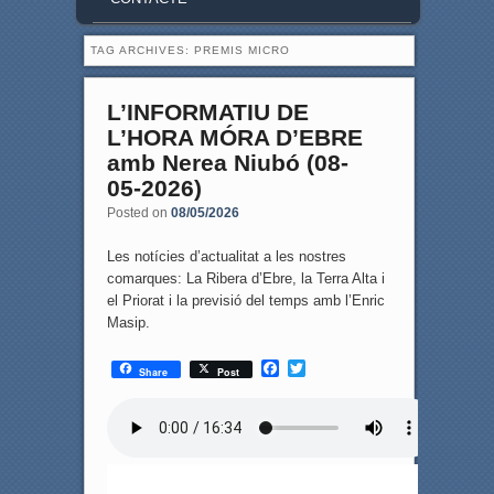
TAG ARCHIVES:
PREMIS MICRO
L’INFORMATIU DE
L’HORA MÓRA D’EBRE
amb Nerea Niubó (08-
05-2026)
Posted on
08/05/2026
Les notícies d’actualitat a les nostres
comarques: La Ribera d’Ebre, la Terra Alta i
el Priorat i la previsió del temps amb l’Enric
Masip.
F
T
Share
Post
a
w
c
i
e
t
b
t
o
e
o
r
k