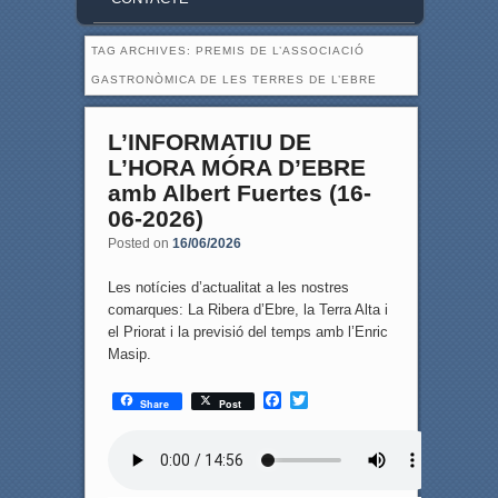
TAG ARCHIVES:
PREMIS DE L’ASSOCIACIÓ
GASTRONÒMICA DE LES TERRES DE L’EBRE
L’INFORMATIU DE
L’HORA MÓRA D’EBRE
amb Albert Fuertes (16-
06-2026)
Posted on
16/06/2026
Les notícies d’actualitat a les nostres
comarques: La Ribera d’Ebre, la Terra Alta i
el Priorat i la previsió del temps amb l’Enric
Masip.
F
T
Share
Post
a
w
c
i
e
t
b
t
o
e