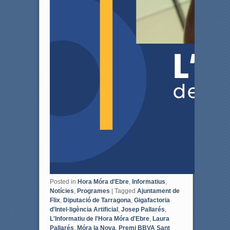
Posted in
Hora Móra d'Ebre
,
Informatius
,
Notícies
,
Programes
|
Tagged
Ajuntament de
Flix
,
Diputació de Tarragona
,
Gigafactoria
d'Intel·ligència Artificial
,
Josep Pallarés
,
L'Informatiu de l'Hora Móra d'Ebre
,
Laura
Pallarés
,
Móra la Nova
,
Premi BBVA Sant