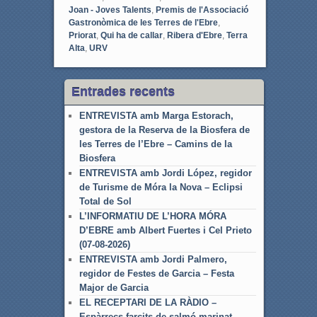
Joan - Joves Talents
,
Premis de l'Associació
Gastronòmica de les Terres de l'Ebre
,
Priorat
,
Qui ha de callar
,
Ribera d'Ebre
,
Terra
Alta
,
URV
Entrades recents
ENTREVISTA amb Marga Estorach,
gestora de la Reserva de la Biosfera de
les Terres de l’Ebre – Camins de la
Biosfera
ENTREVISTA amb Jordi López, regidor
de Turisme de Móra la Nova – Eclipsi
Total de Sol
L’INFORMATIU DE L’HORA MÓRA
D’EBRE amb Albert Fuertes i Cel Prieto
(07-08-2026)
ENTREVISTA amb Jordi Palmero,
regidor de Festes de Garcia – Festa
Major de Garcia
EL RECEPTARI DE LA RÀDIO –
Espàrrecs farcits de salmó marinat,