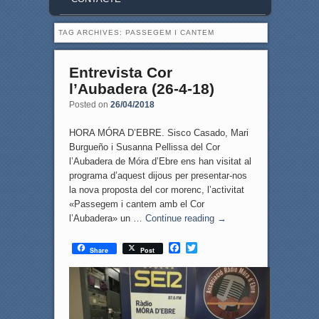
TAG ARCHIVES:
PASSEGEM I CANTEM
Entrevista Cor
l’Aubadera (26-4-18)
Posted on
26/04/2018
HORA MÓRA D’EBRE. Sisco Casado, Mari
Burgueño i Susanna Pellissa del Cor
l’Aubadera de Móra d’Ebre ens han visitat al
programa d’aquest dijous per presentar-nos
la nova proposta del cor morenc, l’activitat
«Passegem i cantem amb el Cor
l’Aubadera» un …
Continue reading
→
F
T
Share
Post
a
w
c
i
e
t
b
t
o
e
o
r