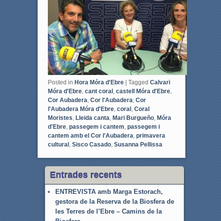
k
Posted in
Hora Móra d'Ebre
|
Tagged
Calvari
Móra d'Ebre
,
cant coral
,
castell Móra d'Ebre
,
Cor Aubadera
,
Cor l'Aubadera
,
Cor
l'Aubadera Móra d'Ebre
,
coral
,
Coral
Moristes
,
Lleida canta
,
Mari Burgueño
,
Móra
d'Ebre
,
passegem i cantem
,
passegem i
cantem amb el Cor l'Aubadera
,
primavera
cultural
,
Sisco Casado
,
Susanna Pellissa
Entrades recents
ENTREVISTA amb Marga Estorach,
gestora de la Reserva de la Biosfera de
les Terres de l’Ebre – Camins de la