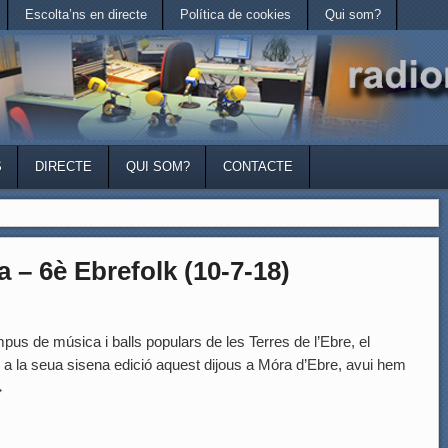
Escolta’ns en directe
Política de cookies
Qui som?
S
DIRECTE
QUI SOM?
CONTACTE
 – 6è Ebrefolk (10-7-18)
 de música i balls populars de les Terres de l’Ebre, el
 a la seua sisena edició aquest dijous a Móra d’Ebre, avui hem
→