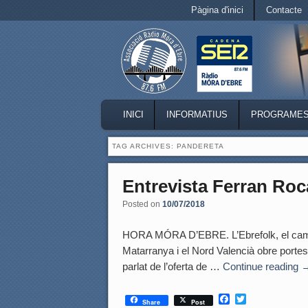
Secondary menu
Pàgina d'inici
Contacte
Skip to primary content
Skip to secondary content
MAIN MENU
INICI
INFORMATIUS
PROGRAME
SKIP TO PRIMARY CONTENT
SKIP TO SECONDARY CONTENT
TAG ARCHIVES:
PANDERETA
Entrevista Ferran Roca
Posted on
10/07/2018
HORA MÓRA D’EBRE. L’Ebrefolk, el campus
Matarranya i el Nord Valencià obre portes
parlat de l’oferta de …
Continue reading
F
T
Share
Post