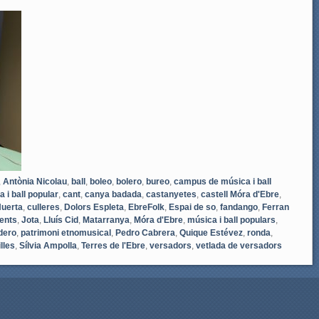
,
Antònia Nicolau
,
ball
,
boleo
,
bolero
,
bureo
,
campus de música i ball
i ball popular
,
cant
,
canya badada
,
castanyetes
,
castell Móra d'Ebre
,
Huerta
,
culleres
,
Dolors Espleta
,
EbreFolk
,
Espai de so
,
fandango
,
Ferran
ents
,
Jota
,
Lluís Cid
,
Matarranya
,
Móra d'Ebre
,
música i ball populars
,
dero
,
patrimoni etnomusical
,
Pedro Cabrera
,
Quique Estévez
,
ronda
,
lles
,
Sílvia Ampolla
,
Terres de l'Ebre
,
versadors
,
vetlada de versadors