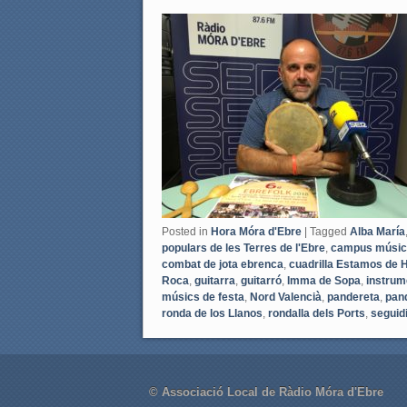
a
w
c
i
e
t
b
t
o
e
o
r
k
Posted in
Hora Móra d'Ebre
|
Tagged
Alba María
populars de les Terres de l'Ebre
,
campus música 
combat de jota ebrenca
,
cuadrilla Estamos de 
Roca
,
guitarra
,
guitarró
,
Imma de Sopa
,
instrum
músics de festa
,
Nord Valencià
,
pandereta
,
pan
ronda de los Llanos
,
rondalla dels Ports
,
seguidi
© Associació Local de Ràdio Móra d'Ebre