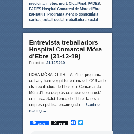
medicina
,
metge
,
mort
,
Olga Piñol
,
PADES
,
PADES Hospital Comarcal de Móra d'Ebre
,
pal·liatius
,
Programa atenció domiciliària
,
sanitat
,
treball social
,
treballadora social
Entrevista treballadors
Hospital Comarcal Móra
d’Ebre (31-12-19)
Posted on
31/12/2019
HORA MÓRA D’EBRE. A l’últim programa
de l’any hem volgut fer balanç del 2019 amb
els treballadors de l’Hospital Comarcal de
Móra d’Ebre després de saber que ja està
en marxa Salut Terres de l’Ebre, la nova
empresa pública encarregada …
Continue
reading
→
F
T
Share
Post
a
w
c
i