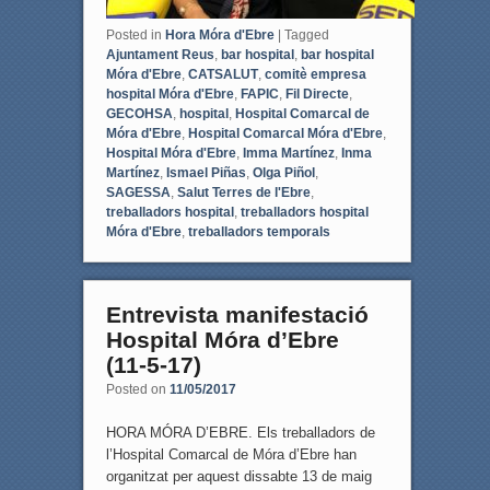
Posted in
Hora Móra d'Ebre
|
Tagged
Ajuntament Reus
,
bar hospital
,
bar hospital
Móra d'Ebre
,
CATSALUT
,
comitè empresa
hospital Móra d'Ebre
,
FAPIC
,
Fil Directe
,
GECOHSA
,
hospital
,
Hospital Comarcal de
Móra d'Ebre
,
Hospital Comarcal Móra d'Ebre
,
Hospital Móra d'Ebre
,
Imma Martínez
,
Inma
Martínez
,
Ismael Piñas
,
Olga Piñol
,
SAGESSA
,
Salut Terres de l'Ebre
,
treballadors hospital
,
treballadors hospital
Móra d'Ebre
,
treballadors temporals
Entrevista manifestació
Hospital Móra d’Ebre
(11-5-17)
Posted on
11/05/2017
HORA MÓRA D’EBRE. Els treballadors de
l’Hospital Comarcal de Móra d’Ebre han
organitzat per aquest dissabte 13 de maig