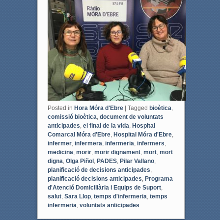
e
t
b
t
o
e
o
r
k
Posted in
Hora Móra d'Ebre
|
Tagged
bioètica
,
comissió bioètica
,
document de voluntats
anticipades
,
el final de la vida
,
Hospital
Comarcal Móra d'Ebre
,
Hospital Móra d'Ebre
,
infermer
,
infermera
,
infermeria
,
infermers
,
medicina
,
morir
,
morir dignament
,
mort
,
mort
digna
,
Olga Piñol
,
PADES
,
Pilar Vallano
,
planificació de decisions anticipades
,
planificació decisions anticipades
,
Programa
d'Atenció Domiciliària i Equips de Suport
,
salut
,
Sara Llop
,
temps d'infermeria
,
temps
infermeria
,
voluntats anticipades