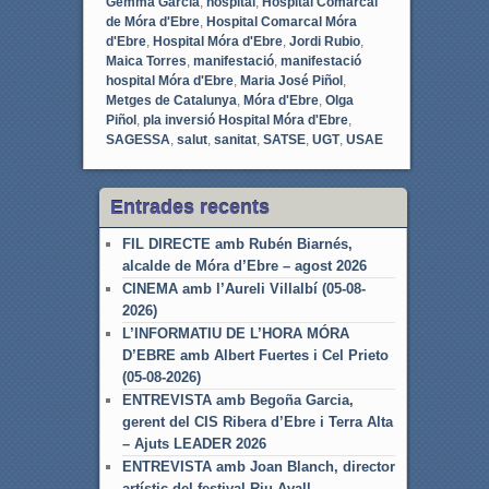
Gemma Garcia
,
hospital
,
Hospital Comarcal
de Móra d'Ebre
,
Hospital Comarcal Móra
d'Ebre
,
Hospital Móra d'Ebre
,
Jordi Rubio
,
Maica Torres
,
manifestació
,
manifestació
hospital Móra d'Ebre
,
Maria José Piñol
,
Metges de Catalunya
,
Móra d'Ebre
,
Olga
Piñol
,
pla inversió Hospital Móra d'Ebre
,
SAGESSA
,
salut
,
sanitat
,
SATSE
,
UGT
,
USAE
Entrades recents
FIL DIRECTE amb Rubén Biarnés,
alcalde de Móra d’Ebre – agost 2026
CINEMA amb l’Aureli Villalbí (05-08-
2026)
L’INFORMATIU DE L’HORA MÓRA
D’EBRE amb Albert Fuertes i Cel Prieto
(05-08-2026)
ENTREVISTA amb Begoña Garcia,
gerent del CIS Ribera d’Ebre i Terra Alta
– Ajuts LEADER 2026
ENTREVISTA amb Joan Blanch, director
artístic del festival Riu Avall