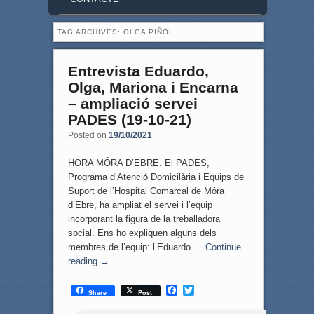
TAG ARCHIVES:
OLGA PIÑOL
Entrevista Eduardo,
Olga, Mariona i Encarna
– ampliació servei
PADES (19-10-21)
Posted on
19/10/2021
HORA MÓRA D’EBRE. El PADES,
Programa d’Atenció Domicilària i Equips de
Suport de l’Hospital Comarcal de Móra
d’Ebre, ha ampliat el servei i l’equip
incorporant la figura de la treballadora
social. Ens ho expliquen alguns dels
membres de l’equip: l’Eduardo …
Continue
reading
→
F
T
Share
Post
a
w
c
i