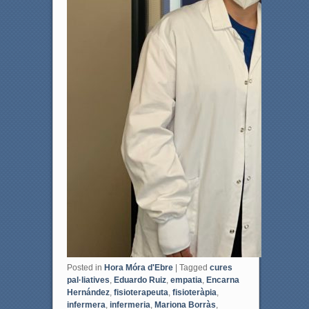
Posted in
Hora Móra d'Ebre
|
Tagged
cures
pal·liatives
,
Eduardo Ruiz
,
empatia
,
Encarna
Hernández
,
fisioterapeuta
,
fisioteràpia
,
infermera
,
infermeria
,
Mariona Borràs
,