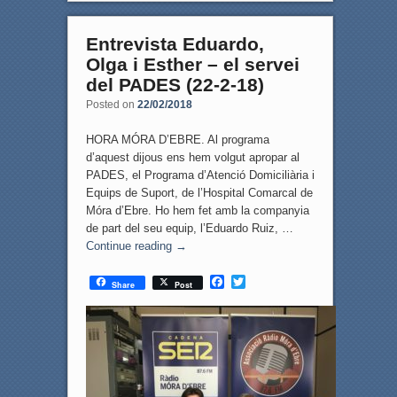
Entrevista Eduardo,
Olga i Esther – el servei
del PADES (22-2-18)
Posted on
22/02/2018
HORA MÓRA D’EBRE. Al programa
d’aquest dijous ens hem volgut apropar al
PADES, el Programa d’Atenció Domiciliària i
Equips de Suport, de l’Hospital Comarcal de
Móra d’Ebre. Ho hem fet amb la companyia
de part del seu equip, l’Eduardo Ruiz, …
Continue reading
→
F
T
Share
Post
a
w
c
i
e
t
b
t
o
e
o
r
k