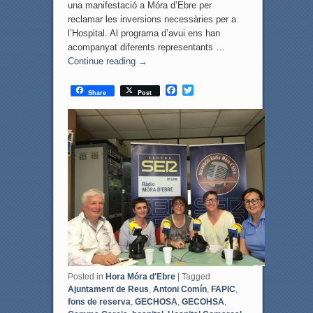
una manifestació a Móra d’Ebre per
reclamar les inversions necessàries per a
l’Hospital. Al programa d’avui ens han
acompanyat diferents representants …
Continue reading
→
F
T
Share
Post
a
w
c
i
e
t
b
t
o
e
o
r
k
Posted in
Hora Móra d'Ebre
|
Tagged
Ajuntament de Reus
,
Antoni Comín
,
FAPIC
,
fons de reserva
,
GECHOSA
,
GECOHSA
,