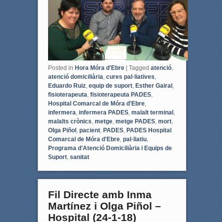
Posted in
Hora Móra d'Ebre
|
Tagged
atenció
,
atenció domiciliària
,
cures pal·liatives
,
Eduardo Ruiz
,
equip de suport
,
Esther Gairal
,
fisioterapeuta
,
fisioterapeuta PADES
,
Hospital Comarcal de Móra d'Ebre
,
infermera
,
infermera PADES
,
malalt terminal
,
malalts crònics
,
metge
,
metge PADES
,
mort
,
Olga Piñol
,
pacient
,
PADES
,
PADES Hospital
Comarcal de Móra d'Ebre
,
pal·liatiu
,
Programa d'Atenció Domiciliària i Equips de
Suport
,
sanitat
Fil Directe amb Inma
Martínez i Olga Piñol –
Hospital (24-1-18)