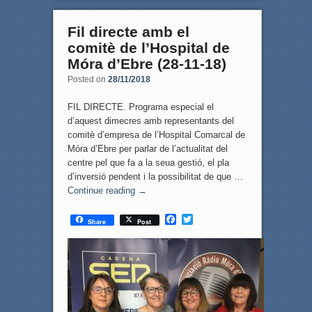
Fil directe amb el
comitè de l’Hospital de
Móra d’Ebre (28-11-18)
Posted on
28/11/2018
FIL DIRECTE. Programa especial el
d’aquest dimecres amb representants del
comitè d’empresa de l’Hospital Comarcal de
Móra d’Ebre per parlar de l’actualitat del
centre pel que fa a la seua gestió, el pla
d’inversió pendent i la possibilitat de que …
Continue reading
→
F
T
Share
Post
a
w
c
i
e
t
b
t
o
e
o
r
k