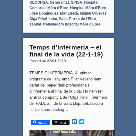
GECOHSA
,
Generalitat
,
GINSA
,
Hospital
Comarcal Móra d'Ebre
,
Hospital Móra d'Ebre
,
Jóse Domínguez
,
Mar Lleixà
,
Miquel Oliveras
,
Olga Piñol
,
salut
,
Salut Terres de l'Ebre
,
sanitat
,
treballadors hospital Móra d'Ebre
Temps d’infermeria – el
final de la vida (22-1-19)
Posted on
22/01/2019
TEMPS D’INFERMERIA. Al primer
programa de l’any amb Pilar Vallano hem
parlat del paper dels professionals
d’infermeria al final de la vida. Ho hem fet
amb la companyia de l’Olga Piñol, infermera
del PADES, i de la Sara Llop, treballadora
…
Continue reading
→
F
T
Share
Post
a
w
c
i