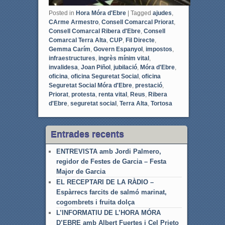
Posted in
Hora Móra d'Ebre
|
Tagged
ajudes
,
CArme Armestro
,
Consell Comarcal Priorat
,
Consell Comarcal Ribera d'Ebre
,
Consell
Comarcal Terra Alta
,
CUP
,
Fil Directe
,
Gemma Carím
,
Govern Espanyol
,
impostos
,
infraestructures
,
ingrès mínim vital
,
invalidesa
,
Joan Piñol
,
jubilació
,
Móra d'Ebre
,
oficina
,
oficina Seguretat Social
,
oficina
Seguretat Social Móra d'Ebre
,
prestació
,
Priorat
,
protesta
,
renta vital
,
Reus
,
Ribera
d'Ebre
,
seguretat social
,
Terra Alta
,
Tortosa
Entrades recents
ENTREVISTA amb Jordi Palmero,
regidor de Festes de Garcia – Festa
Major de Garcia
EL RECEPTARI DE LA RÀDIO –
Espàrrecs farcits de salmó marinat,
cogombrets i fruita dolça
L’INFORMATIU DE L’HORA MÓRA
D’EBRE amb Albert Fuertes i Cel Prieto