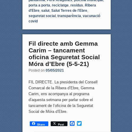
porta a porta
,
reciclatge
,
residus
,
Ribera
d'Ebre
,
salut
,
Salut Terres de l'Ebre
,
seguretat social
,
transparència
,
vacunació
covid
Fil directe amb Gemma
Carim – tancament
oficina Seguretat Social
Móra d’Ebre (5-5-21)
Posted on
05/05/2021
FIL DIRECTE. La presidenta del Consell
Comarcal de la Ribera d’Ebre, Gemma
Carim, ens acompanya al programa
d’aquesta setmana per parlar sobre el
tancament de l’oficina de la Seguretat
Social de Móra d’Ebre.
F
T
Share
Post
a
w