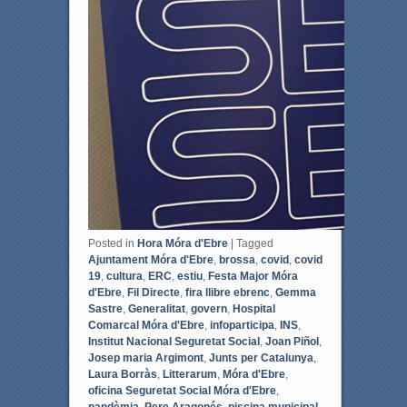
Posted in
Hora Móra d'Ebre
|
Tagged
Ajuntament Móra d'Ebre
,
brossa
,
covid
,
covid
19
,
cultura
,
ERC
,
estiu
,
Festa Major Móra
d'Ebre
,
Fil Directe
,
fira llibre ebrenc
,
Gemma
Sastre
,
Generalitat
,
govern
,
Hospital
Comarcal Móra d'Ebre
,
infoparticipa
,
INS
,
Institut Nacional Seguretat Social
,
Joan Piñol
,
Josep maria Argimont
,
Junts per Catalunya
,
Laura Borràs
,
Litterarum
,
Móra d'Ebre
,
oficina Seguretat Social Móra d'Ebre
,
pandèmia
,
Pere Aragonés
,
piscina municipal
,