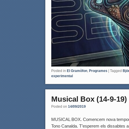
Posted in
El Gramòfon
,
Programes
|
Tagged
Bjö
experimental
Musical Box (14-9-19)
Posted on
14/09/2019
MUSICAL BOX. Comencem nova temporada 
Tono Canalda. T’esperem els dissabtes a