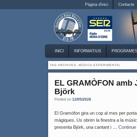
Secondary menu
Pàgina d'inici
Contacte
Skip to primary content
Skip to secondary content
MAIN MENU
INICI
INFORMATIUS
PROGRAME
SKIP TO PRIMARY CONTENT
SKIP TO SECONDARY CONTENT
TAG ARCHIVES:
MÚSICA EXPERIMENTAL
EL GRAMÒFON amb Jo
Björk
Posted on
12/05/2026
El Gramòfon gira un cop al mes per porta
màgiques. Us obrim la finestra a la músi
presenta Björk, una cantant i …
Continue