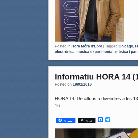
Posted in
Hora Móra d'Ebre
|
Tagged
Chicago
,
Fl
electrònica
,
música experimental
,
música i pat
Informatiu HORA 14 (1
Posted on
18/02/2016
HORA 14. De dilluns a divendres a les 
16
F
T
Share
Post
a
w
c
i
e
t