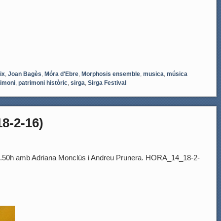
ix
,
Joan Bagès
,
Móra d'Ebre
,
Morphosis ensemble
,
musica
,
música
rimoni
,
patrimoni històric
,
sirga
,
Sirga Festival
8-2-16)
13.50h amb Adriana Monclús i Andreu Prunera. HORA_14_18-2-