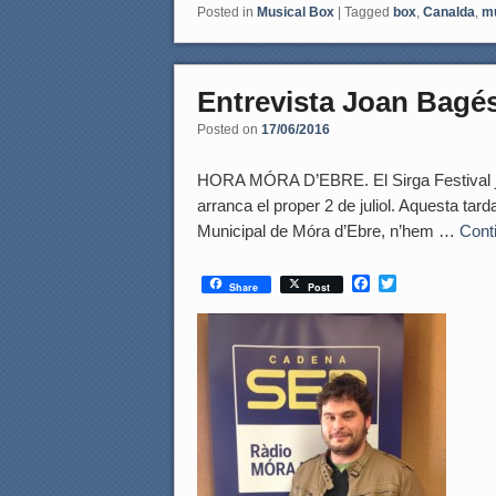
Posted in
Musical Box
|
Tagged
box
,
Canalda
,
m
Entrevista Joan Bagés
Posted on
17/06/2016
HORA MÓRA D’EBRE. El Sirga Festival ja 
arranca el proper 2 de juliol. Aquesta tard
Municipal de Móra d’Ebre, n’hem …
Cont
F
T
Share
Post
a
w
c
i
e
t
b
t
o
e
o
r
k