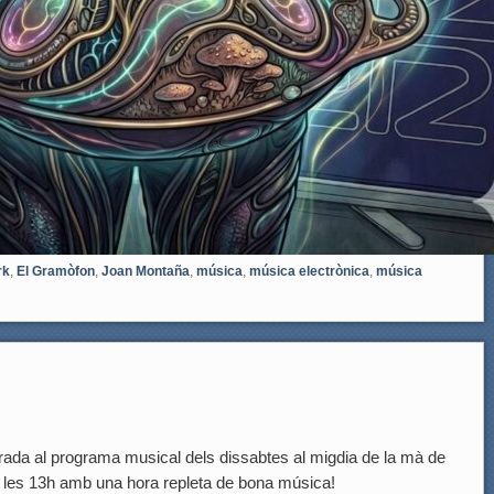
rk
,
El Gramòfon
,
Joan Montaña
,
música
,
música electrònica
,
música
al programa musical dels dissabtes al migdia de la mà de
 les 13h amb una hora repleta de bona música!