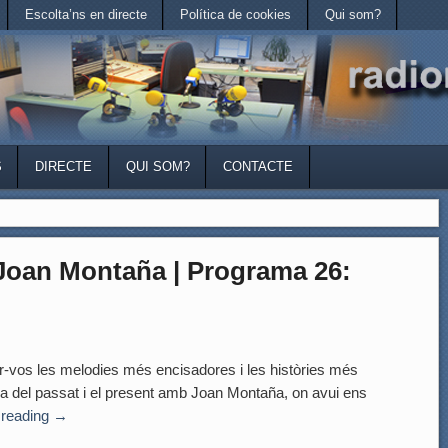
Escolta’ns en directe
Política de cookies
Qui som?
S
DIRECTE
QUI SOM?
CONTACTE
an Montaña | Programa 26:
r-vos les melodies més encisadores i les històries més
ca del passat i el present amb Joan Montaña, on avui ens
 reading
→