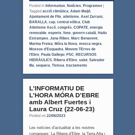
Posted in
Informatius
,
Notícies
,
Programes
|
Tagged
acció climàtica
,
Adam Maijó
,
Ajuntament de Flix
,
atletisme
,
Axel Zarranz
,
BARALLA
,
cap
,
central eòlica
,
Club
Atletisme Ascó
,
congrés
,
COPATE
,
energia
renovable
,
esports
,
fons
,
govern català
,
Hailu
Estrampes
,
Jana Ribes
,
Marc Benavent
,
Marina Freixa
,
Móra la Nova
,
mosca negra
,
Mossos d'Esquadra
,
Movem TErres de
l'Ebre
,
Paula Gallego
,
PSC
,
RECURSOS
HIDRÀULICS
,
Ribera d'Ebre
,
salut
,
Salvador
Illa
,
sequera
,
Tivissa
,
tractaments
L’INFORMATIU DE
L’HORA MÓRA D’EBRE
amb Albert Fuertes i
Laura Cruz (22-06-23)
Posted on
22/06/2023
Les notícies d’actualitat a les nostres
comarques: La Ribera d’Ebre, la Terra Alta i