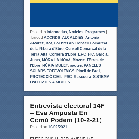
Posted in
Informatius
,
Notícies
,
Programes
|
Tagged
ACORDS
,
ALCALDIES
,
Antonio
Álvarez
,
Bot
,
CoEbreLab
,
Consell Comarcal
de la Ribera d'Ebre
,
Consell Comarcal de la
Terra Alta
,
Corbera d'Ebre
,
ERC
,
FIC
,
Garcia
,
Junts
,
MÓRA LA NOVA
,
Movem TErres de
l'Ebre
,
NÚRIA MULET
,
pactes
,
PANELLS
SOLARS FOTOVOLTAICS
,
Pinell de Brai
,
PROTECCIÓ CIVIL
,
PSC
,
Rasquera
,
SISTEMA
D'ALERTES A MÒBILS
Entrevista electoral 14F
– Eva Amposta En
Comú Podem (10-2-21)
Posted on
10/02/2021