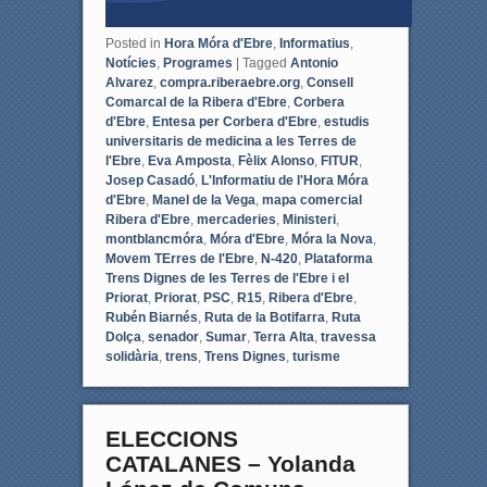
Posted in
Hora Móra d'Ebre
,
Informatius
,
Notícies
,
Programes
|
Tagged
Antonio
Alvarez
,
compra.riberaebre.org
,
Consell
Comarcal de la Ribera d'Ebre
,
Corbera
d'Ebre
,
Entesa per Corbera d'Ebre
,
estudis
universitaris de medicina a les Terres de
l'Ebre
,
Eva Amposta
,
Fèlix Alonso
,
FITUR
,
Josep Casadó
,
L'Informatiu de l'Hora Móra
d'Ebre
,
Manel de la Vega
,
mapa comercial
Ribera d'Ebre
,
mercaderies
,
Ministeri
,
montblancmóra
,
Móra d'Ebre
,
Móra la Nova
,
Movem TErres de l'Ebre
,
N-420
,
Plataforma
Trens Dignes de les Terres de l'Ebre i el
Priorat
,
Priorat
,
PSC
,
R15
,
Ribera d'Ebre
,
Rubén Biarnés
,
Ruta de la Botifarra
,
Ruta
Dolça
,
senador
,
Sumar
,
Terra Alta
,
travessa
solidària
,
trens
,
Trens Dignes
,
turisme
ELECCIONS
CATALANES – Yolanda