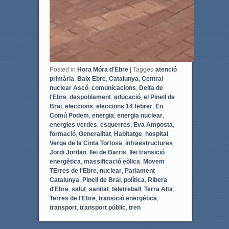
Posted in
Hora Móra d'Ebre
|
Tagged
atenció
primària
,
Baix Ebre
,
Catalunya
,
Central
nuclear Ascó
,
comunicacions
,
Delta de
l'Ebre
,
despoblament
,
educació
,
el Pinell de
Brai
,
eleccions
,
eleccions 14 febrer
,
En
Comú Podem
,
energia
,
energia nuclear
,
energies verdes
,
esquerres
,
Eva Amposta
,
formació
,
Generalitat
,
Habitatge
,
hospital
Verge de la Cinta Tortosa
,
infraestructures
,
Jordi Jordan
,
llei de Barris
,
llei transició
energètica
,
massificació eòlica
,
Movem
TErres de l'Ebre
,
nuclear
,
Parlament
Catalunya
,
Pinell de Brai
,
política
,
Ribera
d'Ebre
,
salut
,
sanitat
,
teletreball
,
Terra Alta
,
Terres de l'Ebre
,
transició energètica
,
transport
,
transport públic
,
tren