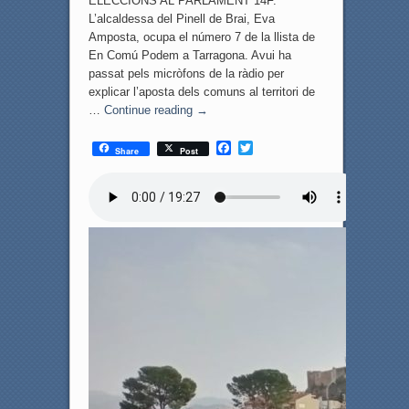
ELECCIONS AL PARLAMENT 14F.
L’alcaldessa del Pinell de Brai, Eva
Amposta, ocupa el número 7 de la llista de
En Comú Podem a Tarragona. Avui ha
passat pels micròfons de la ràdio per
explicar l’aposta dels comuns al territori de
…
Continue reading
→
F
T
Share
Post
a
w
c
i
e
t
b
t
o
e
o
r
k