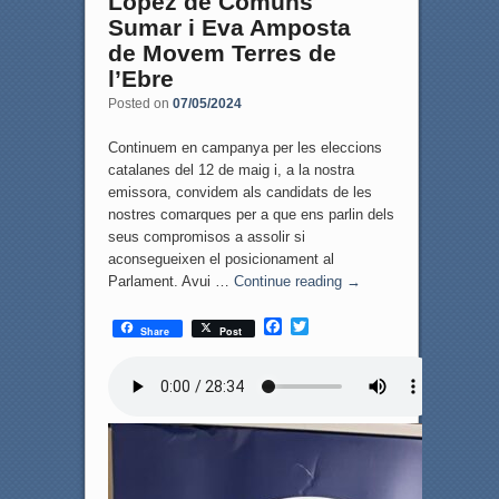
López de Comuns
Sumar i Eva Amposta
de Movem Terres de
l’Ebre
Posted on
07/05/2024
Continuem en campanya per les eleccions
catalanes del 12 de maig i, a la nostra
emissora, convidem als candidats de les
nostres comarques per a que ens parlin dels
seus compromisos a assolir si
aconsegueixen el posicionament al
Parlament. Avui …
Continue reading
→
F
T
Share
Post
a
w
c
i
e
t
b
t
o
e
o
r
k