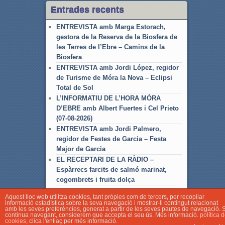
Entrades recents
ENTREVISTA amb Marga Estorach,
gestora de la Reserva de la Biosfera de
les Terres de l’Ebre – Camins de la
Biosfera
ENTREVISTA amb Jordi López, regidor
de Turisme de Móra la Nova – Eclipsi
Total de Sol
L’INFORMATIU DE L’HORA MÓRA
D’EBRE amb Albert Fuertes i Cel Prieto
(07-08-2026)
ENTREVISTA amb Jordi Palmero,
regidor de Festes de Garcia – Festa
Major de Garcia
EL RECEPTARI DE LA RÀDIO –
Espàrrecs farcits de salmó marinat,
cogombrets i fruita dolça
Aquest lloc web utilitza cookies, tant pròpies com de tercers, per recopilar
informació estadística sobre la seva navegació i mostrar-li contingut relacionat
amb les seves preferències, generat a partir de les seves pautes de navegació. S
continua navegant, considerem que accepta el seu ús. Més informació.
política 
cookies
, clica l'enllaç per més informació.