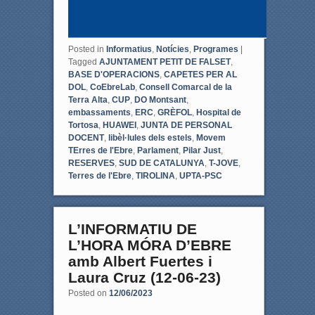
Posted in
Informatius
,
Notícies
,
Programes
|
Tagged
AJUNTAMENT PETIT DE FALSET
,
BASE D'OPERACIONS
,
CAPETES PER AL
DOL
,
CoEbreLab
,
Consell Comarcal de la
Terra Alta
,
CUP
,
DO Montsant
,
embassaments
,
ERC
,
GRÈFOL
,
Hospital de
Tortosa
,
HUAWEI
,
JUNTA DE PERSONAL
DOCENT
,
libèl·lules dels estels
,
Movem
TErres de l'Ebre
,
Parlament
,
Pilar Just
,
RESERVES
,
SUD DE CATALUNYA
,
T-JOVE
,
Terres de l'Ebre
,
TIROLINA
,
UPTA-PSC
L’INFORMATIU DE
L’HORA MÓRA D’EBRE
amb Albert Fuertes i
Laura Cruz (12-06-23)
Posted on
12/06/2023