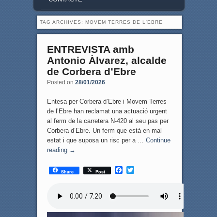
TAG ARCHIVES:
MOVEM TERRES DE L'EBRE
ENTREVISTA amb
Antonio Àlvarez, alcalde
de Corbera d’Ebre
Posted on
28/01/2026
Entesa per Corbera d’Ebre i Movem Terres
de l’Ebre han reclamat una actuació urgent
al ferm de la carretera N-420 al seu pas per
Corbera d’Ebre. Un ferm que està en mal
estat i que suposa un risc per a …
Continue
reading
→
F
T
Share
Post
a
w
c
i
e
t
b
t
o
e
o
r