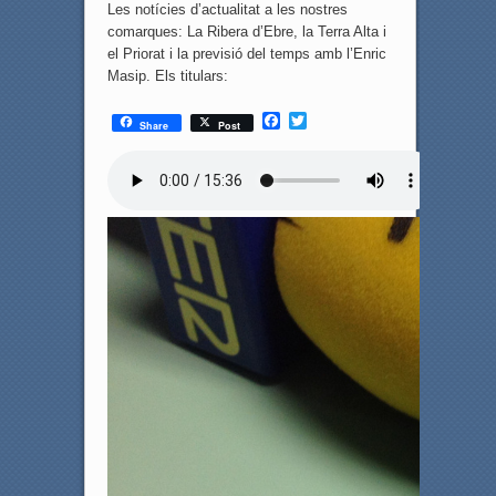
Les notícies d’actualitat a les nostres
comarques: La Ribera d’Ebre, la Terra Alta i
el Priorat i la previsió del temps amb l’Enric
Masip. Els titulars:
F
T
Share
Post
a
w
c
i
e
t
b
t
o
e
o
r
k