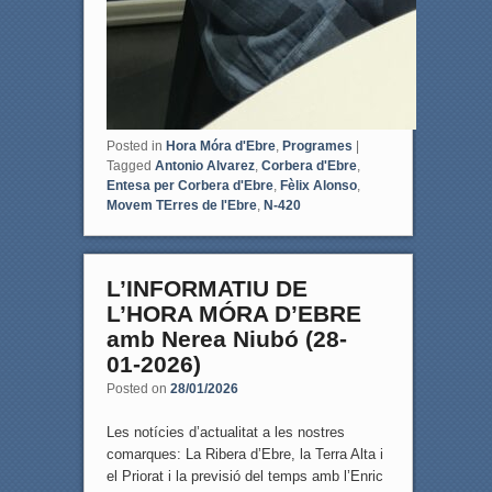
Posted in
Hora Móra d'Ebre
,
Programes
|
Tagged
Antonio Alvarez
,
Corbera d'Ebre
,
Entesa per Corbera d'Ebre
,
Fèlix Alonso
,
Movem TErres de l'Ebre
,
N-420
L’INFORMATIU DE
L’HORA MÓRA D’EBRE
amb Nerea Niubó (28-
01-2026)
Posted on
28/01/2026
Les notícies d’actualitat a les nostres
comarques: La Ribera d’Ebre, la Terra Alta i
el Priorat i la previsió del temps amb l’Enric