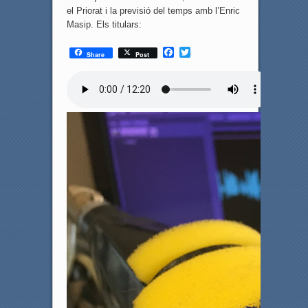
el Priorat i la previsió del temps amb l’Enric
Masip. Els titulars:
F
T
Share
Post
a
w
c
i
e
t
b
t
o
e
o
r
k