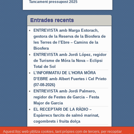
Tancament pressupost 2025
Entrades recents
ENTREVISTA amb Marga Estorach,
gestora de la Reserva de la Biosfera de
les Terres de l’Ebre – Camins de la
Biosfera
ENTREVISTA amb Jordi López, regidor
de Turisme de Móra la Nova – Eclipsi
Total de Sol
L’INFORMATIU DE L’HORA MÓRA
D’EBRE amb Albert Fuertes i Cel Prieto
(07-08-2026)
ENTREVISTA amb Jordi Palmero,
regidor de Festes de Garcia – Festa
Major de Garcia
EL RECEPTARI DE LA RÀDIO –
Espàrrecs farcits de salmó marinat,
cogombrets i fruita dolça
Aquest lloc web utilitza cookies, tant pròpies com de tercers, per recopilar