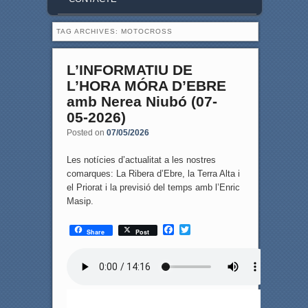
TAG ARCHIVES:
MOTOCROSS
L’INFORMATIU DE
L’HORA MÓRA D’EBRE
amb Nerea Niubó (07-
05-2026)
Posted on
07/05/2026
Les notícies d’actualitat a les nostres
comarques: La Ribera d’Ebre, la Terra Alta i
el Priorat i la previsió del temps amb l’Enric
Masip.
F
T
Share
Post
a
w
c
i
e
t
b
t
o
e
o
r
k