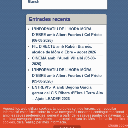
Blanch
Entrades recents
L’INFORMATIU DE L’HORA MÓRA
D’EBRE amb Albert Fuertes i Cel Prieto
(06-08-2026)
FIL DIRECTE amb Rubén Biarnés,
alcalde de Móra d’Ebre – agost 2026
CINEMA amb l’Aureli Villalbí (05-08-
2026)
L’INFORMATIU DE L’HORA MÓRA
D’EBRE amb Albert Fuertes i Cel Prieto
(05-08-2026)
ENTREVISTA amb Begoña Garcia,
gerent del CIS Ribera d’Ebre i Terra Alta
– Ajuts LEADER 2026
Aquest lloc web utilitza cookies, tant pròpies com de tercers, per recopilar
informació estadística sobre la seva navegació i mostrar-li contingut relacionat
amb les seves preferències, generat a partir de les seves pautes de navegació. S
continua navegant, considerem que accepta el seu ús. Més informació.
política 
cookies
, clica l'enllaç per més informació.
© Associació Local de Ràdio Móra d'Ebre
plugin cooki