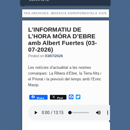
TAG ARCHIVES:
MOSAICS AGROFORESTALS VIUS
L’INFORMATIU DE
L’HORA MÓRA D’EBRE
amb Albert Fuertes (03-
07-2026)
Posted on
03/07/2026
Les notícies d’actualitat a les nostres
comarques: La Ribera d’Ebre, la Terra Alta i
el Priorat i la previsió del temps amb l’Enric
Masip.
F
T
Share
Post
a
w
c
i
e
t
b
t
o
e
o
r
k