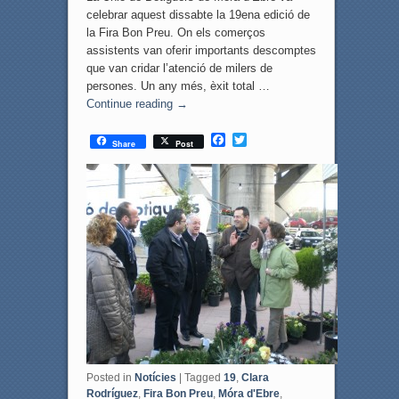
celebrar aquest dissabte la 19ena edició de
la Fira Bon Preu. On els comerços
assistents van oferir importants descomptes
que van cridar l’atenció de milers de
persones. Un any més, èxit total …
Continue reading
→
F
T
Share
Post
a
w
c
i
e
t
b
t
o
e
o
r
k
Posted in
Notícies
|
Tagged
19
,
Clara
Rodríguez
,
Fira Bon Preu
,
Móra d'Ebre
,