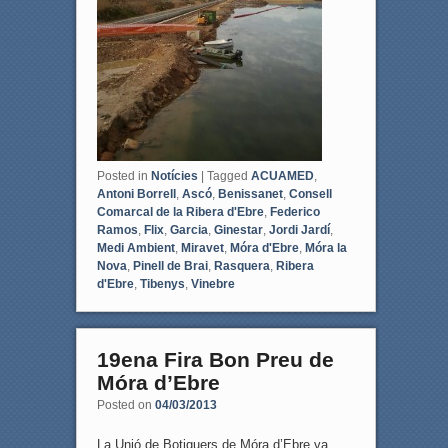
Posted in
Notícies
|
Tagged
ACUAMED
,
Antoni Borrell
,
Ascó
,
Benissanet
,
Consell
Comarcal de la Ribera d'Ebre
,
Federico
Ramos
,
Flix
,
Garcia
,
Ginestar
,
Jordi Jardí
,
Medi Ambient
,
Miravet
,
Móra d'Ebre
,
Móra la
Nova
,
Pinell de Brai
,
Rasquera
,
Ribera
d'Ebre
,
Tibenys
,
Vinebre
19ena Fira Bon Preu de
Móra d’Ebre
Posted on
04/03/2013
La Unió de Botiguers de Móra d’Ebre va