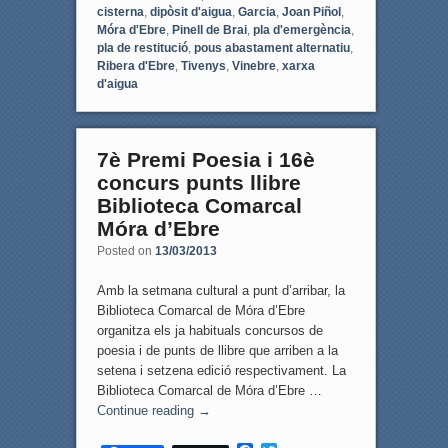
e
t
cisterna
,
dipòsit d'aigua
,
Garcia
,
Joan Piñol
,
b
t
Móra d'Ebre
,
Pinell de Brai
,
pla d'emergència
,
o
e
pla de restitució
,
pous abastament alternatiu
,
o
r
Ribera d'Ebre
,
Tivenys
,
Vinebre
,
xarxa
k
d'aigua
7è Premi Poesia i 16è
concurs punts llibre
Biblioteca Comarcal
Móra d’Ebre
Posted on
13/03/2013
Amb la setmana cultural a punt d’arribar, la
Biblioteca Comarcal de Móra d’Ebre
organitza els ja habituals concursos de
poesia i de punts de llibre que arriben a la
setena i setzena edició respectivament. La
Biblioteca Comarcal de Móra d’Ebre …
Continue reading
→