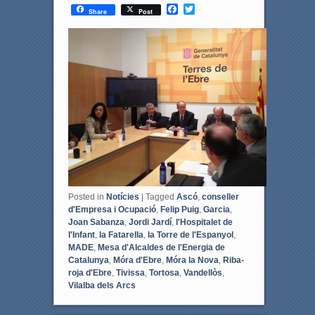
F
T
Share
Post
a
w
c
i
e
t
b
t
o
e
o
r
k
Posted in
Notícies
|
Tagged
Ascó
,
conseller
d'Empresa i Ocupació
,
Felip Puig
,
Garcia
,
Joan Sabanza
,
Jordi Jardí
,
l'Hospitalet de
l'Infant
,
la Fatarella
,
la Torre de l'Espanyol
,
MADE
,
Mesa d'Alcaldes de l'Energia de
Catalunya
,
Móra d'Ebre
,
Móra la Nova
,
Riba-
roja d'Ebre
,
Tivissa
,
Tortosa
,
Vandellòs
,
Vilalba dels Arcs