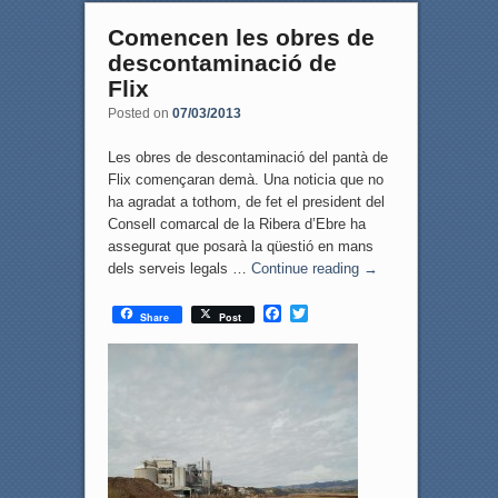
Comencen les obres de
descontaminació de
Flix
Posted on
07/03/2013
Les obres de descontaminació del pantà de
Flix començaran demà. Una noticia que no
ha agradat a tothom, de fet el president del
Consell comarcal de la Ribera d’Ebre ha
assegurat que posarà la qüestió en mans
dels serveis legals …
Continue reading
→
F
T
Share
Post
a
w
c
i
e
t
b
t
o
e
o
r
k