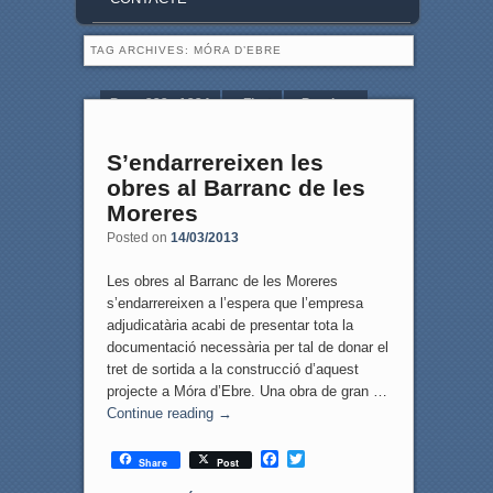
TAG ARCHIVES:
MÓRA D’EBRE
Page 333 of 334
« First
‹ Previous
330
331
332
333
334
Next ›
S’endarrereixen les
obres al Barranc de les
Moreres
Posted on
14/03/2013
Les obres al Barranc de les Moreres
s’endarrereixen a l’espera que l’empresa
adjudicatària acabi de presentar tota la
documentació necessària per tal de donar el
tret de sortida a la construcció d’aquest
projecte a Móra d’Ebre. Una obra de gran …
Continue reading
→
F
T
Share
Post
a
w