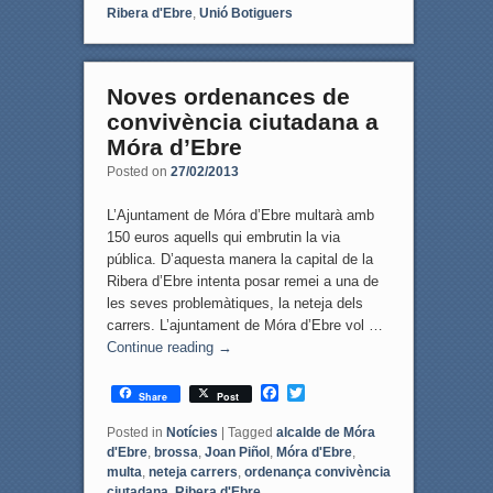
Ribera d'Ebre
,
Unió Botiguers
Noves ordenances de
convivència ciutadana a
Móra d’Ebre
Posted on
27/02/2013
L’Ajuntament de Móra d’Ebre multarà amb
150 euros aquells qui embrutin la via
pública. D’aquesta manera la capital de la
Ribera d’Ebre intenta posar remei a una de
les seves problemàtiques, la neteja dels
carrers. L’ajuntament de Móra d’Ebre vol …
Continue reading
→
F
T
Share
Post
a
w
c
i
Posted in
Notícies
|
Tagged
alcalde de Móra
e
t
d'Ebre
,
brossa
,
Joan Piñol
,
Móra d'Ebre
,
b
t
multa
,
neteja carrers
,
ordenança convivència
o
e
ciutadana
,
Ribera d'Ebre