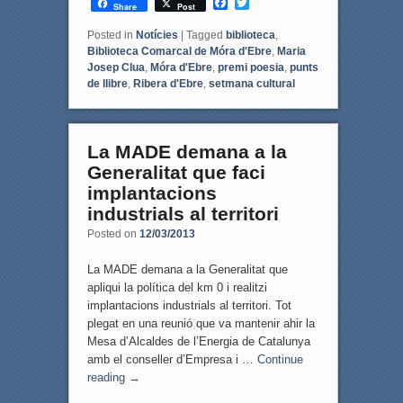
F
T
Share
Post
a
w
c
i
Posted in
Notícies
|
Tagged
biblioteca
,
e
t
Biblioteca Comarcal de Móra d'Ebre
,
Maria
b
t
Josep Clua
,
Móra d'Ebre
,
premi poesia
,
punts
o
e
de llibre
,
Ribera d'Ebre
,
setmana cultural
o
r
k
La MADE demana a la
Generalitat que faci
implantacions
industrials al territori
Posted on
12/03/2013
La MADE demana a la Generalitat que
apliqui la política del km 0 i realitzi
implantacions industrials al territori. Tot
plegat en una reunió que va mantenir ahir la
Mesa d’Alcaldes de l’Energia de Catalunya
amb el conseller d’Empresa i …
Continue
reading
→