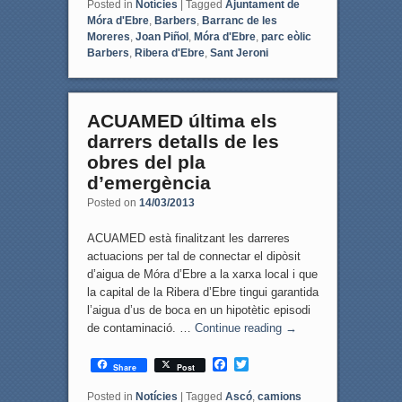
c
i
Posted in
Notícies
|
Tagged
Ajuntament de
e
t
Móra d'Ebre
,
Barbers
,
Barranc de les
b
t
Moreres
,
Joan Piñol
,
Móra d'Ebre
,
parc eòlic
o
e
Barbers
,
Ribera d'Ebre
,
Sant Jeroni
o
r
k
ACUAMED última els
darrers detalls de les
obres del pla
d’emergència
Posted on
14/03/2013
ACUAMED està finalitzant les darreres
actuacions per tal de connectar el dipòsit
d’aigua de Móra d’Ebre a la xarxa local i que
la capital de la Ribera d’Ebre tingui garantida
l’aigua d’us de boca en un hipotètic episodi
de contaminació. …
Continue reading
→
F
T
Share
Post
a
w
c
i
Posted in
Notícies
|
Tagged
Ascó
,
camions