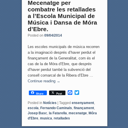
Mecenatge per
combatre les retallades
a l’Escola Municipal de
Música i Dansa de Móra
d’Ebre.
Posted on
09/04/2014
Les escoles municipals de música recorren
a la imaginació després d’haver perdut el
finançament de la Generalitat, com és el
cas de la de Móra d’Ebre, que després
d’haver perdut també la subvenció del
consell comarcal de la Ribera d’Ebre …
Continue reading
→
F
T
Share
Post
a
w
c
i
Posted in
Notícies
|
Tagged
ensenyament
,
e
t
escola
,
Fernando Caminals
,
finançament
,
b
t
Josep Basc
,
la Fatarella
,
mecenatge
,
Móra
o
e
d'Ebre
,
musica
,
retallades
o
r
k