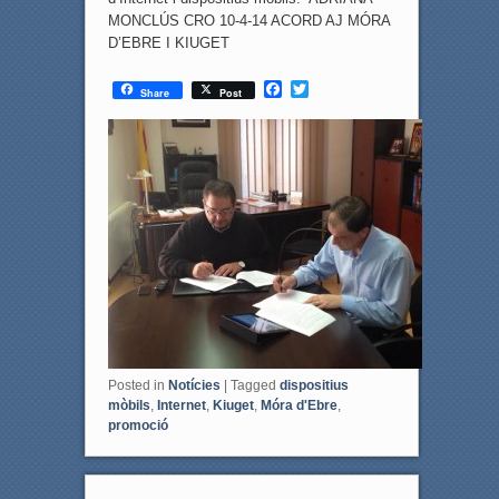
MONCLÚS CRO 10-4-14 ACORD AJ MÓRA
D’EBRE I KIUGET
F
T
Share
Post
a
w
c
i
e
t
b
t
o
e
o
r
k
Posted in
Notícies
|
Tagged
dispositius
mòbils
,
Internet
,
Kiuget
,
Móra d'Ebre
,
promoció