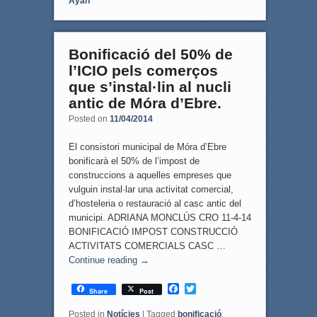
Ayan
o
e
o
r
k
Bonificació del 50% de
l’ICIO pels comerços
que s’instal·lin al nucli
antic de Móra d’Ebre.
Posted on
11/04/2014
El consistori municipal de Móra d’Ebre
bonificarà el 50% de l’impost de
construccions a aquelles empreses que
vulguin instal·lar una activitat comercial,
d’hosteleria o restauració al casc antic del
municipi. ADRIANA MONCLÚS CRO 11-4-14
BONIFICACIÓ IMPOST CONSTRUCCIÓ
ACTIVITATS COMERCIALS CASC …
Continue reading
→
F
T
Share
Post
a
w
c
i
Posted in
Notícies
|
Tagged
bonificació
,