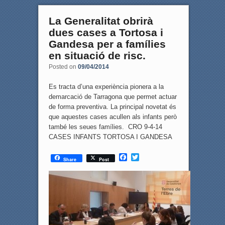
La Generalitat obrirà
dues cases a Tortosa i
Gandesa per a famílies
en situació de risc.
Posted on
09/04/2014
Es tracta d’una experiència pionera a la
demarcació de Tarragona que permet actuar
de forma preventiva. La principal novetat és
que aquestes cases acullen als infants però
també les seues famílies. CRO 9-4-14
CASES INFANTS TORTOSA I GANDESA
F
T
Share
Post
a
w
c
i
e
t
b
t
o
e
o
r
k