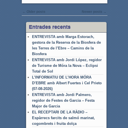
Post navigation
←
Older posts
Newer posts
→
Entrades recents
ENTREVISTA amb Marga Estorach,
gestora de la Reserva de la Biosfera de
les Terres de l’Ebre – Camins de la
Biosfera
ENTREVISTA amb Jordi López, regidor
de Turisme de Móra la Nova – Eclipsi
Total de Sol
L’INFORMATIU DE L’HORA MÓRA
D’EBRE amb Albert Fuertes i Cel Prieto
(07-08-2026)
ENTREVISTA amb Jordi Palmero,
regidor de Festes de Garcia – Festa
Major de Garcia
EL RECEPTARI DE LA RÀDIO –
Espàrrecs farcits de salmó marinat,
cogombrets i fruita dolça