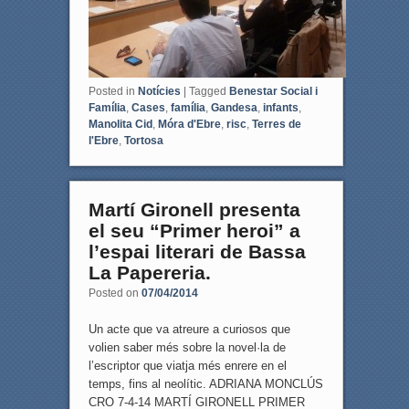
Posted in
Notícies
|
Tagged
Benestar Social i
Família
,
Cases
,
família
,
Gandesa
,
infants
,
Manolita Cid
,
Móra d'Ebre
,
risc
,
Terres de
l'Ebre
,
Tortosa
Martí Gironell presenta
el seu “Primer heroi” a
l’espai literari de Bassa
La Papereria.
Posted on
07/04/2014
Un acte que va atreure a curiosos que
volien saber més sobre la novel·la de
l’escriptor que viatja més enrere en el
temps, fins al neolític. ADRIANA MONCLÚS
CRO 7-4-14 MARTÍ GIRONELL PRIMER