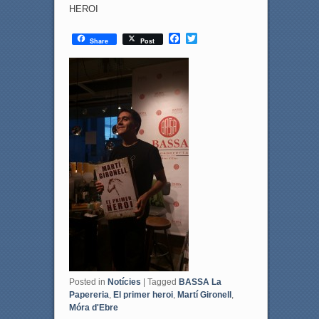
HEROI
F
T
Share
Post
a
w
c
i
e
t
b
t
o
e
o
r
k
Posted in
Notícies
|
Tagged
BASSA La
Papereria
,
El primer heroi
,
Martí Gironell
,
Móra d'Ebre