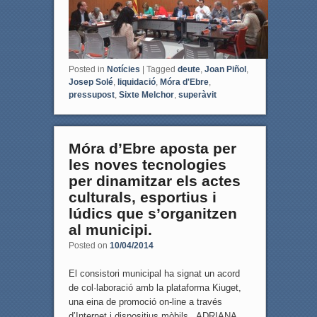
Posted in
Notícies
|
Tagged
deute
,
Joan Piñol
,
Josep Solé
,
liquidació
,
Móra d'Ebre
,
pressupost
,
Sixte Melchor
,
superàvit
Móra d’Ebre aposta per
les noves tecnologies
per dinamitzar els actes
culturals, esportius i
lúdics que s’organitzen
al municipi.
Posted on
10/04/2014
El consistori municipal ha signat un acord
de col·laboració amb la plataforma Kiuget,
una eina de promoció on-line a través
d’Internet i dispositius mòbils. ADRIANA