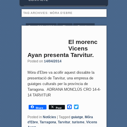
TAG ARCHIVES:
MÓRA D’EBRE
Page 309 of 334
« First
‹ Previous
306
307
308
309
310
311
El morenc
312
Next ›
Last »
Vicens
Ayan presenta Tarvitur.
Posted on
14/04/2014
Móra d’Ebre va acollir aquest dissabte la
presentació de Tarvitur, una empresa de
guiatges culturals per la província de
Tarragona. ADRIANA MONCLÚS CRO 14-4-
14 TARVITUR
F
T
Share
Post
a
w
c
i
Posted in
Notícies
|
Tagged
guiatge
,
Móra
e
t
d'Ebre
,
Tarragona
,
Tarvitur
,
turisme
,
Vicens
b
t