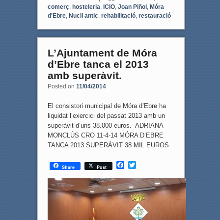
e
t
comerç
,
hosteleria
,
ICIO
,
Joan Piñol
,
Móra
b
t
d'Ebre
,
Nucli antic
,
rehabilitació
,
restauració
o
e
o
r
k
L’Ajuntament de Móra
d’Ebre tanca el 2013
amb superàvit.
Posted on
11/04/2014
El consistori municipal de Móra d’Ebre ha
liquidat l’exercici del passat 2013 amb un
superàvit d’uns 38.000 euros. ADRIANA
MONCLÚS CRO 11-4-14 MÓRA D’EBRE
TANCA 2013 SUPERÀVIT 38 MIL EUROS
F
T
Share
Post
a
w
c
i
e
t
b
t
o
e
o
r
k