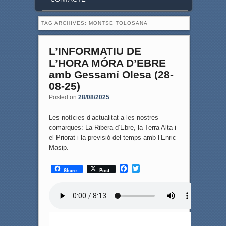
TAG ARCHIVES:
MONTSE TOLOSANA
L’INFORMATIU DE
L’HORA MÓRA D’EBRE
amb Gessamí Olesa (28-
08-25)
Posted on
28/08/2025
Les notícies d’actualitat a les nostres
comarques: La Ribera d’Ebre, la Terra Alta i
el Priorat i la previsió del temps amb l’Enric
Masip.
F
T
Share
Post
a
w
c
i
e
t
b
t
o
e
o
r
k