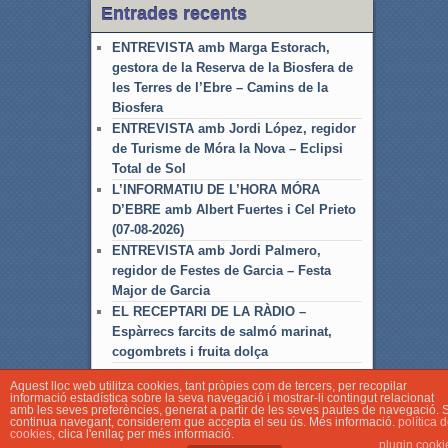
Entrades recents
ENTREVISTA amb Marga Estorach,
gestora de la Reserva de la Biosfera de
les Terres de l’Ebre – Camins de la
Biosfera
ENTREVISTA amb Jordi López, regidor
de Turisme de Móra la Nova – Eclipsi
Total de Sol
L’INFORMATIU DE L’HORA MÓRA
D’EBRE amb Albert Fuertes i Cel Prieto
(07-08-2026)
ENTREVISTA amb Jordi Palmero,
regidor de Festes de Garcia – Festa
Major de Garcia
EL RECEPTARI DE LA RÀDIO –
Espàrrecs farcits de salmó marinat,
cogombrets i fruita dolça
Aquest lloc web utilitza cookies, tant pròpies com de tercers, per recopilar
informació estadística sobre la seva navegació i mostrar-li contingut relacionat
amb les seves preferències, generat a partir de les seves pautes de navegació. S
continua navegant, considerem que accepta el seu ús. Més informació.
política 
cookies
, clica l'enllaç per més informació.
© Associació Local de Ràdio Móra d'Ebre
plugin cooki