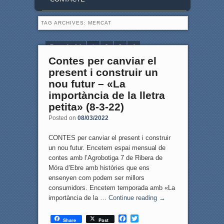
TAG ARCHIVES:
MERCAT
Page 1 of 4
1
2
3
4
Contes per canviar el
present i construir un
nou futur – «La
importància de la lletra
petita» (8-3-22)
Posted on
08/03/2022
CONTES per canviar el present i construir
un nou futur. Encetem espai mensual de
contes amb l’Agrobotiga 7 de Ribera de
Móra d’Ebre amb històries que ens
ensenyen com podem ser millors
consumidors. Encetem temporada amb «La
importància de la …
Continue reading
→
F
T
Share
Post