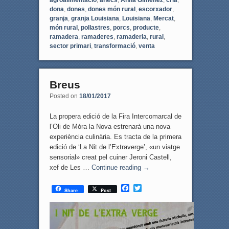
dona
,
dones
,
dones món rural
,
escorxador
,
granja
,
granja Louisiana
,
Louisiana
,
Mercat
,
món rural
,
pollastres
,
porcs
,
producte
,
ramadera
,
ramaderes
,
ramaderia
,
rural
,
sector primari
,
transformació
,
venta
Breus
Posted on
18/01/2017
La propera edició de la Fira Intercomarcal de
l’Oli de Móra la Nova estrenarà una nova
experiència culinària. Es tracta de la primera
edició de ‘La Nit de l’Extraverge’, «un viatge
sensorial» creat pel cuiner Jeroni Castell,
xef de Les …
Continue reading
→
F
T
Share
Post
a
w
c
i
e
t
b
t
o
e