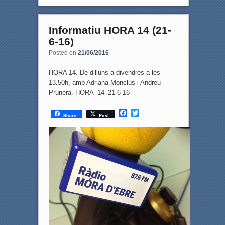
Informatiu HORA 14 (21-
6-16)
Posted on
21/06/2016
HORA 14. De dilluns a divendres a les
13.50h, amb Adriana Monclús i Andreu
Prunera. HORA_14_21-6-16
F
T
Share
Post
a
w
c
i
e
t
b
t
o
e
o
r
k