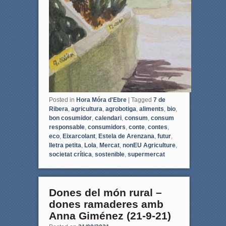
Posted in
Hora Móra d'Ebre
|
Tagged
7 de
Ribera
,
agricultura
,
agrobotiga
,
aliments
,
bio
,
bon cosumidor
,
calendari
,
consum
,
consum
responsable
,
consumidors
,
conte
,
contes
,
eco
,
Eixarcolant
,
Estela de Arenzana
,
futur
,
lletra petita
,
Lola
,
Mercat
,
nonEU Agriculture
,
societat crítica
,
sostenible
,
supermercat
Dones del món rural –
dones ramaderes amb
Anna Giménez (21-9-21)