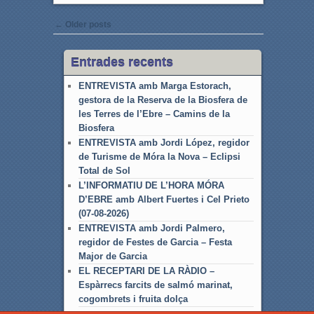
Post navigation
←
Older posts
Entrades recents
ENTREVISTA amb Marga Estorach,
gestora de la Reserva de la Biosfera de
les Terres de l’Ebre – Camins de la
Biosfera
ENTREVISTA amb Jordi López, regidor
de Turisme de Móra la Nova – Eclipsi
Total de Sol
L’INFORMATIU DE L’HORA MÓRA
D’EBRE amb Albert Fuertes i Cel Prieto
(07-08-2026)
ENTREVISTA amb Jordi Palmero,
regidor de Festes de Garcia – Festa
Major de Garcia
EL RECEPTARI DE LA RÀDIO –
Espàrrecs farcits de salmó marinat,
cogombrets i fruita dolça