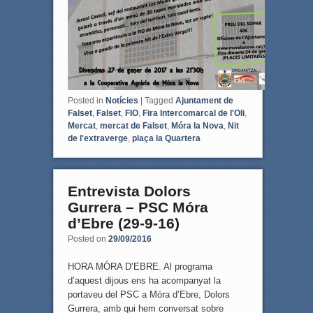
o
r
k
Posted in
Notícies
|
Tagged
Ajuntament de
Falset
,
Falset
,
FIO
,
Fira Intercomarcal de l'Oli
,
Mercat
,
mercat de Falset
,
Móra la Nova
,
Nit
de l'extraverge
,
plaça la Quartera
Entrevista Dolors
Gurrera – PSC Móra
d’Ebre (29-9-16)
Posted on
29/09/2016
HORA MÓRA D’EBRE. Al programa
d’aquest dijous ens ha acompanyat la
portaveu del PSC a Móra d’Ebre, Dolors
Gurrera, amb qui hem conversat sobre