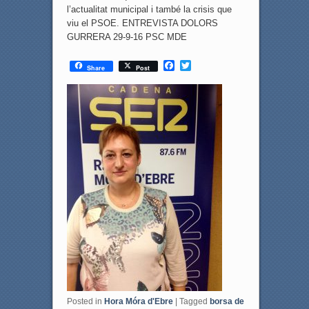
l’actualitat municipal i també la crisis que
viu el PSOE. ENTREVISTA DOLORS
GURRERA 29-9-16 PSC MDE
F
T
Share
Post
a
w
c
i
e
t
b
t
o
e
o
r
k
Posted in
Hora Móra d'Ebre
|
Tagged
borsa de