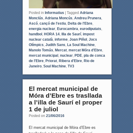
Posted in
Informatius
|
Tagged
Adriana
Monclús
,
Adriana Moncús
,
Andreu Prunera
,
Ascó
,
cançó de l'estiu
,
Delta de l'Ebre
,
energia nuclear
,
Eurocambra
,
eurodiputats
,
handbol
,
HORA 14
,
Illa de Saurí
,
impost
nuclear català
,
informe
,
Joan Piñol
,
Jocs
Olímpics
,
Judith Sans
,
La Soul Machine
,
Manolo Tomás
,
Mercat
,
mercat Móra d'Ebre
,
mercat municipal
,
nuclear
,
PDE
,
pla de conca
de l'Ebre
,
Priorat
,
Ribera d'Ebre
,
Rio de
Janeiro
,
Soul Machine
,
TV3
El mercat municipal de
Móra d’Ebre es trasllada
a l’illa de Saurí el proper
1 de juliol
Posted on
21/06/2016
El mercat municipal de Móra d’Ebre es