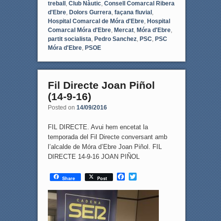
treball
,
Club Nàutic
,
Consell Comarcal Ribera
d'Ebre
,
Dolors Gurrera
,
façana fluvial
,
Hospital Comarcal de Móra d'Ebre
,
Hospital
Comarcal Móra d'Ebre
,
Mercat
,
Móra d'Ebre
,
partit socialista
,
Pedro Sanchez
,
PSC
,
PSC
Móra d'Ebre
,
PSOE
Fil Directe Joan Piñol
(14-9-16)
Posted on
14/09/2016
FIL DIRECTE. Avui hem encetat la
temporada del Fil Directe conversant amb
l’alcalde de Móra d’Ebre Joan Piñol. FIL
DIRECTE 14-9-16 JOAN PIÑOL
F
T
Share
Post
a
w
c
i
e
t
b
t
o
e