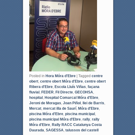
o
r
k
Posted in
Hora Móra d'Ebre
|
Tagged
centre
obert
,
centre obert Móra d'Ebre
,
centre obert
Ribera d'Ebre
,
Escola Lluís Viñas
,
façana
fluvial
,
FEDER
,
Fil Directe
,
GECOHSA
,
hospital
,
Hospital Comarcal Móra d'Ebre
,
Jeroni de Moragas
,
Joan Piñol
,
llei de Barris
,
Mercat
,
mercat illa de Saurí
,
Móra d'Ebre
,
piscina Móra d'Ebre
,
piscina municipal
,
piscina municipal Móra d'Ebre
,
rally
,
rally
Móra d'Ebre
,
Rally RACC Catalunya Costa
Daurada
,
SAGESSA
,
talussos del castell