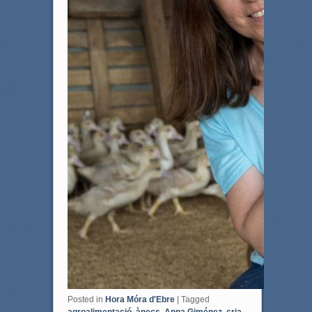
Posted in
Hora Móra d'Ebre
|
Tagged
agroalimentació
,
ànecs
,
Anna Giménez
,
cria
,