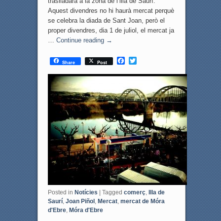
traslladarà a la zona de l’illa de Saurí.
Aquest divendres no hi haurà mercat perquè
se celebra la diada de Sant Joan, però el
proper divendres, dia 1 de juliol, el mercat ja
…
Continue reading
→
F
T
Share
Post
a
w
c
i
e
t
b
t
o
e
o
r
k
Posted in
Notícies
|
Tagged
comerç
,
Illa de
Saurí
,
Joan Piñol
,
Mercat
,
mercat de Móra
d'Ebre
,
Móra d'Ebre