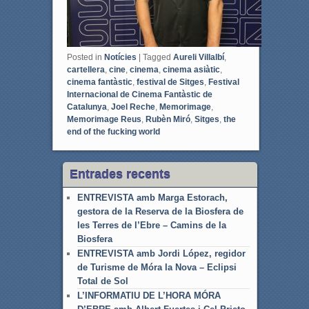
Posted in
Notícies
|
Tagged
Aureli Villalbí
,
cartellera
,
cine
,
cinema
,
cinema asiàtic
,
cinema fantàstic
,
festival de Sitges
,
Festival
Internacional de Cinema Fantàstic de
Catalunya
,
Joel Reche
,
Memorimage
,
Memorimage Reus
,
Rubèn Miró
,
Sitges
,
the
end of the fucking world
Entrades recents
ENTREVISTA amb Marga Estorach,
gestora de la Reserva de la Biosfera de
les Terres de l’Ebre – Camins de la
Biosfera
ENTREVISTA amb Jordi López, regidor
de Turisme de Móra la Nova – Eclipsi
Total de Sol
L’INFORMATIU DE L’HORA MÓRA