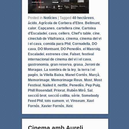
Posted in
Notícies
|
Tagged
40 hectàrees
,
ácido
,
Agrícola de Corbera d'Ebre
,
Bellmunt
,
calor
,
Capçanes
,
cartellera cine
,
Cartoixa
d'Escaladei
,
cava
,
cellers
,
Chef's table
,
cine
,
cineclub de Vilafranca
,
cinema
,
cinema del vi
i el cava
,
comida para Phil
,
Cornudella
,
DO
cava
,
DO Montsant
,
DO Penedès
,
el Masroig
,
Escaladei
,
estrenes cine
,
Falset
,
festival
internacional de cinema del vi i el cava
,
gastronomia
,
gran reserva
,
grasa
,
Jeroni de
Moragas
,
La sombra de la ley
,
la terra i el
pagès
,
la Vilella Baixa
,
Manel Cortés
,
Marçà
,
Memorimage
,
Memorimage Reus
,
Most
,
Most
Festival
,
Nailed it
,
netflix
,
Penedès
,
Pep Puig
,
Phill Rosendall
,
Priorat
,
Rubèn Miró
,
Sal
,
secció brot
,
secció collita
,
sèrie
,
Somebody
Feed Phil
,
tots sumem
,
vi
,
Vinseum
,
Xavi
Fornós
,
Xavier Fornós
,
Xeic
Cinema amb Aureli