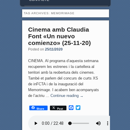
TAG ARCHIVES:
MEMORIMAGE
Cinema amb Claudia
Font «Un nuevo
comienzo» (25-11-20)
Posted on
25/11/2020
CINEMA. Al programa d’aquesta setmana
recuperem les estrenes i la cartellera al
territori amb la reobertura dels cinemes.
També et parlem del concurs de curts XS
de inFCTA i de la inauguració del
Memorimage. I acabem ben acompanyats
de l’actriu …
Continue reading
→
F
T
Share
Post
a
w
c
i
e
t
b
t