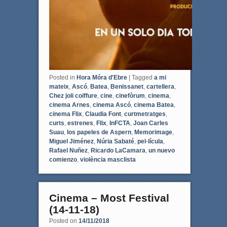
Posted in
Hora Móra d'Ebre
|
Tagged
a mi
mateix
,
Ascó
,
Batea
,
Benissanet
,
cartellera
,
Chez joli coiffure
,
cine
,
cinefòrum
,
cinema
,
cinema Arnes
,
cinema Ascó
,
cinema Batea
,
cinema Flix
,
Claudia Font
,
curtmetratges
,
curts
,
estrenes
,
Flix
,
InFCTA
,
Joan Carles
Suau
,
los papeles de Aspern
,
Memorimage
,
Miguel Jiménez
,
Núria Sabaté
,
pel·lícula
,
Rafael Nuñez
,
Ricardo LaCamara
,
un nuevo
comienzo
,
violència masclista
Cinema – Most Festival
(14-11-18)
Posted on
14/11/2018