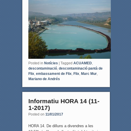
b
t
o
e
o
r
k
Posted in
Notícies
|
Tagged
ACUAMED
,
descontaminació
,
descontaminació pantà de
Flix
,
embassament de Flix
,
Flix
,
Marc Mur
,
Mariano de Andrés
Informatiu HORA 14 (11-
1-2017)
Posted on
11/01/2017
HORA 14. De dilluns a divendres a les