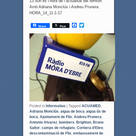
13.50h és l’hora de l’actualitat del territori.
Amb Adriana Monclús i Andreu Prunera.
HORA_14_11-1-17
F
T
Share
Post
a
w
c
i
e
t
b
t
o
e
o
r
k
Posted in
Informatius
|
Tagged
ACUAMED
,
Adriana Monclús
,
aigua de boca
,
aigua ús de
boca
,
Ajuntament de Flix
,
Andreu Prunera
,
Antonio Alvarez
,
bombers
,
Brighton
,
Bruno
Saltor
,
camps de refugiats
,
Corbera d'Ebre
,
descontaminació de Flix
,
embassament de