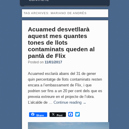
TAG ARCHIVES:
MARIANO DE ANDRÉS
Acuamed desvetllarà
aquest mes quantes
tones de llots
contaminats queden al
pantà de Flix
Posted on
11/01/2017
Acuamed esclarià abans del 31 de gener
quin percentatge de llots contaminats resten
encara a l’embassament de Flix, i que
podrien ser fins a un 20 per cent dels que es
preveia extreure en el projecte de l’obra.
L’alcalde de …
Continue reading
→
F
T
Share
Post
a
w
c
i
e
t