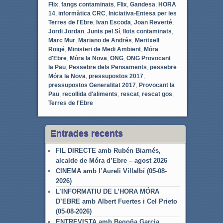
Flix
,
fangs contaminats
,
Flix
,
Gandesa
,
HORA
14
,
informàtica CRC
,
Iniciativa-Entesa per les
Terres de l'Ebre
,
Ivan Escoda
,
Joan Reverté
,
Jordi Jordan
,
Junts pel Sí
,
llots contaminats
,
Marc Mur
,
Mariano de Andrés
,
Meritxell
Roigé
,
Ministeri de Medi Ambient
,
Móra
d'Ebre
,
Móra la Nova
,
ONG
,
ONG Provocant
la Pau
,
Pessebre dels Pensaments
,
pessebre
Móra la Nova
,
pressupostos 2017
,
pressupostos Generalitat 2017
,
Provocant la
Pau
,
recollida d'aliments
,
rescat
,
rescat gos
,
Terres de l'Ebre
Entrades recents
FIL DIRECTE amb Rubén Biarnés,
alcalde de Móra d’Ebre – agost 2026
CINEMA amb l’Aureli Villalbí (05-08-
2026)
L’INFORMATIU DE L’HORA MÓRA
D’EBRE amb Albert Fuertes i Cel Prieto
(05-08-2026)
ENTREVISTA amb Begoña Garcia,