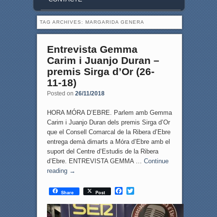
TAG ARCHIVES:
MARGARIDA GENERA
Entrevista Gemma
Carim i Juanjo Duran –
premis Sirga d’Or (26-
11-18)
Posted on
26/11/2018
HORA MÓRA D’EBRE. Parlem amb Gemma
Carim i Juanjo Duran dels premis Sirga d’Or
que el Consell Comarcal de la Ribera d’Ebre
entrega demà dimarts a Móra d’Ebre amb el
suport del Centre d’Estudis de la Ribera
d’Ebre. ENTREVISTA GEMMA …
Continue
reading
→
F
T
Share
Post
a
w
c
i
e
t