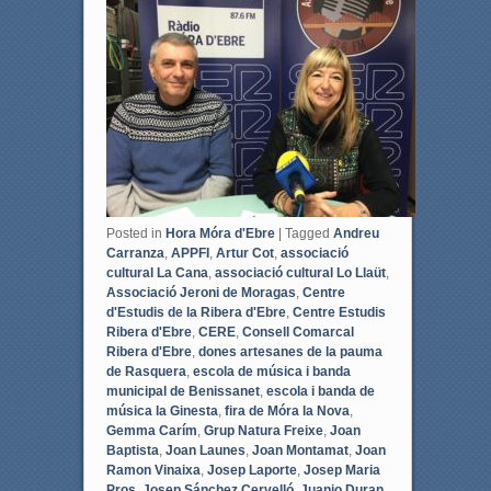
b
t
o
e
o
r
k
Posted in
Hora Móra d'Ebre
|
Tagged
Andreu
Carranza
,
APPFI
,
Artur Cot
,
associació
cultural La Cana
,
associació cultural Lo Llaüt
,
Associació Jeroni de Moragas
,
Centre
d'Estudis de la Ribera d'Ebre
,
Centre Estudis
Ribera d'Ebre
,
CERE
,
Consell Comarcal
Ribera d'Ebre
,
dones artesanes de la pauma
de Rasquera
,
escola de música i banda
municipal de Benissanet
,
escola i banda de
música la Ginesta
,
fira de Móra la Nova
,
Gemma Carím
,
Grup Natura Freixe
,
Joan
Baptista
,
Joan Launes
,
Joan Montamat
,
Joan
Ramon Vinaixa
,
Josep Laporte
,
Josep Maria
Pros
,
Josep Sánchez Cervelló
,
Juanjo Duran
,