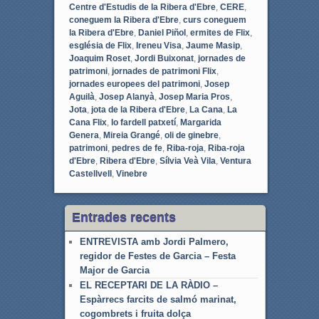
Centre d'Estudis de la Ribera d'Ebre
,
CERE
,
coneguem la Ribera d'Ebre
,
curs coneguem
la Ribera d'Ebre
,
Daniel Piñol
,
ermites de Flix
,
església de Flix
,
Ireneu Visa
,
Jaume Masip
,
Joaquim Roset
,
Jordi Buixonat
,
jornades de
patrimoni
,
jornades de patrimoni Flix
,
jornades europees del patrimoni
,
Josep
Aguilà
,
Josep Alanyà
,
Josep Maria Pros
,
Jota
,
jota de la Ribera d'Ebre
,
La Cana
,
La
Cana Flix
,
lo fardell patxetí
,
Margarida
Genera
,
Mireia Grangé
,
oli de ginebre
,
patrimoni
,
pedres de fe
,
Riba-roja
,
Riba-roja
d'Ebre
,
Ribera d'Ebre
,
Sílvia Veà Vila
,
Ventura
Castellvell
,
Vinebre
Entrades recents
ENTREVISTA amb Jordi Palmero,
regidor de Festes de Garcia – Festa
Major de Garcia
EL RECEPTARI DE LA RÀDIO –
Espàrrecs farcits de salmó marinat,
cogombrets i fruita dolça