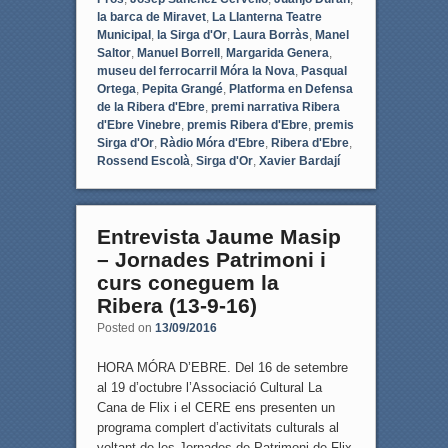
la barca de Miravet
,
La Llanterna Teatre
Municipal
,
la Sirga d'Or
,
Laura Borràs
,
Manel
Saltor
,
Manuel Borrell
,
Margarida Genera
,
museu del ferrocarril Móra la Nova
,
Pasqual
Ortega
,
Pepita Grangé
,
Platforma en Defensa
de la Ribera d'Ebre
,
premi narrativa Ribera
d'Ebre Vinebre
,
premis Ribera d'Ebre
,
premis
Sirga d'Or
,
Ràdio Móra d'Ebre
,
Ribera d'Ebre
,
Rossend Escolà
,
Sirga d'Or
,
Xavier Bardají
Entrevista Jaume Masip
– Jornades Patrimoni i
curs coneguem la
Ribera (13-9-16)
Posted on
13/09/2016
HORA MÓRA D’EBRE. Del 16 de setembre
al 19 d’octubre l’Associació Cultural La
Cana de Flix i el CERE ens presenten un
programa complert d’activitats culturals al
voltant de les Jornades de Patrimoni de Flix