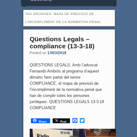
TAG ARCHIVES:
MAPA DE PREVISIÓ DE
L’INCOMPLIMENT DE LA NORMATIVA PENAL
Qüestions Legals –
compliance (13-3-18)
Posted on
13/03/2018
QÜESTIONS LEGALS. Amb l’advocat
Fernando Ambrós al programa d’aquest
dimarts hem parlat del terme
COMPLIANCE, el mapa de previsió de
l’incompliment de la normativa penal que
han de complir totes les persones
jurídiques. QUESTIONS LEGALS 13-3-18
COMPLIANCE
F
T
Share
Post
a
w
c
i
e
t