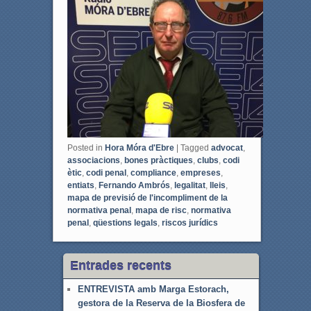
b
t
o
e
o
r
k
Posted in
Hora Móra d'Ebre
|
Tagged
advocat
,
associacions
,
bones pràctiques
,
clubs
,
codi
ètic
,
codi penal
,
compliance
,
empreses
,
entiats
,
Fernando Ambrós
,
legalitat
,
lleis
,
mapa de previsió de l'incompliment de la
normativa penal
,
mapa de risc
,
normativa
penal
,
qüestions legals
,
riscos jurídics
Entrades recents
ENTREVISTA amb Marga Estorach,
gestora de la Reserva de la Biosfera de