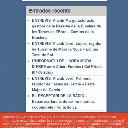
Entrades recents
ENTREVISTA amb Marga Estorach,
gestora de la Reserva de la Biosfera de
les Terres de l’Ebre – Camins de la
Biosfera
ENTREVISTA amb Jordi López, regidor
de Turisme de Móra la Nova – Eclipsi
Total de Sol
L’INFORMATIU DE L’HORA MÓRA
D’EBRE amb Albert Fuertes i Cel Prieto
(07-08-2026)
ENTREVISTA amb Jordi Palmero,
regidor de Festes de Garcia – Festa
Major de Garcia
EL RECEPTARI DE LA RÀDIO –
Espàrrecs farcits de salmó marinat,
cogombrets i fruita dolça
Aquest lloc web utilitza cookies, tant pròpies com de tercers, per recopilar
informació estadística sobre la seva navegació i mostrar-li contingut relacionat
amb les seves preferències, generat a partir de les seves pautes de navegació. S
continua navegant, considerem que accepta el seu ús. Més informació.
política 