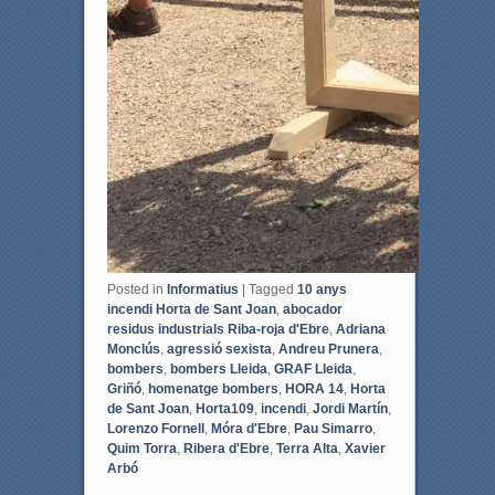
Posted in
Informatius
|
Tagged
10 anys
incendi Horta de Sant Joan
,
abocador
residus industrials Riba-roja d'Ebre
,
Adriana
Monclús
,
agressió sexista
,
Andreu Prunera
,
bombers
,
bombers Lleida
,
GRAF Lleida
,
Griñó
,
homenatge bombers
,
HORA 14
,
Horta
de Sant Joan
,
Horta109
,
incendi
,
Jordi Martín
,
Lorenzo Fornell
,
Móra d'Ebre
,
Pau Simarro
,
Quim Torra
,
Ribera d'Ebre
,
Terra Alta
,
Xavier
Arbó