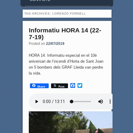
TAG ARCHIVES:
LORENZO FORNELL
Informatiu HORA 14 (22-
7-19)
Posted on
22/07/2019
HORA 14. Informatiu especial en el 10è
aniversari de l’incendi d’Horta de Sant Joan
on 5 bombers dels GRAF Lleida van perdre
la vida.
F
T
Share
Post
a
w
c
i
e
t
b
t
o
e
o
r
k