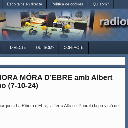
Escolta’ns en directe
Política de cookies
Qui som?
S
DIRECTE
QUI SOM?
CONTACTE
HORA MÓRA D’EBRE amb Albert
o (7-10-24)
rques: La Ribera d’Ebre, la Terra Alta i el Priorat i la previsió del