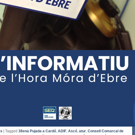
es
|
Tagged
38ena Pujada a Cardó
,
ADIF
,
Ascó
,
atur
,
Consell Comarcal de