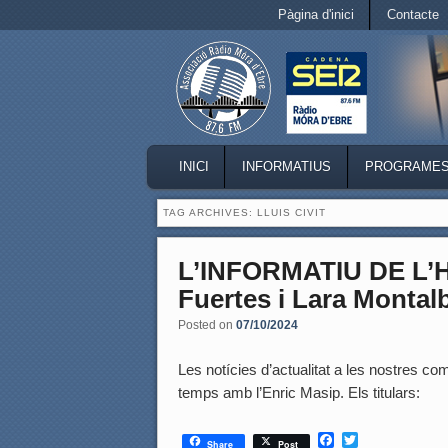
Secondary menu
Pàgina d'inici
Contacte
Skip to primary content
Skip to secondary content
MAIN MENU
INICI
INFORMATIUS
PROGRAME
SKIP TO PRIMARY CONTENT
SKIP TO SECONDARY CONTENT
TAG ARCHIVES:
LLUIS CIVIT
L’INFORMATIU DE L’
Fuertes i Lara Montalb
Posted on
07/10/2024
Les notícies d’actualitat a les nostres coma
temps amb l’Enric Masip. Els titulars:
F
T
Share
Post