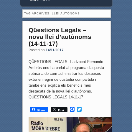
TAG ARCHIVES:
LLEI AUTÒNOMS
Qüestions Legals –
nova llei d’autònoms
(14-11-17)
Posted on
14/11/2017
QÜESTIONS LEGALS. L’advocat Fernando
Ambrós ens ha parlat al programa d’aquesta
setmana de com administrar les despeses
extra en règim de custodia compartida i
també ens explica els beneficis més
destacats de la nova llei d’autònoms.
QÜESTIONS LEGALS 14-11-17
F
T
Share
Post
a
w
c
i
e
t
b
t