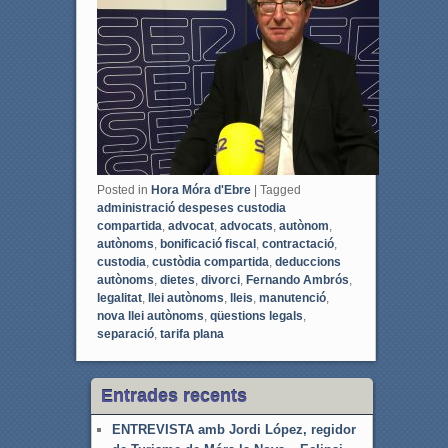
o
e
o
r
k
Posted in
Hora Móra d'Ebre
|
Tagged
administració despeses custodia
compartida
,
advocat
,
advocats
,
autònom
,
autònoms
,
bonificació fiscal
,
contractació
,
custodia
,
custòdia compartida
,
deduccions
autònoms
,
dietes
,
divorci
,
Fernando Ambrós
,
legalitat
,
llei autònoms
,
lleis
,
manutenció
,
nova llei autònoms
,
qüestions legals
,
separació
,
tarifa plana
Entrades recents
ENTREVISTA amb Jordi López, regidor