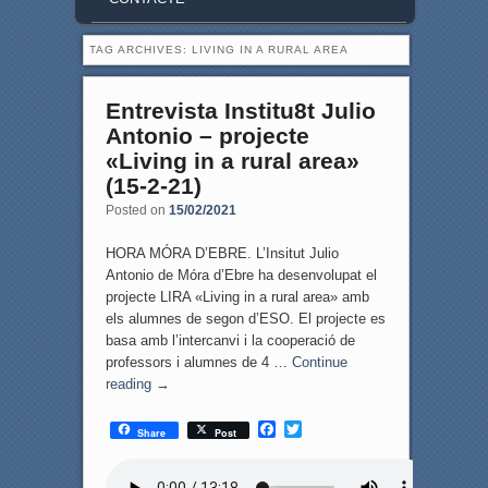
TAG ARCHIVES:
LIVING IN A RURAL AREA
Entrevista Institu8t Julio
Antonio – projecte
«Living in a rural area»
(15-2-21)
Posted on
15/02/2021
HORA MÓRA D’EBRE. L’Insitut Julio
Antonio de Móra d’Ebre ha desenvolupat el
projecte LIRA «Living in a rural area» amb
els alumnes de segon d’ESO. El projecte es
basa amb l’intercanvi i la cooperació de
professors i alumnes de 4 …
Continue
reading
→
F
T
Share
Post
a
w
c
i
e
t