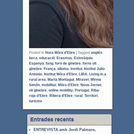
Posted in
Hora Móra d'Ebre
|
Tagged
anglès
,
beca
,
educació
,
Erasmus
,
Eslovàquia
,
Espanya
,
fang
,
forn de ginebre
,
forns oli
ginebre
,
França
,
idioma
,
Institut
,
Institut Julio
Antonio
,
Institut Móra d'Ebre
,
LIRA
,
Living in a
rural area
,
Marta Montagut
,
Miravet
,
Mireia
Simón
,
mobilitat
,
Móra d'Ebre
,
Neus Jornet
,
oli ginebre
,
online mobility
,
Portugal
,
Riba-
roja d'Ebre
,
Ribera d'Ebre
,
rural
,
Territori
,
turisme
Entrades recents
ENTREVISTA amb Jordi Palmero,