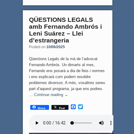
QÜESTIONS LEGALS
amb Fernando Ambrós i
Leni Suárez – Llei
d’estrangeria
Posted on
10/06/2025
Qüestions Legals de la mà de l’advocat
Fernando Ambrós. Un dimarts al mes,
Fernando ens posarà a dia de lleis i normes
i ens explicarà com podem resoldre
problemes diversos. A més, vosaltres sereu
part d’aquest programa, ja que ens podreu
…
Continue reading
→
F
T
Share
Post
a
w
c
i
e
t
b
t
o
e