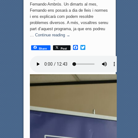
Fernando Ambrós. Un dimarts al mes,
Fernando ens posarà a dia de lleis i normes
i ens explicarà com podem resoldre
problemes diversos. A més, vosaltres sereu
part d’aquest programa, ja que ens podreu
…
Continue reading
→
F
T
Share
Post
a
w
c
i
e
t
b
t
o
e
o
r
k