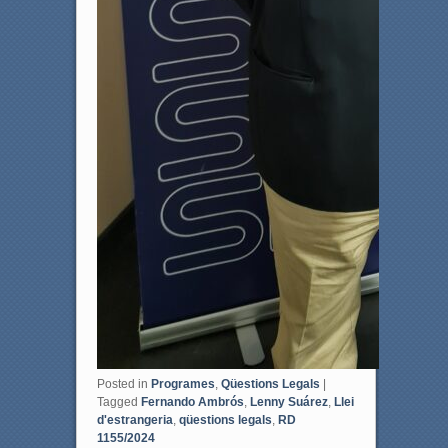
Posted in
Programes
,
Qüestions Legals
|
Tagged
Fernando Ambrós
,
Lenny Suárez
,
Llei
d'estrangeria
,
qüestions legals
,
RD
1155/2024