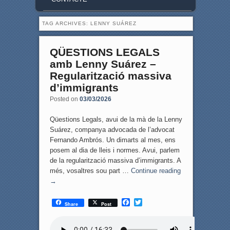
TAG ARCHIVES:
LENNY SUÁREZ
QÜESTIONS LEGALS
amb Lenny Suárez –
Regularització massiva
d’immigrants
Posted on
03/03/2026
Qüestions Legals, avui de la mà de la Lenny
Suárez, companya advocada de l’advocat
Fernando Ambrós. Un dimarts al mes, ens
posem al dia de lleis i normes. Avui, parlem
de la regularització massiva d’immigrants. A
més, vosaltres sou part …
Continue reading
→
F
T
Share
Post
a
w
c
i
e
t