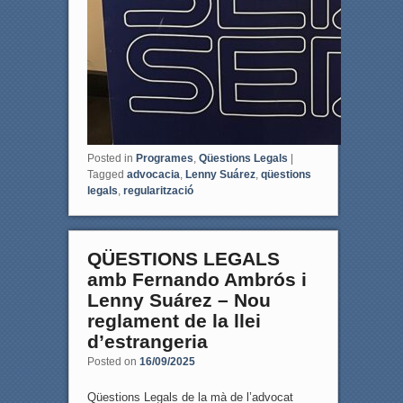
Posted in
Programes
,
Qüestions Legals
|
Tagged
advocacia
,
Lenny Suárez
,
qüestions
legals
,
regularització
QÜESTIONS LEGALS
amb Fernando Ambrós i
Lenny Suárez – Nou
reglament de la llei
d’estrangeria
Posted on
16/09/2025
Qüestions Legals de la mà de l’advocat