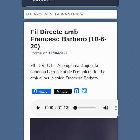
TAG ARCHIVES:
LAURA SANGRÀ
Fil Directe amb
Francesc Barbero (10-6-
20)
Posted on
10/06/2020
FIL DIRECTE. Al programa d’aquesta
setmana hem parlat de l’actualitat de Flix
amb el seu alcalde Francesc Barbero.
F
T
Share
Post
a
w
c
i
e
t
b
t
o
e
o
r
k