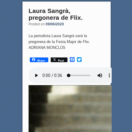
Laura Sangrà,
pregonera de Flix.
Posted on
09/06/2020
La periodista Laura Sangrà serà la
pregonera de la Festa Major de Flix.
ADRIANA MONCLÚS
F
T
Share
Post
a
w
c
i
e
t
b
t
o
e
o
r
k