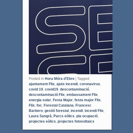
Posted in
Hora Móra d'Ebre
|
Tagged
ajuntament Flix
,
ajuts incendi
,
coronavirus
,
covid 19
,
covid19
,
descontaminació
,
descontaminació Flix
,
embassament Flix
,
energia solar
,
Festa Major
,
festa major Flix
,
Flix
,
foc
,
Forestal Catalana
,
Francesc
Barbero
,
gestió forestal
,
incendi
,
incendi Flix
,
Laura Sangrà
,
Parcs eòlics
,
pla ocupació
,
projectes eòlics
,
projectes fotovoltaics