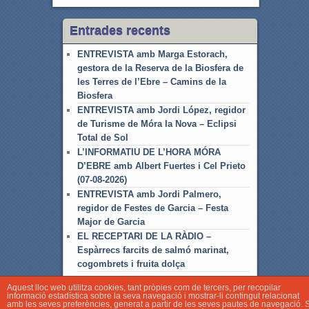
Entrades recents
ENTREVISTA amb Marga Estorach,
gestora de la Reserva de la Biosfera de
les Terres de l’Ebre – Camins de la
Biosfera
ENTREVISTA amb Jordi López, regidor
de Turisme de Móra la Nova – Eclipsi
Total de Sol
L’INFORMATIU DE L’HORA MÓRA
D’EBRE amb Albert Fuertes i Cel Prieto
(07-08-2026)
ENTREVISTA amb Jordi Palmero,
regidor de Festes de Garcia – Festa
Major de Garcia
EL RECEPTARI DE LA RÀDIO –
Espàrrecs farcits de salmó marinat,
cogombrets i fruita dolça
Aquest lloc web utilitza cookies, tant pròpies com de tercers, per recopilar
informació estadística sobre la seva navegació i mostrar-li contingut relacionat
amb les seves preferències, generat a partir de les seves pautes de navegació. S