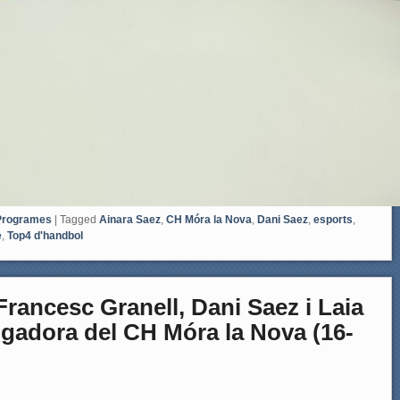
Programes
|
Tagged
Ainara Saez
,
CH Móra la Nova
,
Dani Saez
,
esports
,
e
,
Top4 d'handbol
ncesc Granell, Dani Saez i Laia
ugadora del CH Móra la Nova (16-