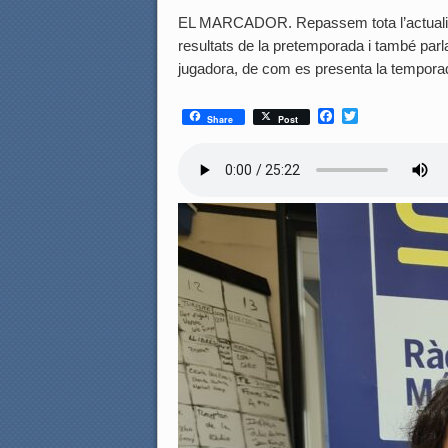
EL MARCADOR. Repassem tota l’actualita
resultats de la pretemporada i també par
jugadora, de com es presenta la tempor
F
T
Share
Post
a
w
c
i
e
t
b
t
o
e
o
r
k