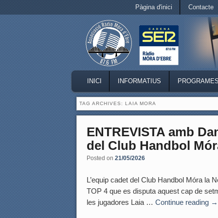
Secondary menu
Pàgina d'inici
Contacte
Skip to primary content
Skip to secondary content
MAIN MENU
INICI
INFORMATIUS
PROGRAME
SKIP TO PRIMARY CONTENT
SKIP TO SECONDARY CONTENT
TAG ARCHIVES:
LAIA MORA
ENTREVISTA amb Dani 
del Club Handbol Mór
Posted on
21/05/2026
L’equip cadet del Club Handbol Móra la No
TOP 4 que es disputa aquest cap de set
les jugadores Laia …
Continue reading
→