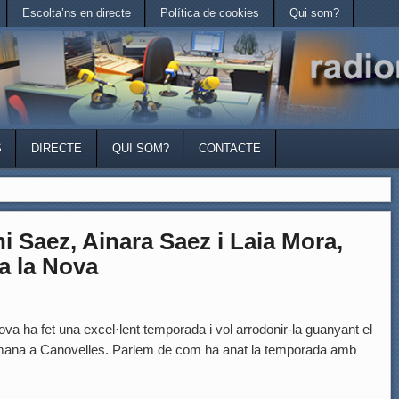
Escolta’ns en directe
Política de cookies
Qui som?
S
DIRECTE
QUI SOM?
CONTACTE
Saez, Ainara Saez i Laia Mora,
a la Nova
va ha fet una excel·lent temporada i vol arrodonir-la guanyant el
mana a Canovelles. Parlem de com ha anat la temporada amb