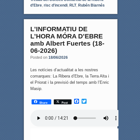
d'Ebre
,
risc d'incendi
,
RLT
,
Rubén Biarnés
L’INFORMATIU DE
L’HORA MÓRA D’EBRE
amb Albert Fuertes (18-
06-2026)
Posted on
18/06/2026
Les notícies d’actualitat a les nostres
comarques: La Ribera d’Ebre, la Terra Alta i
el Priorat i la previsió del temps amb l’Enric
Masip.
F
T
Share
Post
a
w
c
i
e
t
b
t
o
e
o
r
k