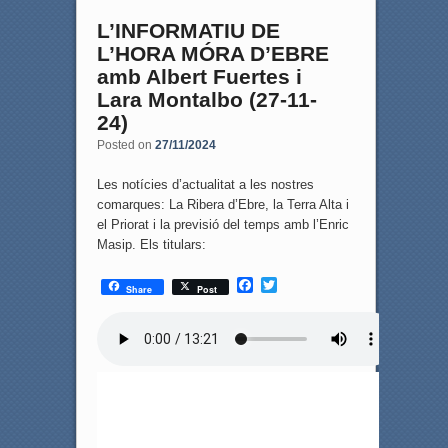
L’INFORMATIU DE
L’HORA MÓRA D’EBRE
amb Albert Fuertes i
Lara Montalbo (27-11-
24)
Posted on
27/11/2024
Les notícies d’actualitat a les nostres
comarques: La Ribera d’Ebre, la Terra Alta i
el Priorat i la previsió del temps amb l’Enric
Masip. Els titulars:
F
T
Share
Post
a
w
c
i
e
t
b
t
o
e
o
r
k