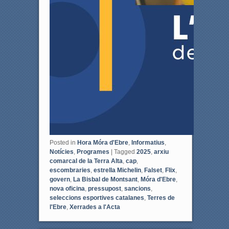
Posted in
Hora Móra d'Ebre
,
Informatius
,
Notícies
,
Programes
|
Tagged
2025
,
arxiu
comarcal de la Terra Alta
,
cap
,
escombraries
,
estrella Michelin
,
Falset
,
Flix
,
govern
,
La Bisbal de Montsant
,
Móra d'Ebre
,
nova oficina
,
pressupost
,
sancions
,
seleccions esportives catalanes
,
Terres de
l'Ebre
,
Xerrades a l'Acta