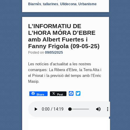
Biarnés
,
tallarines
,
Ulldecona
,
Urbanisme
L’INFORMATIU DE
L’HORA MÓRA D’EBRE
amb Albert Fuertes i
Fanny Frigola (09-05-25)
Posted on
09/05/2025
Les notícies d’actualitat a les nostres
comarques: La Ribera d’Ebre, la Terra Alta i
el Priorat i la previsió del temps amb l’Enric
Masip.
F
T
Share
Post
a
w
c
i
e
t
b
t
o
e
o
r
k