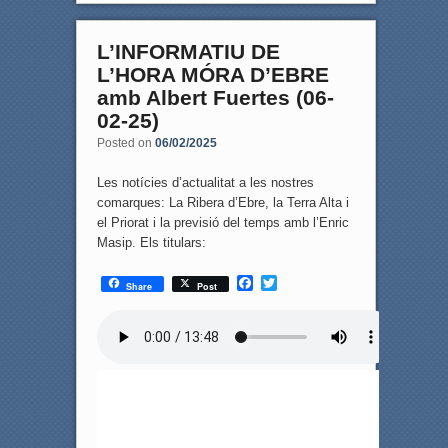
L’INFORMATIU DE
L’HORA MÓRA D’EBRE
amb Albert Fuertes (06-
02-25)
Posted on
06/02/2025
Les notícies d’actualitat a les nostres
comarques: La Ribera d’Ebre, la Terra Alta i
el Priorat i la previsió del temps amb l’Enric
Masip. Els titulars:
F
T
Share
Post
a
w
c
i
e
t
b
t
o
e
o
r
k