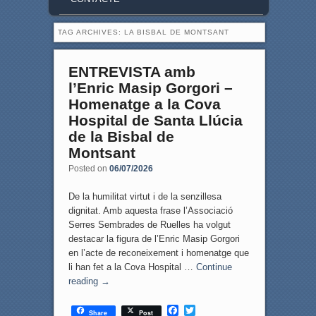
TAG ARCHIVES:
LA BISBAL DE MONTSANT
ENTREVISTA amb
l’Enric Masip Gorgori –
Homenatge a la Cova
Hospital de Santa Llúcia
de la Bisbal de
Montsant
Posted on
06/07/2026
De la humilitat virtut i de la senzillesa
dignitat. Amb aquesta frase l’Associació
Serres Sembrades de Ruelles ha volgut
destacar la figura de l’Enric Masip Gorgori
en l’acte de reconeixement i homenatge que
li han fet a la Cova Hospital …
Continue
reading
→
F
T
Share
Post