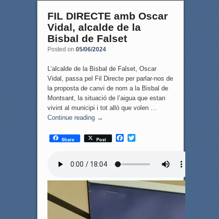
FIL DIRECTE amb Oscar
Vidal, alcalde de la
Bisbal de Falset
Posted on
05/06/2024
L’alcalde de la Bisbal de Falset, Oscar
Vidal, passa pel Fil Directe per parlar-nos de
la proposta de canvi de nom a la Bisbal de
Montsant, la situació de l’aigua que estan
vivint al municipi i tot allò que volen …
Continue reading
→
F
T
Share
Post
a
w
c
i
e
t
b
t
o
e
o
r
k