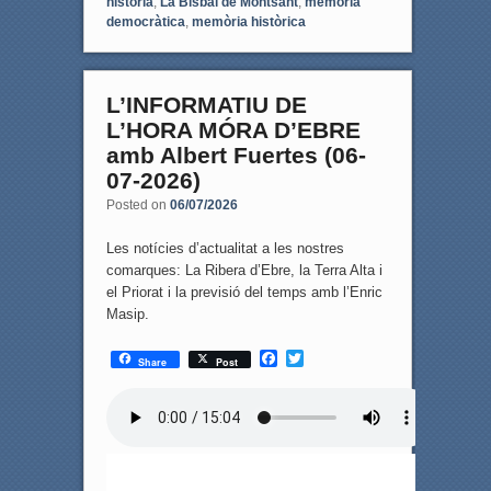
història
,
La Bisbal de Montsant
,
memòria
democràtica
,
memòria històrica
L’INFORMATIU DE
L’HORA MÓRA D’EBRE
amb Albert Fuertes (06-
07-2026)
Posted on
06/07/2026
Les notícies d’actualitat a les nostres
comarques: La Ribera d’Ebre, la Terra Alta i
el Priorat i la previsió del temps amb l’Enric
Masip.
F
T
Share
Post
a
w
c
i
e
t
b
t
o
e
o
r
k