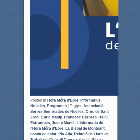
Posted in
Hora Móra d'Ebre
,
Informatius
,
Notícies
,
Programes
|
Tagged
Associació
Serres Sembrades de Ruelles
,
Creu de Sant
Jordi
,
Enric Masip
,
Francesc Barbero
,
Hailu
Estrampes
,
Josep Munté
,
L'Informatiu de
l'Hora Móra d'Ebre
,
La Bisbal de Montsant
,
onada de calor
,
Pla Alfa
,
Relació de Llocs de
Treball del Consell Comarcal de la Ribera