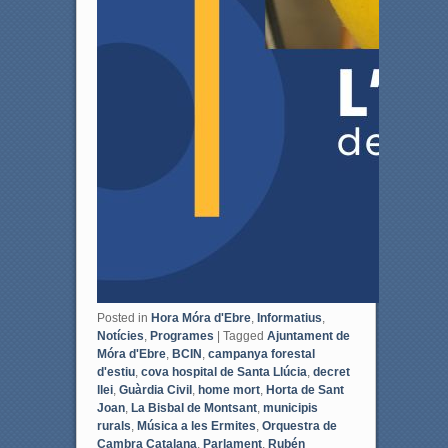
Posted in
Hora Móra d'Ebre
,
Informatius
,
Notícies
,
Programes
|
Tagged
Ajuntament de
Móra d'Ebre
,
BCIN
,
campanya forestal
d'estiu
,
cova hospital de Santa Llúcia
,
decret
llei
,
Guàrdia Civil
,
home mort
,
Horta de Sant
Joan
,
La Bisbal de Montsant
,
municipis
rurals
,
Música a les Ermites
,
Orquestra de
Cambra Catalana
,
Parlament
,
Rubén