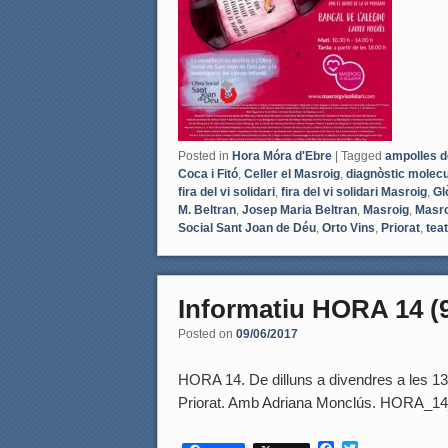
Posted in
Hora Móra d'Ebre
|
Tagged
ampolles d
Coca i Fitó
,
Celler el Masroig
,
diagnòstic molecu
fira del vi solidari
,
fira del vi solidari Masroig
,
Gl
M. Beltran
,
Josep Maria Beltran
,
Masroig
,
Masroi
Social Sant Joan de Déu
,
Orto Vins
,
Priorat
,
tea
Informatiu HORA 14 (9
Posted on
09/06/2017
HORA 14. De dilluns a divendres a les 13.50
Priorat. Amb Adriana Monclús. HORA_14