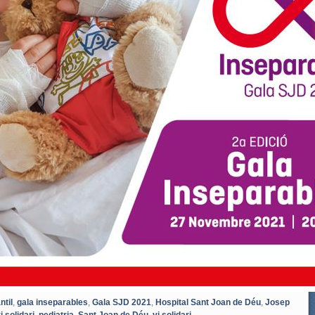
ntil
,
gala inseparables
,
Gala SJD 2021
,
Hospital Sant Joan de Déu
,
Josep
 solidari
,
pediatria
,
Sant Joan de Déu
,
vi solidari