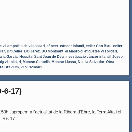
e vi
,
ampolles de vi solidari
,
càncer
,
càncer infantil
,
celler Can Blau
,
celler
lar
,
Dit Celler
,
DO Jerez
,
DO Montsant
,
el Masroig
,
etiquetes vi solidari
,
òria Garcia
,
Hospital Sant Joan de Déu
,
investigació càncer infantil
,
Josep
g vi solidari
,
Montse Castellà
,
Montse Llussà
,
Noelia Salvador
,
Obra
tre Bravium
,
vi
,
vi solidari
-6-17)
h t’apropem a l’actualitat de la Ribera d’Ebre, la Terra Alta i el
_9-6-17