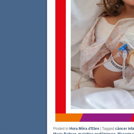
Posted in
Hora Móra d'Ebre
|
Tagged
càncer infa
Maria Beltran
,
malalties pediàtriques
,
Masroig vi