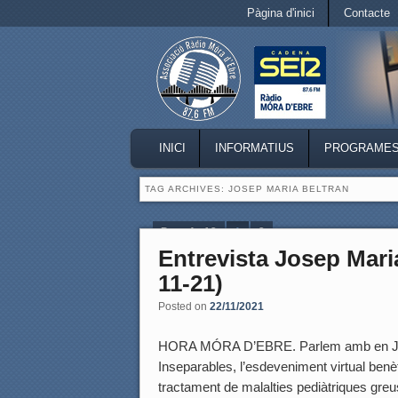
Secondary menu
Pàgina d'inici
Contacte
Skip to primary content
Skip to secondary content
MAIN MENU
INICI
INFORMATIUS
PROGRAME
SKIP TO PRIMARY CONTENT
SKIP TO SECONDARY CONTENT
TAG ARCHIVES:
JOSEP MARIA BELTRAN
Page 1 of 2
1
2
Entrevista Josep Maria
11-21)
Posted on
22/11/2021
HORA MÓRA D’EBRE. Parlem amb en Josep
Inseparables, l’esdeveniment virtual benè
tractament de malalties pediàtriques greu