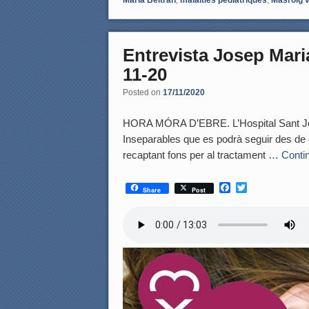
Entrevista Josep Maria
11-20
Posted on
17/11/2020
HORA MÓRA D’EBRE. L’Hospital Sant Joan
Inseparables que es podrà seguir des de c
recaptant fons per al tractament …
Conti
F
T
Share
Post
a
w
c
i
e
t
b
t
o
e
o
r
k