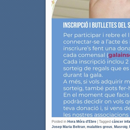
Posted in
Hora Móra d'Ebre
|
Tagged
càncer infa
Josep Maria Beltran
,
malalties greus
,
Masroig
,