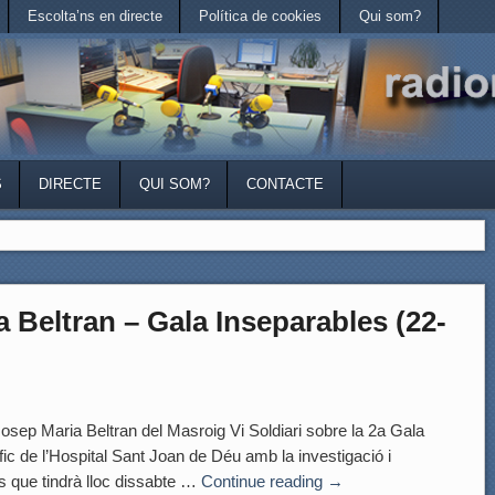
Escolta’ns en directe
Política de cookies
Qui som?
S
DIRECTE
QUI SOM?
CONTACTE
 Beltran – Gala Inseparables (22-
 Maria Beltran del Masroig Vi Soldiari sobre la 2a Gala
fic de l’Hospital Sant Joan de Déu amb la investigació i
s que tindrà lloc dissabte …
Continue reading
→