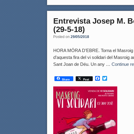
Entrevista Josep M. Be
(29-5-18)
Posted on
29/05/2018
HORA MÓRA D’EBRE. Torna el Masroig vi so
d’aquesta fira del vi solidari del Masroig a
Sant Joan de Déu. Un any …
Continue r
F
T
Share
Post
a
w
c
i
e
t
b
t
o
e
o
r
k