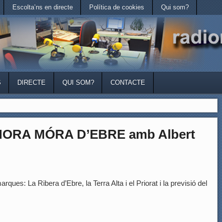
Escolta’ns en directe
Política de cookies
Qui som?
S
DIRECTE
QUI SOM?
CONTACTE
HORA MÓRA D’EBRE amb Albert
rques: La Ribera d’Ebre, la Terra Alta i el Priorat i la previsió del