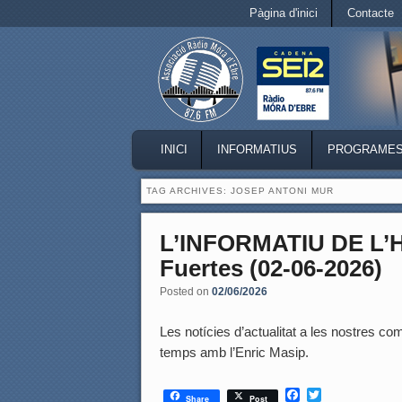
Secondary menu
Pàgina d'inici
Contacte
Skip to primary content
Skip to secondary content
MAIN MENU
INICI
INFORMATIUS
PROGRAME
SKIP TO PRIMARY CONTENT
SKIP TO SECONDARY CONTENT
TAG ARCHIVES:
JOSEP ANTONI MUR
L’INFORMATIU DE L’
Fuertes (02-06-2026)
Posted on
02/06/2026
Les notícies d’actualitat a les nostres coma
temps amb l’Enric Masip.
F
T
Share
Post