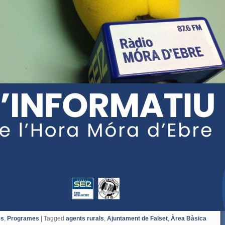
es
,
Programes
|
Tagged
agents rurals
,
Ajuntament de Falset
,
Àrea Bàsica