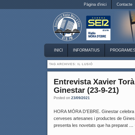
Secondary menu
Pàgina d'inici
Contacte
Skip to primary content
Skip to secondary content
MAIN MENU
INICI
INFORMATIUS
PROGRAME
SKIP TO PRIMARY CONTENT
SKIP TO SECONDARY CONTENT
TAG ARCHIVES:
IL·LUSIÓ
Entrevista Xavier Torà
Ginestar (23-9-21)
Posted on
23/09/2021
HORA MÓRA D’EBRE. Ginestar celebra aque
cerveses artesanes i productes de Gines
presenta les novetats que ha preparat …