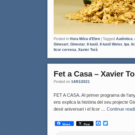
Posted in
Hora Móra d'Ebre
|
Tagged
Autèntica
,
Ginesart
,
Ginestar
,
Il·lusió
,
Il·lusió Weiss
,
Ipa
,
li
licor cervesa
,
Xavier Torà
Fet a Casa – Xavier To
Posted on
14/01/2021
FET A CASA. Al primer programa de l’any 
ens explica la història del seu projecte 
desè aniversari i el licor …
Continue read
F
T
Share
Post
a
w
c
i