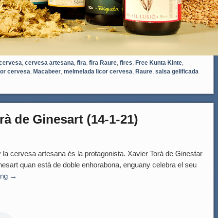
cervesa
,
cervesa artesana
,
fira
,
fira Raure
,
fires
,
Free Kunta Kinte
,
cor cervesa
,
Macabeer
,
melmelada licor cervesa
,
Raure
,
salsa gelificada
rà de Ginesart (14-1-21)
la cervesa artesana és la protagonista. Xavier Torà de Ginestar
Ginesart quan està de doble enhorabona, enguany celebra el seu
ing
→