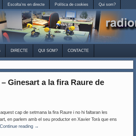
Escolta’ns en directe
Política de cookies
Qui som?
S
DIRECTE
QUI SOM?
CONTACTE
 – Ginesart a la fira Raure de
st cap de setmana la fira Raure i no hi faltaran les
art, en parlem amb el seu productor en Xavier Torà que ens
Continue reading
→