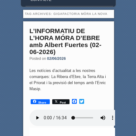
TAG ARCHIVES:
GIGAFACTORIA MÓRA LA NOVA
L’INFORMATIU DE
L’HORA MÓRA D’EBRE
amb Albert Fuertes (02-
06-2026)
Posted on
02/06/2026
Les notícies d’actualitat a les nostres
comarques: La Ribera d’Ebre, la Terra Alta i
el Priorat i la previsió del temps amb l’Enric
Masip.
F
T
Share
Post
a
w
c
i
e
t
b
t
o
e
o
r
k