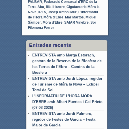
FALBAR
,
Federació Comarcal d'ERC de la
Terra Alta
,
filla il·lustre
,
Gigafactoria Móra la
Nova
,
IRTA
,
Josep Antoni Mur
,
L'Informatiu
de l'Hora Móra d'Ebre
,
Mar Martos
,
Miquel
Sàmper
,
Móra d'Ebre
,
SAIAR Vinebre
,
Sor
Filomena Ferrer
Entrades recents
ENTREVISTA amb Marga Estorach,
gestora de la Reserva de la Biosfera de
les Terres de l’Ebre – Camins de la
Biosfera
ENTREVISTA amb Jordi López, regidor
de Turisme de Móra la Nova – Eclipsi
Total de Sol
L’INFORMATIU DE L’HORA MÓRA
D’EBRE amb Albert Fuertes i Cel Prieto
(07-08-2026)
ENTREVISTA amb Jordi Palmero,
regidor de Festes de Garcia – Festa
Major de Garcia