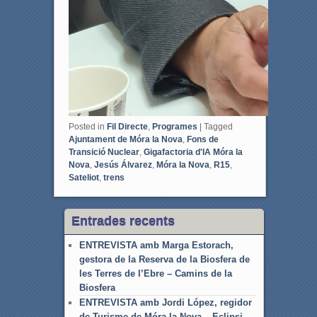
Posted in
Fil Directe
,
Programes
|
Tagged
Ajuntament de Móra la Nova
,
Fons de
Transició Nuclear
,
Gigafactoria d'IA Móra la
Nova
,
Jesús Álvarez
,
Móra la Nova
,
R15
,
Sateliot
,
trens
Entrades recents
ENTREVISTA amb Marga Estorach,
gestora de la Reserva de la Biosfera de
les Terres de l’Ebre – Camins de la
Biosfera
ENTREVISTA amb Jordi López, regidor
de Turisme de Móra la Nova – Eclipsi