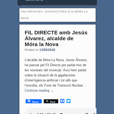
TAG ARCHIVES:
GIGAFACTORIA D’IA MÓRA LA
NOVA
FIL DIRECTE amb Jesús
Àlvarez, alcalde de
Móra la Nova
Posted on
13/05/2026
L’alcalde de Móra La Nova, Jesús Álvarez,
ha passat pel Fil Directe per parlar-nos de
les novetats del municipi. Avui hem parlat
sobre la situació de la gigafactoria
d’intel·ligència artificial i tot allò que
l’envolta; els Fons de Transició Nuclear …
Continue reading
→
F
T
Share
Post
a
w
c
i
e
t