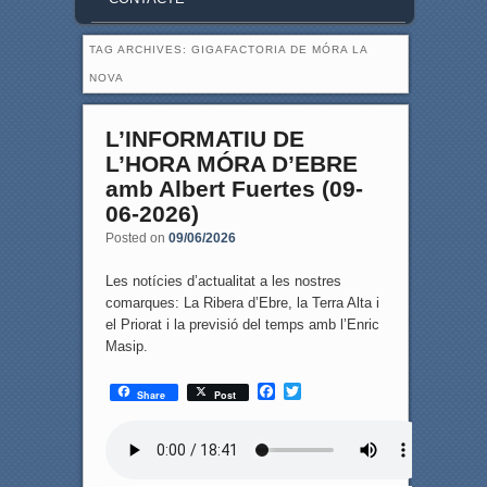
TAG ARCHIVES:
GIGAFACTORIA DE MÓRA LA
NOVA
L’INFORMATIU DE
L’HORA MÓRA D’EBRE
amb Albert Fuertes (09-
06-2026)
Posted on
09/06/2026
Les notícies d’actualitat a les nostres
comarques: La Ribera d’Ebre, la Terra Alta i
el Priorat i la previsió del temps amb l’Enric
Masip.
F
T
Share
Post
a
w
c
i
e
t
b
t
o
e