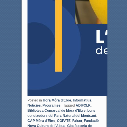
Posted in
Hora Móra d'Ebre
,
Informatius
,
Notícies
,
Programes
|
Tagged
ADIFOLK
,
Biblioteca Comarcal de Móra d'Ebre
,
bons
coneixedors del Parc Natural del Montsant
,
CAP Móra d'Ebre
,
COPATE
,
Falset
,
Fundació
Nova Cultura de l'Aigua
,
Gigafactoria de