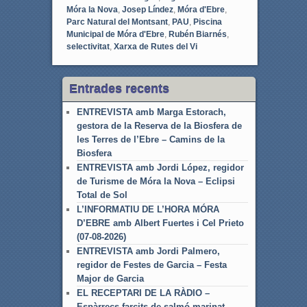
Móra la Nova
,
Josep Líndez
,
Móra d'Ebre
,
Parc Natural del Montsant
,
PAU
,
Piscina
Municipal de Móra d'Ebre
,
Rubén Biarnés
,
selectivitat
,
Xarxa de Rutes del Vi
Entrades recents
ENTREVISTA amb Marga Estorach,
gestora de la Reserva de la Biosfera de
les Terres de l’Ebre – Camins de la
Biosfera
ENTREVISTA amb Jordi López, regidor
de Turisme de Móra la Nova – Eclipsi
Total de Sol
L’INFORMATIU DE L’HORA MÓRA
D’EBRE amb Albert Fuertes i Cel Prieto
(07-08-2026)
ENTREVISTA amb Jordi Palmero,
regidor de Festes de Garcia – Festa
Major de Garcia
EL RECEPTARI DE LA RÀDIO –
Espàrrecs farcits de salmó marinat,