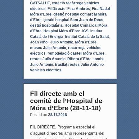
CATSALUT
,
estació recàrrega vehicles
elèctrics
,
Fil Directe
,
Fina Ambrós
,
Fira Nadal
Móra d'Ebre
,
gestió hospital comarcal Móra
d'Ebre
,
gestió hospital Sant Joan de Reus
,
gestió hospitalària
,
Hospital Comarcal Móra
d'Ebre
,
Hospital Móra d'Ebre
,
ICS
,
Institut
Català de l'Energia
,
Institut Català de la Salut
,
Joan Piñol
,
Julio Antonio
,
Móra d'Ebre
,
museu Julio Antonio
,
recàrrega vehicles
elèctrics
,
remodelació castell Móra d'Ebre
,
restes Julio Antonio
,
Ribera d'Ebre
,
tomba
Julio Antonio
,
trasllat restes Julio Antonio
,
vehicles elèctrics
Fil directe amb el
comitè de l’Hospital de
Móra d’Ebre (28-11-18)
Posted on
28/11/2018
FIL DIRECTE. Programa especial el
d’aquest dimecres amb representants del