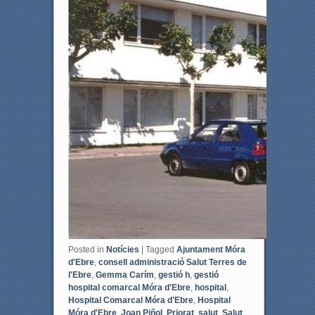
Posted in
Notícies
|
Tagged
Ajuntament Móra
d'Ebre
,
consell administració Salut Terres de
l'Ebre
,
Gemma Carím
,
gestió h
,
gestió
hospital comarcal Móra d'Ebre
,
hospital
,
Hospital Comarcal Móra d'Ebre
,
Hospital
Móra d'Ebre
,
Joan Piñol
,
Priorat
,
salut
,
Salut