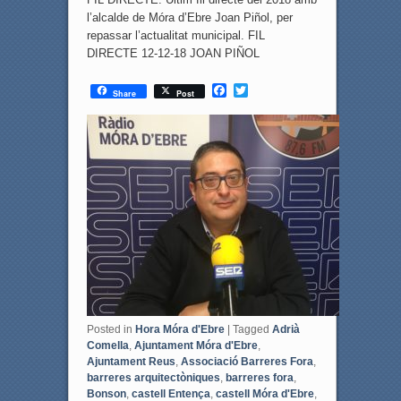
l’alcalde de Móra d’Ebre Joan Piñol, per
repassar l’actualitat municipal. FIL
DIRECTE 12-12-18 JOAN PIÑOL
F
T
Share
Post
a
w
c
i
e
t
b
t
o
e
o
r
k
Posted in
Hora Móra d'Ebre
|
Tagged
Adrià
Comella
,
Ajuntament Móra d'Ebre
,
Ajuntament Reus
,
Associació Barreres Fora
,
barreres arquitectòniques
,
barreres fora
,
Bonson
,
castell Entença
,
castell Móra d'Ebre
,