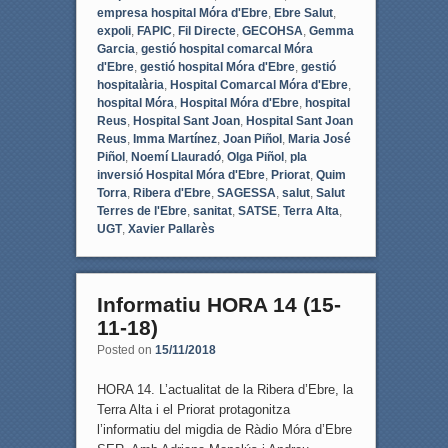
empresa hospital Móra d'Ebre
,
Ebre Salut
,
expoli
,
FAPIC
,
Fil Directe
,
GECOHSA
,
Gemma
Garcia
,
gestió hospital comarcal Móra
d'Ebre
,
gestió hospital Móra d'Ebre
,
gestió
hospitalària
,
Hospital Comarcal Móra d'Ebre
,
hospital Móra
,
Hospital Móra d'Ebre
,
hospital
Reus
,
Hospital Sant Joan
,
Hospital Sant Joan
Reus
,
Imma Martínez
,
Joan Piñol
,
Maria José
Piñol
,
Noemí Llauradó
,
Olga Piñol
,
pla
inversió Hospital Móra d'Ebre
,
Priorat
,
Quim
Torra
,
Ribera d'Ebre
,
SAGESSA
,
salut
,
Salut
Terres de l'Ebre
,
sanitat
,
SATSE
,
Terra Alta
,
UGT
,
Xavier Pallarès
Informatiu HORA 14 (15-
11-18)
Posted on
15/11/2018
HORA 14. L’actualitat de la Ribera d’Ebre, la
Terra Alta i el Priorat protagonitza
l’informatiu del migdia de Ràdio Móra d’Ebre