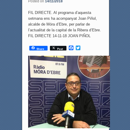
Posted on
14/11/2018
FIL DIRECTE. Al programa d’aquesta
setmana ens ha acompanyat Joan Piñol,
alcalde de Móra d’Ebre, per parlar de
l’actualitat de la capital de la Ribera d’Ebre.
FIL DIRECTE 14-11-18 JOAN PIÑOL
F
T
Share
Post
a
w
c
i
e
t
b
t
o
e
o
r
k