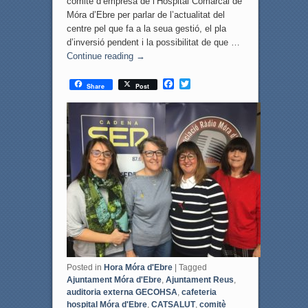
comitè d’empresa de l’Hospital Comarcal de
Móra d’Ebre per parlar de l’actualitat del
centre pel que fa a la seua gestió, el pla
d’inversió pendent i la possibilitat de que …
Continue reading
→
F
T
Share
Post
a
w
c
i
e
t
b
t
o
e
o
r
k
Posted in
Hora Móra d'Ebre
|
Tagged
Ajuntament Móra d'Ebre
,
Ajuntament Reus
,
auditoria externa GECOHSA
,
cafeteria
hospital Móra d'Ebre
,
CATSALUT
,
comitè