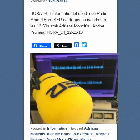
Posted on
12/12/2018
HORA 14. L’informatiu del migdia de Ràdio
Móra d’Ebre SER de dilluns a divendres a
les 13.50h amb Adriana Monclús i Andreu
Prunera. HORA_14_12-12-18
F
T
Share
Post
a
w
c
i
e
t
b
t
o
e
o
r
k
Posted in
Informatius
|
Tagged
Adriana
Monclús
,
alcalde Batea
,
Àlex Estela
,
Andreu
Prunera
,
Aqua Móra d'Ebre
,
Batea
,