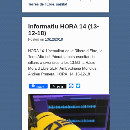
Terres de l'Ebre
,
sanitat
Informatiu HORA 14 (13-
12-18)
Posted on
13/12/2018
HORA 14. L’actualitat de la Ribera d’Ebre, la
Terra Alta i el Priorat la pots escoltar de
dilluns a divendres a les 13.50h a Ràdio
Móra d’Ebre SER. Amb Adriana Monclús i
Andreu Prunera. HORA_14_13-12-18
F
T
Share
Post
a
w
c
i
e
t
b
t
o
e
o
r
k