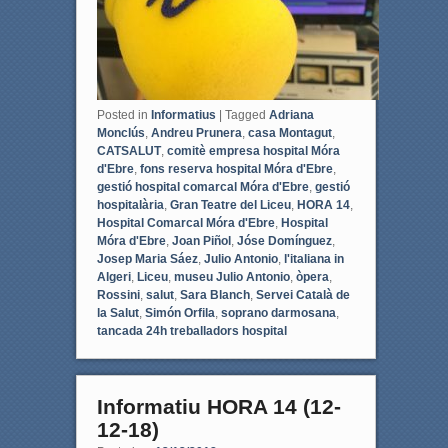
Posted in
Informatius
|
Tagged
Adriana
Monclús
,
Andreu Prunera
,
casa Montagut
,
CATSALUT
,
comitè empresa hospital Móra
d'Ebre
,
fons reserva hospital Móra d'Ebre
,
gestió hospital comarcal Móra d'Ebre
,
gestió
hospitalària
,
Gran Teatre del Liceu
,
HORA 14
,
Hospital Comarcal Móra d'Ebre
,
Hospital
Móra d'Ebre
,
Joan Piñol
,
Jóse Domínguez
,
Josep Maria Sáez
,
Julio Antonio
,
l'italiana in
Algeri
,
Liceu
,
museu Julio Antonio
,
òpera
,
Rossini
,
salut
,
Sara Blanch
,
Servei Català de
la Salut
,
Simón Orfila
,
soprano darmosana
,
tancada 24h treballadors hospital
Informatiu HORA 14 (12-
12-18)