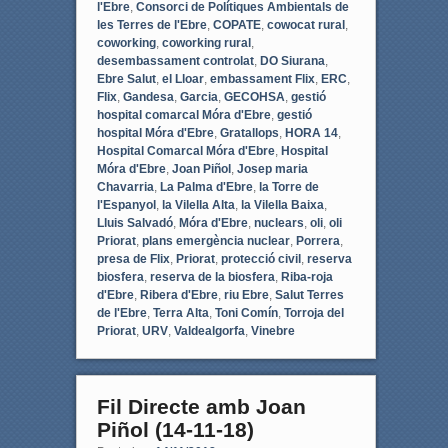
l'Ebre
,
Consorci de Polítiques Ambientals de
les Terres de l'Ebre
,
COPATE
,
cowocat rural
,
coworking
,
coworking rural
,
desembassament controlat
,
DO Siurana
,
Ebre Salut
,
el Lloar
,
embassament Flix
,
ERC
,
Flix
,
Gandesa
,
Garcia
,
GECOHSA
,
gestió
hospital comarcal Móra d'Ebre
,
gestió
hospital Móra d'Ebre
,
Gratallops
,
HORA 14
,
Hospital Comarcal Móra d'Ebre
,
Hospital
Móra d'Ebre
,
Joan Piñol
,
Josep maria
Chavarria
,
La Palma d'Ebre
,
la Torre de
l'Espanyol
,
la Vilella Alta
,
la Vilella Baixa
,
Lluis Salvadó
,
Móra d'Ebre
,
nuclears
,
oli
,
oli
Priorat
,
plans emergència nuclear
,
Porrera
,
presa de Flix
,
Priorat
,
protecció civil
,
reserva
biosfera
,
reserva de la biosfera
,
Riba-roja
d'Ebre
,
Ribera d'Ebre
,
riu Ebre
,
Salut Terres
de l'Ebre
,
Terra Alta
,
Toni Comín
,
Torroja del
Priorat
,
URV
,
Valdealgorfa
,
Vinebre
Fil Directe amb Joan
Piñol (14-11-18)