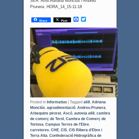
SER. Amb Adriana Monclús i Andreu
Prunera. HORA_14_15-11-18
F
T
Share
Post
a
w
c
i
e
t
b
t
o
e
o
r
k
Posted in
Informatius
|
Tagged
a68
,
Adriana
Monclús
,
agroalimentació
,
Andreu Prunera
,
Arbequins pirorat
,
Ascó
,
autovia a68
,
cambra
de comerç de Terol
,
Cambra de Comerç de
Tortosa
,
Campus Terres de l'Ebre
,
carreteres
,
CHE
,
CIS
,
CIS Ribera d'Ebre i
Terra Alta
,
Confederació Hidrogràfica de