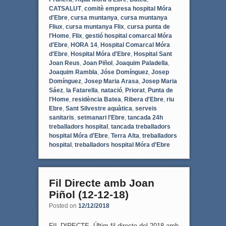
CATSALUT
,
comitè empresa hospital Móra
d'Ebre
,
cursa muntanya
,
cursa muntanya
Fliux
,
cursa muntanya Flix
,
cursa punta de
l'Home
,
Flix
,
gestió hospital comarcal Móra
d'Ebre
,
HORA 14
,
Hospital Comarcal Móra
d'Ebre
,
Hospital Móra d'Ebre
,
Hospital Sant
Joan Reus
,
Joan Piñol
,
Joaquim Paladella
,
Joaquim Rambla
,
Jóse Domínguez
,
Josep
Domínguez
,
Josep Maria Arasa
,
Josep Maria
Sáez
,
la Fatarella
,
natació
,
Priorat
,
Punta de
l'Home
,
residència Batea
,
Ribera d'Ebre
,
riu
Ebre
,
Sant Silvestre aquàtica
,
serveis
sanitaris
,
setmanari l'Ebre
,
tancada 24h
treballadors hospital
,
tancada treballadors
hospital Móra d'Ebre
,
Terra Alta
,
treballadors
hospital
,
treballadors hospital Móra d'Ebre
Fil Directe amb Joan
Piñol (12-12-18)
Posted on
12/12/2018
FIL DIRECTE. Últim fil directe del 2018 amb