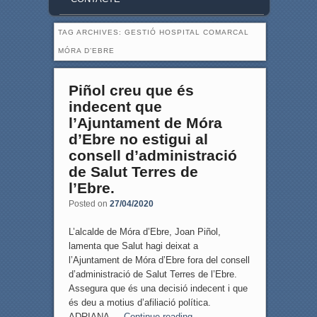
TAG ARCHIVES:
GESTIÓ HOSPITAL COMARCAL
MÓRA D’EBRE
Piñol creu que és
indecent que
l’Ajuntament de Móra
d’Ebre no estigui al
consell d’administració
de Salut Terres de
l’Ebre.
Posted on
27/04/2020
L’alcalde de Móra d’Ebre, Joan Piñol,
lamenta que Salut hagi deixat a
l’Ajuntament de Móra d’Ebre fora del consell
d’administració de Salut Terres de l’Ebre.
Assegura que és una decisió indecent i que
és deu a motius d’afiliació política.
ADRIANA …
Continue reading
→