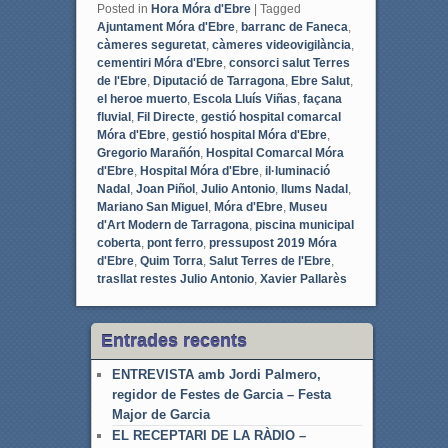
Posted in
Hora Móra d'Ebre
|
Tagged
Ajuntament Móra d'Ebre
,
barranc de Faneca
,
càmeres seguretat
,
càmeres videovigilància
,
cementiri Móra d'Ebre
,
consorci salut Terres
de l'Ebre
,
Diputació de Tarragona
,
Ebre Salut
,
el heroe muerto
,
Escola Lluís Viñas
,
façana
fluvial
,
Fil Directe
,
gestió hospital comarcal
Móra d'Ebre
,
gestió hospital Móra d'Ebre
,
Gregorio Marañón
,
Hospital Comarcal Móra
d'Ebre
,
Hospital Móra d'Ebre
,
il·luminació
Nadal
,
Joan Piñol
,
Julio Antonio
,
llums Nadal
,
Mariano San Miguel
,
Móra d'Ebre
,
Museu
d'Art Modern de Tarragona
,
piscina municipal
coberta
,
pont ferro
,
pressupost 2019 Móra
d'Ebre
,
Quim Torra
,
Salut Terres de l'Ebre
,
trasllat restes Julio Antonio
,
Xavier Pallarès
Entrades recents
ENTREVISTA amb Jordi Palmero,
regidor de Festes de Garcia – Festa
Major de Garcia
EL RECEPTARI DE LA RÀDIO –