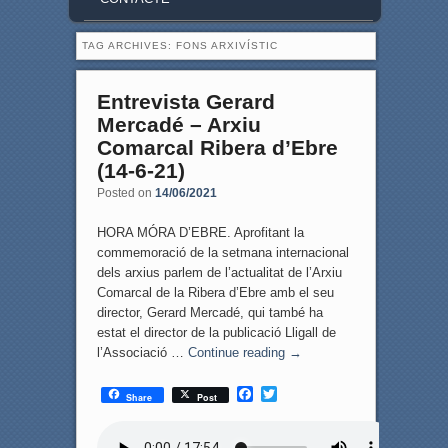
TAG ARCHIVES:
FONS ARXIVÍSTIC
Entrevista Gerard
Mercadé – Arxiu
Comarcal Ribera d’Ebre
(14-6-21)
Posted on
14/06/2021
HORA MÓRA D’EBRE. Aprofitant la
commemoració de la setmana internacional
dels arxius parlem de l’actualitat de l’Arxiu
Comarcal de la Ribera d’Ebre amb el seu
director, Gerard Mercadé, qui també ha
estat el director de la publicació Lligall de
l’Associació …
Continue reading
→
F
T
Share
Post
a
w
c
i
e
t