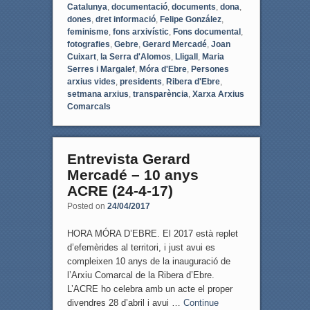
Catalunya
,
documentació
,
documents
,
dona
,
dones
,
dret informació
,
Felipe González
,
feminisme
,
fons arxivístic
,
Fons documental
,
fotografies
,
Gebre
,
Gerard Mercadé
,
Joan
Cuixart
,
la Serra d'Alomos
,
Lligall
,
Maria
Serres i Margalef
,
Móra d'Ebre
,
Persones
arxius vides
,
presidents
,
Ribera d'Ebre
,
setmana arxius
,
transparència
,
Xarxa Arxius
Comarcals
Entrevista Gerard
Mercadé – 10 anys
ACRE (24-4-17)
Posted on
24/04/2017
HORA MÓRA D’EBRE. El 2017 està replet
d’efemèrides al territori, i just avui es
compleixen 10 anys de la inauguració de
l’Arxiu Comarcal de la Ribera d’Ebre.
L’ACRE ho celebra amb un acte el proper
divendres 28 d’abril i avui …
Continue