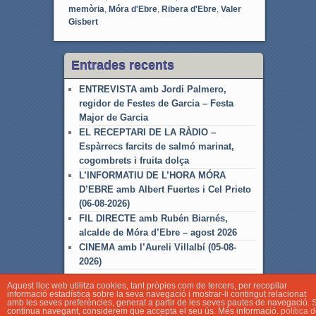
memòria
,
Móra d'Ebre
,
Ribera d'Ebre
,
Valer
Gisbert
Entrades recents
ENTREVISTA amb Jordi Palmero,
regidor de Festes de Garcia – Festa
Major de Garcia
EL RECEPTARI DE LA RÀDIO –
Espàrrecs farcits de salmó marinat,
cogombrets i fruita dolça
L’INFORMATIU DE L’HORA MÓRA
D’EBRE amb Albert Fuertes i Cel Prieto
(06-08-2026)
FIL DIRECTE amb Rubén Biarnés,
alcalde de Móra d’Ebre – agost 2026
CINEMA amb l’Aureli Villalbí (05-08-
2026)
Aquest lloc web utilitza cookies, tant pròpies com de tercers, per recopilar
informació estadística sobre la seva navegació i mostrar-li contingut relacionat
amb les seves preferències, generat a partir de les seves pautes de navegació. S
continua navegant, considerem que accepta el seu ús. Més informació.
política 