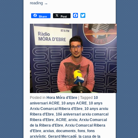
reading
→
F
T
Share
Post
a
w
c
i
e
t
b
t
o
e
o
r
k
Posted in
Hora Móra d'Ebre
|
Tagged
10
aniversari ACRE
,
10 anys ACRE
,
10 anys
Arxiu Comarcal Ribera d'Ebre
,
10 anys arxiu
Ribera d'Ebre
,
10è aniversari arxiu comarcal
Ribera d'Ebre
,
ACRE
,
arxiu
,
Arxiu Comarcal
de la Ribera d'Ebre
,
Arxiu Comarcal Ribera
d'Ebre
,
arxius
,
documents
,
fons
,
fons
arxivístic
,
Gerard Mercadé
,
la casa de la