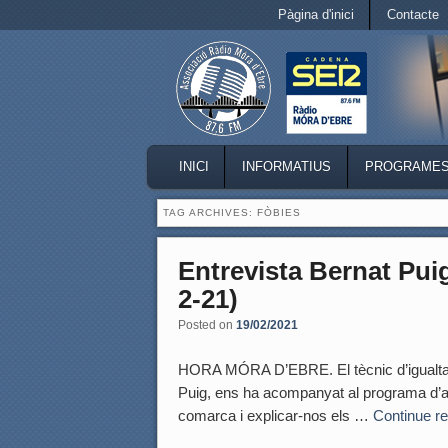
Secondary menu
Pàgina d'inici
Contacte
Skip to primary content
Skip to secondary content
MAIN MENU
INICI
INFORMATIUS
PROGRAME
SKIP TO PRIMARY CONTENT
SKIP TO SECONDARY CONTENT
TAG ARCHIVES:
FÒBIES
Entrevista Bernat Pui
2-21)
Posted on
19/02/2021
HORA MÓRA D’EBRE. El tècnic d’igualtat 
Puig, ens ha acompanyat al programa d’av
comarca i explicar-nos els …
Continue r