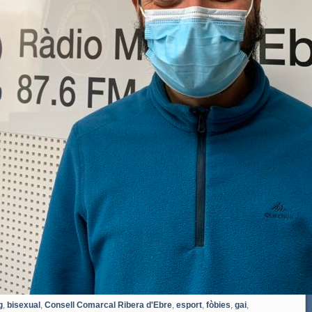
g
,
bisexual
,
Consell Comarcal Ribera d'Ebre
,
esport
,
fòbies
,
gai
,