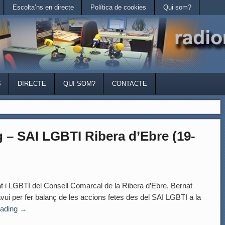
Escolta’ns en directe
Política de cookies
Qui som?
S
DIRECTE
QUI SOM?
CONTACTE
g – SAI LGBTI Ribera d’Ebre (19-
i LGBTI del Consell Comarcal de la Ribera d’Ebre, Bernat
ui per fer balanç de les accions fetes des del SAI LGBTI a la
eading
→