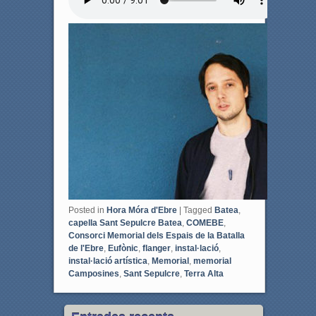
b
t
o
e
o
r
k
Posted in
Hora Móra d'Ebre
|
Tagged
Batea
,
capella Sant Sepulcre Batea
,
COMEBE
,
Consorci Memorial dels Espais de la Batalla
de l'Ebre
,
Eufònic
,
flanger
,
instal·lació
,
instal·lació artística
,
Memorial
,
memorial
Camposines
,
Sant Sepulcre
,
Terra Alta