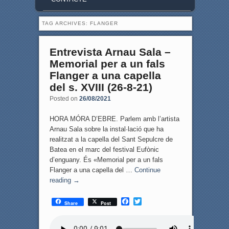
TAG ARCHIVES:
FLANGER
Entrevista Arnau Sala –
Memorial per a un fals
Flanger a una capella
del s. XVIII (26-8-21)
Posted on
26/08/2021
HORA MÓRA D’EBRE. Parlem amb l’artista
Arnau Sala sobre la instal·lació que ha
realitzat a la capella del Sant Sepulcre de
Batea en el marc del festival Eufònic
d’enguany. És «Memorial per a un fals
Flanger a una capella del …
Continue
reading
→
F
T
Share
Post
a
w
c
i
e
t