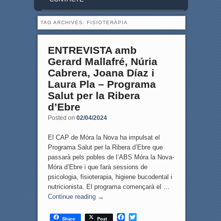
TAG ARCHIVES:
FISIOTERÀPIA
ENTREVISTA amb
Gerard Mallafré, Núria
Cabrera, Joana Díaz i
Laura Pla – Programa
Salut per la Ribera
d’Ebre
Posted on
02/04/2024
El CAP de Móra la Nova ha impulsat el
Programa Salut per la Ribera d’Ebre que
passarà pels pobles de l’ABS Móra la Nova-
Móra d’Ebre i que farà sessions de
psicologia, fisioterapia, higiene bucodental i
nutricionista. El programa començarà el …
Continue reading
→
F
T
Share
Post