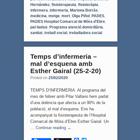
Hernández
,
fisioterapeuta
,
fisioteràpia
,
infermera
,
infermeria
,
Mariona Borràs
,
medicina
,
metge
,
mort
,
Olga Piñol
,
PADES
,
PADES Hospital Comarcal de Móra d'Ebre
,
pal·liatius
,
Programa atenció domiciliària
,
sanitat
,
treball social
,
treballadora social
Temps d’infermeria –
mal d’esquena amb
Esther Gairal (25-2-20)
Posted on
25/02/2020
TEMPS D’INFERMERIA. Al programa del
mes de febrer amb Pilar Vallano hem parlat
d’una dolència que afecta a un 90% de la
població, el mal d’esquena. Ens ha
acompanyat la fisioterapeuta de l’Hospital
Comarcal de Móra d’Ebre Esther Gairal. Un
…
Continue reading
→