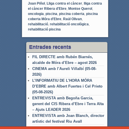
Joan Piñol
,
Lliga contra el càncer
,
lliga contra
el càncer Ribera d'Ebre
,
Montse Querol
,
oncologia
,
piscina
,
piscina coberta
,
piscina
coberta Móra d'Ebre
,
Raül Olivan
,
rehabilitació
,
rehabilitació oncològica
,
rehabilitació piscina
Entrades recents
FIL DIRECTE amb Rubén Biarnés,
alcalde de Móra d’Ebre – agost 2026
CINEMA amb l’Aureli Villalbí (05-08-
2026)
L’INFORMATIU DE L’HORA MÓRA
D’EBRE amb Albert Fuertes i Cel Prieto
(05-08-2026)
ENTREVISTA amb Begoña Garcia,
gerent del CIS Ribera d’Ebre i Terra Alta
– Ajuts LEADER 2026
ENTREVISTA amb Joan Blanch, director
artístic del festival Riu Avall