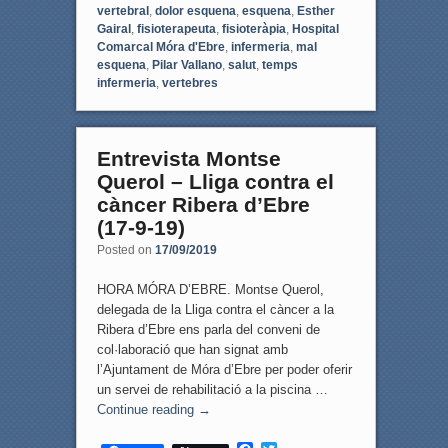
vertebral
,
dolor esquena
,
esquena
,
Esther
Gairal
,
fisioterapeuta
,
fisioteràpia
,
Hospital
Comarcal Móra d'Ebre
,
infermeria
,
mal
esquena
,
Pilar Vallano
,
salut
,
temps
infermeria
,
vertebres
Entrevista Montse
Querol – Lliga contra el
càncer Ribera d’Ebre
(17-9-19)
Posted on
17/09/2019
HORA MÓRA D’EBRE. Montse Querol,
delegada de la Lliga contra el càncer a la
Ribera d’Ebre ens parla del conveni de
col·laboració que han signat amb
l’Ajuntament de Móra d’Ebre per poder oferir
un servei de rehabilitació a la piscina …
Continue reading
→