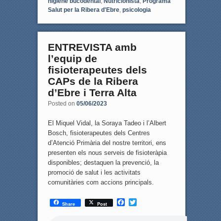
higiene bucodental
,
Nutricionista
,
Programa
Salut per la Ribera d'Ebre
,
psicologia
ENTREVISTA amb
l’equip de
fisioterapeutes dels
CAPs de la Ribera
d’Ebre i Terra Alta
Posted on
05/06/2023
El Miquel Vidal, la Soraya Tadeo i l’Albert
Bosch, fisioterapeutes dels Centres
d’Atenció Primària del nostre territori, ens
presenten els nous serveis de fisioteràpia
disponibles; destaquen la prevenció, la
promoció de salut i les activitats
comunitàries com accions principals.
F
T
Share
Post
a
w
c
i