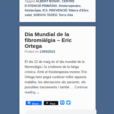
Tagged
ALBERT BOSHC
,
CENTRE
D'ATENCIÓ PRIMÀRIA
,
fisioterapeutes
,
fisioteràpia
,
ICS
,
PREVENCIÓ
,
Ribera d'Ebre
,
salut
,
SORAYA TADEO
,
Terra Alta
Dia Mundial de la
fibromiàlgia – Eric
Ortega
Posted on
13/05/2022
El dia 12 de maig és el dia mundial de la
fibromiàlgia i la síndrome de la fatiga
crònica. Amb el fisioterapeuta morenc Eric
Ortega hem pogut conèixer millor aquesta
malaltia, les afectacions als pacients, els
possibles tractaments i també …
Continue
reading
→
F
T
Share
Post
a
w
c
i