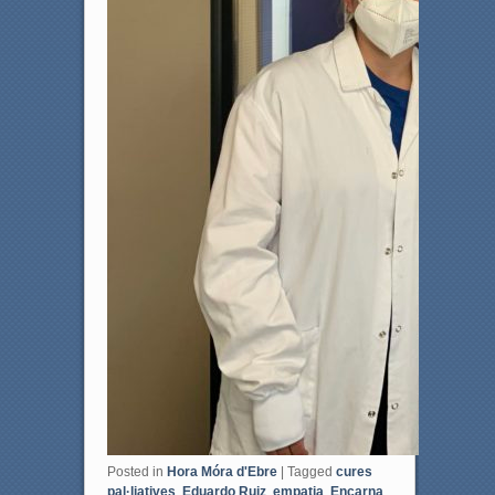
Posted in
Hora Móra d'Ebre
|
Tagged
cures
pal·liatives
,
Eduardo Ruiz
,
empatia
,
Encarna