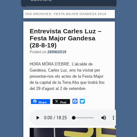
TAG ARCHIVES:
FESTA MAJOR GANDESA 2019
Entrevista Carles Luz –
Festa Major Gandesa
(28-8-19)
Posted on
28/08/2019
HORA MÓRA D’EBRE. L’alcalde de
Gandesa, Carles Luz, ens ha visitat per
presentar-nos els actes de la Festa Major
de la capital de la Terra Alta que tindrà lloc
del 29 d’agost al 2 de setembre.
F
T
Share
Post
a
w
c
i
e
t
b
t
o
e
o
r
k