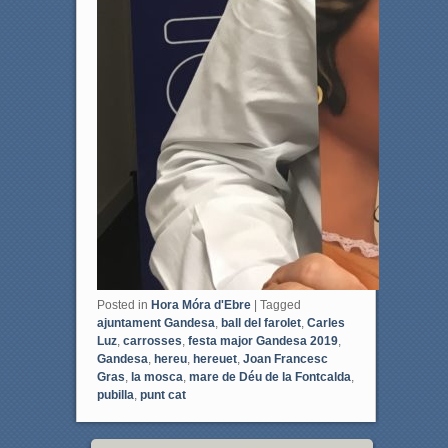
Posted in
Hora Móra d'Ebre
|
Tagged
ajuntament Gandesa
,
ball del farolet
,
Carles
Luz
,
carrosses
,
festa major Gandesa 2019
,
Gandesa
,
hereu
,
hereuet
,
Joan Francesc
Gras
,
la mosca
,
mare de Déu de la Fontcalda
,
pubilla
,
punt cat