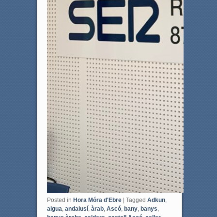
Posted in
Hora Móra d'Ebre
|
Tagged
Adkun
,
aigua
,
andalusí
,
àrab
,
Ascó
,
bany
,
banys
,