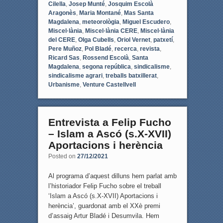
Cilella
,
Josep Munté
,
Josquim Escolà
Aragonès
,
Maria Montané
,
Mas Santa
Magdalena
,
meteorològia
,
Miguel Escudero
,
Miscel·lània
,
Miscel·lània CERE
,
Miscel·lània
del CERE
,
Olga Cubells
,
Oriol Vernet
,
patxetí
,
Pere Muñoz
,
Pol Bladé
,
recerca
,
revista
,
Ricard Sas
,
Rossend Escolà
,
Santa
Magdalena
,
segona república
,
sindicalisme
,
sindicalisme agrari
,
treballs batxillerat
,
Urbanisme
,
Venture Castellvell
Entrevista a Felip Fucho
– Islam a Ascó (s.X-XVII)
Aportacions i herència
Posted on
27/12/2021
Al programa d’aquest dilluns hem parlat amb
l’historiador Felip Fucho sobre el treball
‘Islam a Ascó (s.X-XVII) Aportacions i
herència’, guardonat amb el XXè premi
d’assaig Artur Bladé i Desumvila. Hem