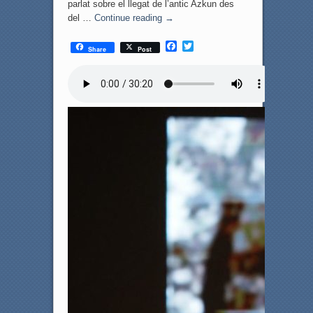
parlat sobre el llegat de l’antic Azkun des
del …
Continue reading
→
F
T
Share
Post
a
w
c
i
e
t
b
t
o
e
o
r
k