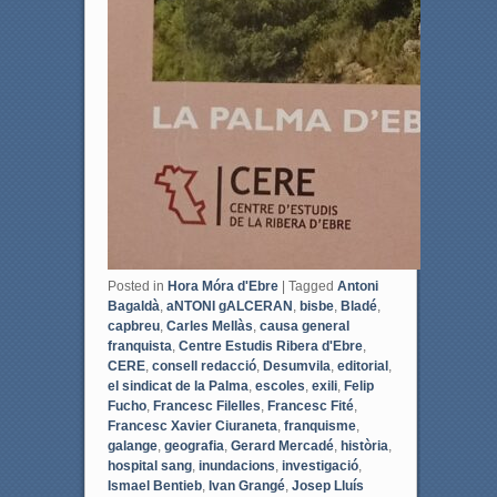
Posted in
Hora Móra d'Ebre
|
Tagged
Antoni
Bagaldà
,
aNTONI gALCERAN
,
bisbe
,
Bladé
,
capbreu
,
Carles Mellàs
,
causa general
franquista
,
Centre Estudis Ribera d'Ebre
,
CERE
,
consell redacció
,
Desumvila
,
editorial
,
el sindicat de la Palma
,
escoles
,
exili
,
Felip
Fucho
,
Francesc Filelles
,
Francesc Fité
,
Francesc Xavier Ciuraneta
,
franquisme
,
galange
,
geografia
,
Gerard Mercadé
,
història
,
hospital sang
,
inundacions
,
investigació
,
Ismael Bentieb
,
Ivan Grangé
,
Josep Lluís