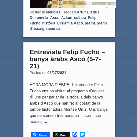
Posted in
Notícies
|
Tagged
Artur Bladé i
Desumvila
,
Ascó
,
Azkun
,
cultura
,
Felip
Fucho
,
història
,
L'Islam a Ascó
,
premi
,
premi
d'assaig
,
recerca
Entrevista Felip Fucho –
banys àrabs Ascó (5-7-
21)
Posted on
05/07/2021
HORA MÓRA D’EBRE. L’historiador Felip
Fucho ens ha visitat al programa d’aquest
dilluns per parlar de la troballa dels banys
àrabs d’Ascó que han fet al costat de la
també historiadora Montse Ortiz. Uns banys
que conserven tres naus en …
Continue
reading
→
F
T
Share
Post