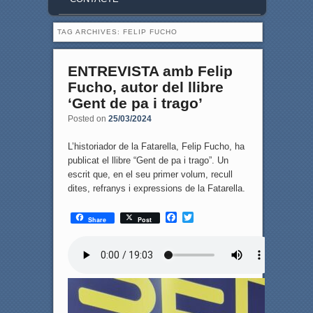
TAG ARCHIVES:
FELIP FUCHO
ENTREVISTA amb Felip
Fucho, autor del llibre
‘Gent de pa i trago’
Posted on
25/03/2024
L’historiador de la Fatarella, Felip Fucho, ha
publicat el llibre “Gent de pa i trago”. Un
escrit que, en el seu primer volum, recull
dites, refranys i expressions de la Fatarella.
F
T
Share
Post
a
w
c
i
e
t
b
t
o
e
o
r
k