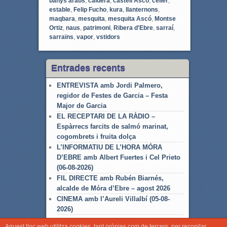
banys àrabs
,
caldera
,
castell Ascó
,
celler
,
estable
,
Felip Fucho
,
kura
,
llanternons
,
maqbara
,
mesquita
,
mesquita Ascó
,
Montse
Ortiz
,
naus
,
patrimoni
,
Ribera d'Ebre
,
sarraí
,
sarraïns
,
vapor
,
vstidors
Entrades recents
ENTREVISTA amb Jordi Palmero,
regidor de Festes de Garcia – Festa
Major de Garcia
EL RECEPTARI DE LA RÀDIO –
Espàrrecs farcits de salmó marinat,
cogombrets i fruita dolça
L’INFORMATIU DE L’HORA MÓRA
D’EBRE amb Albert Fuertes i Cel Prieto
(06-08-2026)
FIL DIRECTE amb Rubén Biarnés,
alcalde de Móra d’Ebre – agost 2026
CINEMA amb l’Aureli Villalbí (05-08-
2026)
Aquest lloc web utilitza cookies, tant pròpies com de tercers, per recopilar