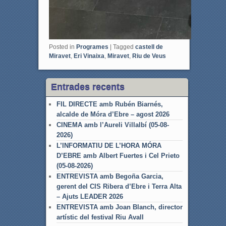
Posted in
Programes
|
Tagged
castell de
Miravet
,
Eri Vinaixa
,
Miravet
,
Riu de Veus
Entrades recents
FIL DIRECTE amb Rubén Biarnés,
alcalde de Móra d’Ebre – agost 2026
CINEMA amb l’Aureli Villalbí (05-08-
2026)
L’INFORMATIU DE L’HORA MÓRA
D’EBRE amb Albert Fuertes i Cel Prieto
(05-08-2026)
ENTREVISTA amb Begoña Garcia,
gerent del CIS Ribera d’Ebre i Terra Alta
– Ajuts LEADER 2026
ENTREVISTA amb Joan Blanch, director
artístic del festival Riu Avall