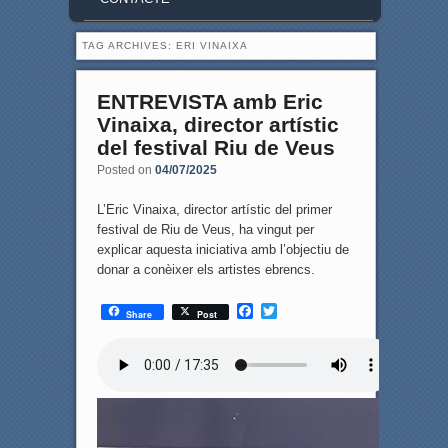
TAG ARCHIVES:
ERI VINAIXA
ENTREVISTA amb Eric
Vinaixa, director artístic
del festival Riu de Veus
Posted on
04/07/2025
L’Eric Vinaixa, director artístic del primer
festival de Riu de Veus, ha vingut per
explicar aquesta iniciativa amb l’objectiu de
donar a conèixer els artistes ebrencs.
F
T
Share
Post
a
w
c
i
e
t
b
t
o
e
o
r
k