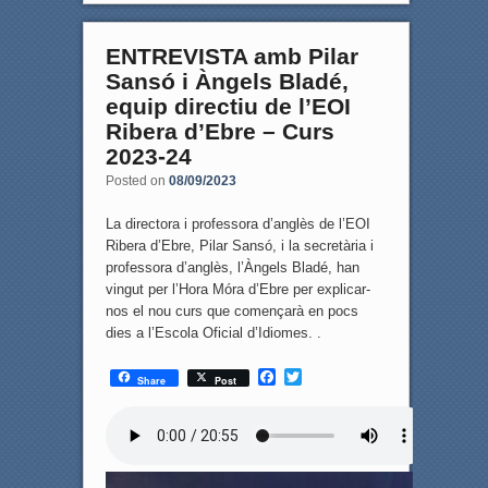
ENTREVISTA amb Pilar
Sansó i Àngels Bladé,
equip directiu de l’EOI
Ribera d’Ebre – Curs
2023-24
Posted on
08/09/2023
La directora i professora d’anglès de l’EOI
Ribera d’Ebre, Pilar Sansó, i la secretària i
professora d’anglès, l’Àngels Bladé, han
vingut per l’Hora Móra d’Ebre per explicar-
nos el nou curs que començarà en pocs
dies a l’Escola Oficial d’Idiomes. .
F
T
Share
Post
a
w
c
i
e
t
b
t
o
e
o
r