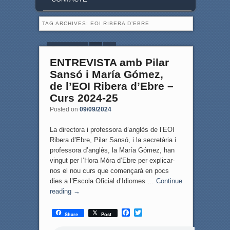
TAG ARCHIVES:
EOI RIBERA D’EBRE
Page 1 of 2
1
2
ENTREVISTA amb Pilar
Sansó i María Gómez,
de l’EOI Ribera d’Ebre –
Curs 2024-25
Posted on
09/09/2024
La directora i professora d’anglès de l’EOI
Ribera d’Ebre, Pilar Sansó, i la secretària i
professora d’anglès, la María Gómez, han
vingut per l’Hora Móra d’Ebre per explicar-
nos el nou curs que començarà en pocs
dies a l’Escola Oficial d’Idiomes …
Continue
reading
→
F
T
Share
Post
a
w
c
i