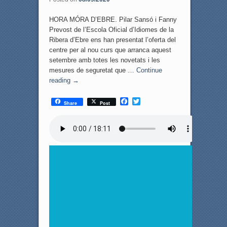
HORA MÓRA D’EBRE. Pilar Sansó i Fanny
Prevost de l’Escola Oficial d’Idiomes de la
Ribera d’Ebre ens han presentat l’oferta del
centre per al nou curs que arranca aquest
setembre amb totes les novetats i les
mesures de seguretat que …
Continue
reading
→
F
T
Share
Post
a
w
c
i
e
t
b
t
o
e
o
r
k