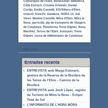
Comarques de l'Ebre
,
Benissanet
,
biblioteca
,
Cèlia Estruch
,
Cristina Arbonés
,
Daniel
Cortijo
,
Emilio Castellà
,
EOI Ribera d'Ebre
,
estació
,
francès
,
Gandesa
,
HORA 14
,
Juli
Vives
,
Montse Castellà
,
Móra d'Ebre
,
Móra la
Nova
,
parricida
,
pla de transports de Viatgers
de Catalunya
,
Plataforma Trens Dignes
,
Rosa
Martínez
,
Terres de l'Ebre
,
transport
,
Trens
Dignes
,
xarxa de biblioteques de Catalunya
Post navigation
←
Older posts
Entrades recents
ENTREVISTA amb Marga Estorach,
gestora de la Reserva de la Biosfera de
les Terres de l’Ebre – Camins de la
Biosfera
ENTREVISTA amb Jordi López, regidor
de Turisme de Móra la Nova – Eclipsi
Total de Sol
L’INFORMATIU DE L’HORA MÓRA