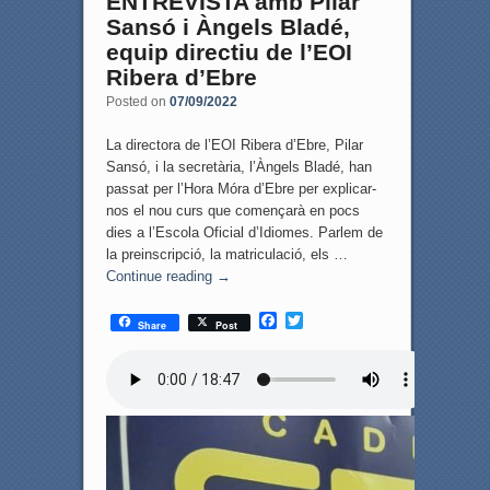
ENTREVISTA amb Pilar
Sansó i Àngels Bladé,
equip directiu de l’EOI
Ribera d’Ebre
Posted on
07/09/2022
La directora de l’EOI Ribera d’Ebre, Pilar
Sansó, i la secretària, l’Àngels Bladé, han
passat per l’Hora Móra d’Ebre per explicar-
nos el nou curs que començarà en pocs
dies a l’Escola Oficial d’Idiomes. Parlem de
la preinscripció, la matriculació, els …
Continue reading
→
F
T
Share
Post
a
w
c
i
e
t
b
t
o
e
o
r
k