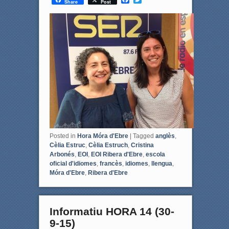
Share
Post
a
w
c
i
e
t
b
t
o
e
o
r
k
Posted in
Hora Móra d'Ebre
|
Tagged
anglès
,
Cèlia Estruc
,
Cèlia Estruch
,
Cristina
Arbonés
,
EOI
,
EOI Ribera d'Ebre
,
escola
oficial d'idiomes
,
francès
,
idiomes
,
llengua
,
Móra d'Ebre
,
Ribera d'Ebre
Informatiu HORA 14 (30-
9-15)