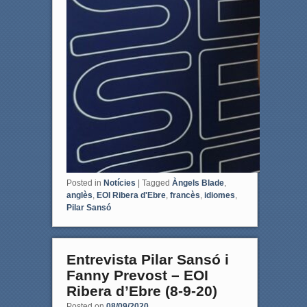
Posted in
Notícies
|
Tagged
Àngels Blade
,
anglès
,
EOI Ribera d'Ebre
,
francès
,
idiomes
,
Pilar Sansó
Entrevista Pilar Sansó i
Fanny Prevost – EOI
Ribera d’Ebre (8-9-20)
Posted on
08/09/2020