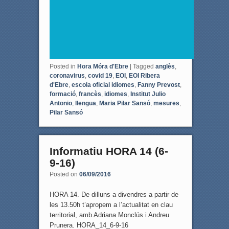
Posted in
Hora Móra d'Ebre
|
Tagged
anglès
,
coronavirus
,
covid 19
,
EOI
,
EOI Ribera
d'Ebre
,
escola oficial idiomes
,
Fanny Prevost
,
formació
,
francès
,
idiomes
,
Institut Julio
Antonio
,
llengua
,
Maria Pilar Sansó
,
mesures
,
Pilar Sansó
Informatiu HORA 14 (6-
9-16)
Posted on
06/09/2016
HORA 14. De dilluns a divendres a partir de
les 13.50h t’apropem a l’actualitat en clau
territorial, amb Adriana Monclús i Andreu
Prunera. HORA_14_6-9-16