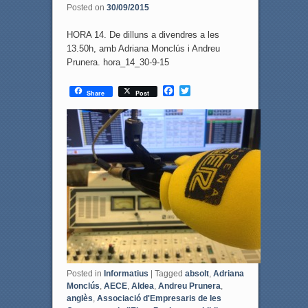
Posted on
30/09/2015
HORA 14. De dilluns a divendres a les
13.50h, amb Adriana Monclús i Andreu
Prunera. hora_14_30-9-15
F
T
Share
Post
a
w
c
i
e
t
b
t
o
e
o
r
k
Posted in
Informatius
|
Tagged
absolt
,
Adriana
Monclús
,
AECE
,
Aldea
,
Andreu Prunera
,
anglès
,
Associació d'Empresaris de les