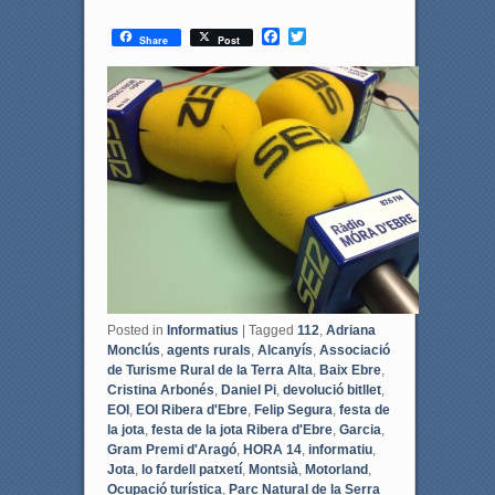
F
T
Share
Post
a
w
c
i
e
t
b
t
o
e
o
r
k
Posted in
Informatius
|
Tagged
112
,
Adriana
Monclús
,
agents rurals
,
Alcanyís
,
Associació
de Turisme Rural de la Terra Alta
,
Baix Ebre
,
Cristina Arbonés
,
Daniel Pi
,
devolució bitllet
,
EOI
,
EOI Ribera d'Ebre
,
Felip Segura
,
festa de
la jota
,
festa de la jota Ribera d'Ebre
,
Garcia
,
Gram Premi d'Aragó
,
HORA 14
,
informatiu
,
Jota
,
lo fardell patxetí
,
Montsià
,
Motorland
,
Ocupació turística
,
Parc Natural de la Serra