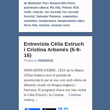
de Montsant
,
Parc Natural dels Ports
,
patrimoni cultural
,
Pla Alfa
,
Priorat
,
R16
,
renfe
,
retards
,
risc incendi
,
risc incendi
forestal
,
Salvador Palomar
,
septembre
,
setembre
,
temperatura
,
temperatures altes
,
Terra Alta
,
turisme
,
turisme rural
Entrevista Cèlia Estruch
i Cristina Arbonés (5-9-
16)
Posted on
05/09/2016
HORA MÓRA D’EBRE. L’EOI de la Ribera
d’Ebre finalitza avui el periode de
presinscripció per al nou curs amb oferta de
diferents nivells en llengua anglesa i
francesa. Al programa d’avui ens han visitat
la Cèlia Estruch i la Cristina …
Continue
reading
→
F
T