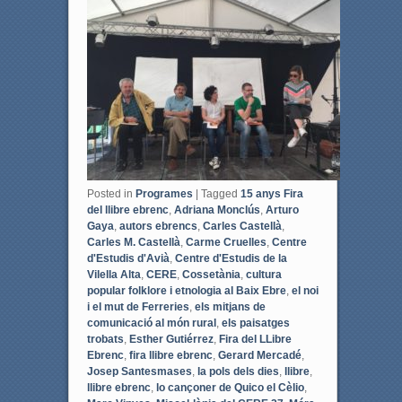
b
t
o
e
o
r
k
Posted in
Programes
|
Tagged
15 anys Fira
del llibre ebrenc
,
Adriana Monclús
,
Arturo
Gaya
,
autors ebrencs
,
Carles Castellà
,
Carles M. Castellà
,
Carme Cruelles
,
Centre
d'Estudis d'Avià
,
Centre d'Estudis de la
Vilella Alta
,
CERE
,
Cossetània
,
cultura
popular folklore i etnologia al Baix Ebre
,
el noi
i el mut de Ferreries
,
els mitjans de
comunicació al món rural
,
els paisatges
trobats
,
Esther Gutiérrez
,
Fira del LLibre
Ebrenc
,
fira llibre ebrenc
,
Gerard Mercadé
,
Josep Santesmases
,
la pols dels dies
,
llibre
,
llibre ebrenc
,
lo cançoner de Quico el Cèlio
,