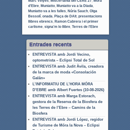
Marc Vinyes
,
Miscel·lània del CERE 27
,
Móra
d'Ebre
,
Muniatto
,
Muniatto va a la Diada
,
Muniatto va a les falles
,
Núria Sauch
,
Olga
Bessolí
,
onada
,
Plaça de DAlt
,
presentacions
llibres ebrencs
,
Ramon Cabrera i el primer
carlisme
,
signa'm lo llibre
,
Terres de l'Ebre
Entrades recents
ENTREVISTA amb Jordi Vecino,
optometrista – Eclipsi Total de Sol
ENTREVISTA amb Judit Àvila, creadora
de la marca de moda «Consolación
Galán»
L’INFORMATIU DE L’HORA MÓRA
D’EBRE amb Albert Fuertes (10-08-2026)
ENTREVISTA amb Marga Estorach,
gestora de la Reserva de la Biosfera de
les Terres de l’Ebre – Camins de la
Biosfera
ENTREVISTA amb Jordi López, regidor
de Turisme de Móra la Nova – Eclipsi