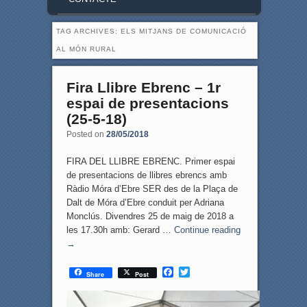
TAG ARCHIVES:
ELS MITJANS DE COMUNICACIÓ
AL MÓN RURAL
Fira Llibre Ebrenc – 1r
espai de presentacions
(25-5-18)
Posted on
28/05/2018
FIRA DEL LLIBRE EBRENC. Primer espai
de presentacions de llibres ebrencs amb
Ràdio Móra d’Ebre SER des de la Plaça de
Dalt de Móra d’Ebre conduit per Adriana
Monclús. Divendres 25 de maig de 2018 a
les 17.30h amb: Gerard …
Continue reading
→
F
T
Share
Post
a
w
c
i
e
t