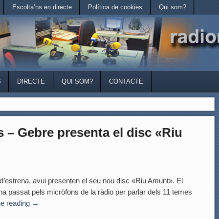
Escolta’ns en directe
Política de cookies
Qui som?
S
DIRECTE
QUI SOM?
CONTACTE
s – Gebre presenta el disc «Riu
trena, avui presenten el seu nou disc «Riu Amunt». El
, ha passat pels micròfons de la ràdio per parlar dels 11 temes
ue reading
→