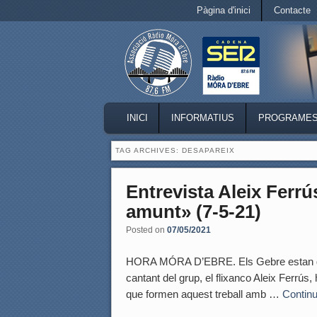
Secondary menu
Pàgina d'inici
Contacte
Skip to primary content
Skip to secondary content
MAIN MENU
INICI
INFORMATIUS
PROGRAME
SKIP TO PRIMARY CONTENT
SKIP TO SECONDARY CONTENT
TAG ARCHIVES:
DESAPAREIX
Entrevista Aleix Ferrú
amunt» (7-5-21)
Posted on
07/05/2021
HORA MÓRA D’EBRE. Els Gebre estan d’es
cantant del grup, el flixanco Aleix Ferrús
que formen aquest treball amb …
Contin