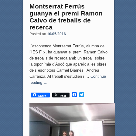
Montserrat Ferrús
guanya el premi Ramon
Calvo de treballs de
recerca
Posted on
10/05/2016
L’asconenca Montserrat Ferrús, alumna de
l’IES Flix, ha guanyat el premi Ramon Calvo
de treballs de recerca amb un treball sobre
la toponímia d’Ascó que apareix a les obres
dels escriptors Carmel Biarnés i Andreu
Carranza. Al treball s’estudien i …
Continue
reading
→
F
T
Share
Post
a
w
c
i
e
t
b
t
o
e
o
r
k