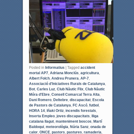
e
t
b
t
o
e
o
r
k
Posted in
Informatius
|
Tagged
accident
mortal AP7
,
Adriana Monclús
,
agricultura
,
Albert Folch
,
Andreu Prunera
,
AP-7
,
Associació d'Iniciatives Rurals de Catalunya
,
Bot
,
Carles Luz
,
Club Nàutic Flix
,
Club Nàutic
Móra d'Ebre
,
Consell Comarcal Terra Alta
,
Dani Romero
,
Deltebre
,
discapacitat
,
Escola
de Pastors de Catalunya
,
FC Ascó
,
futbol
,
HORA 14
,
Iñaki Ortiz
,
incendis forestals
,
Inserta Empleo
,
joves discapacitats
,
lliga
catalana llagut
,
manteniment boscos
,
Martí
Baldoqui
,
meteorològia
,
Núria Sanz
,
onada de
calor
,
ONCE
,
pastors
,
pastures
,
ramaderia
,