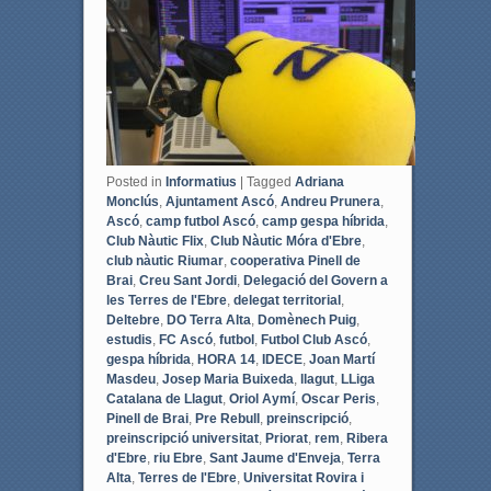
k
Posted in
Informatius
|
Tagged
Adriana
Monclús
,
Ajuntament Ascó
,
Andreu Prunera
,
Ascó
,
camp futbol Ascó
,
camp gespa híbrida
,
Club Nàutic Flix
,
Club Nàutic Móra d'Ebre
,
club nàutic Riumar
,
cooperativa Pinell de
Brai
,
Creu Sant Jordi
,
Delegació del Govern a
les Terres de l'Ebre
,
delegat territorial
,
Deltebre
,
DO Terra Alta
,
Domènech Puig
,
estudis
,
FC Ascó
,
futbol
,
Futbol Club Ascó
,
gespa híbrida
,
HORA 14
,
IDECE
,
Joan Martí
Masdeu
,
Josep Maria Buixeda
,
llagut
,
LLiga
Catalana de Llagut
,
Oriol Aymí
,
Oscar Peris
,
Pinell de Brai
,
Pre Rebull
,
preinscripció
,
preinscripció universitat
,
Priorat
,
rem
,
Ribera
d'Ebre
,
riu Ebre
,
Sant Jaume d'Enveja
,
Terra
Alta
,
Terres de l'Ebre
,
Universitat Rovira i