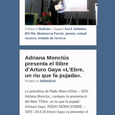
Posted in
Notícies
|
Tagged
Ascó
,
Deltebre
,
IES Flix
,
Montserrat Ferrús
,
premis
,
treball
recerca
,
treballs de recerca
Adriana Monclús
presenta el llibre
d’Arturo Gaya «L’Ebre,
un riu que fa pujada».
Posted on
20/04/2016
La periodista de Ràdio Móra d’Ebre – SER,
Adriana Monclús, condueix la presentació
del llibre “l’Ebre, un riu que fa pujada”
d’Arturo Gaya. RÀDIO MÓRA D’EBRE –
SER / 20-4-16 Arturo Gaya va presentar el