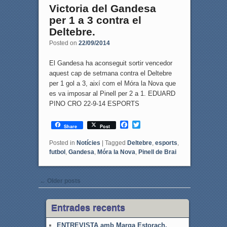
Victoria del Gandesa
per 1 a 3 contra el
Deltebre.
Posted on
22/09/2014
El Gandesa ha aconseguit sortir vencedor
aquest cap de setmana contra el Deltebre
per 1 gol a 3, així com el Móra la Nova que
es va imposar al Pinell per 2 a 1. EDUARD
PINO CRO 22-9-14 ESPORTS
F
T
Share
Post
a
w
c
i
Posted in
Notícies
|
Tagged
Deltebre
,
esports
,
e
t
futbol
,
Gandesa
,
Móra la Nova
,
Pinell de Brai
b
t
o
e
o
r
Post navigation
k
←
Older posts
Entrades recents
ENTREVISTA amb Marga Estorach,