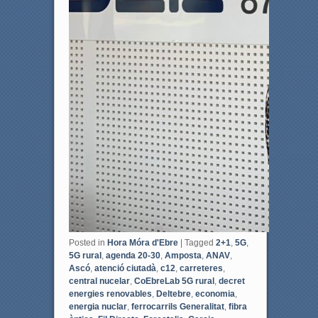
Posted in
Hora Móra d'Ebre
|
Tagged
2+1
,
5G
,
5G rural
,
agenda 20-30
,
Amposta
,
ANAV
,
Ascó
,
atenció ciutadà
,
c12
,
carreteres
,
central nucelar
,
CoEbreLab 5G rural
,
decret
energies renovables
,
Deltebre
,
economia
,
energia nuclar
,
ferrocarrils Generalitat
,
fibra