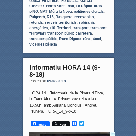
òptica
,
Fil Directe
,
Forestalia
,
Garcia
,
Ginestar
,
Horta Sant Joan
,
La Ràpita
,
lIDIA
piNO
,
MAT
,
Móra la Nova
,
polítiques digitals
,
Puigneró
,
R15
,
Rasquera
,
renovables
,
rotonda
,
serveis territorials
,
sobirania
energètica
,
t10
,
Territori
,
transport
,
transport
ferroviari
,
transport públic carretera
,
transport púlbic
,
Trens Dignes
,
túne
,
túnel
,
vicepresidència
Informatiu HORA 14 (9-
8-18)
Posted on
09/08/2018
HORA 14. L’informatiu de la Ribera d’Ebre,
la Terra Alta i el Priorat, cada dia a les
13.50h, amb Adriana Monclús i Andreu
Prunera. HORA_14_9-8-18
F
T
Share
Post
a
w
c
i