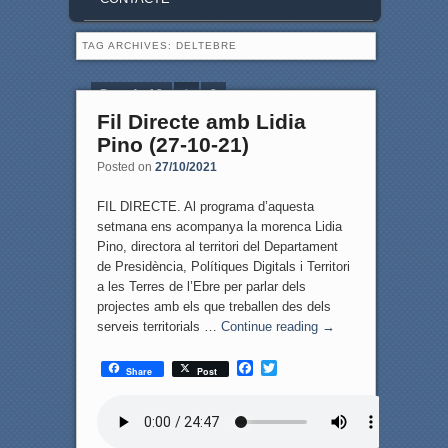
TAG ARCHIVES:
DELTEBRE
Page 1 of 2
1
2
Fil Directe amb Lidia
Pino (27-10-21)
Posted on
27/10/2021
FIL DIRECTE. Al programa d’aquesta
setmana ens acompanya la morenca Lidia
Pino, directora al territori del Departament
de Presidència, Polítiques Digitals i Territori
a les Terres de l’Ebre per parlar dels
projectes amb els que treballen des dels
serveis territorials …
Continue reading
→
F
T
Share
Post
a
w
c
i
e
t
b
t
o
e