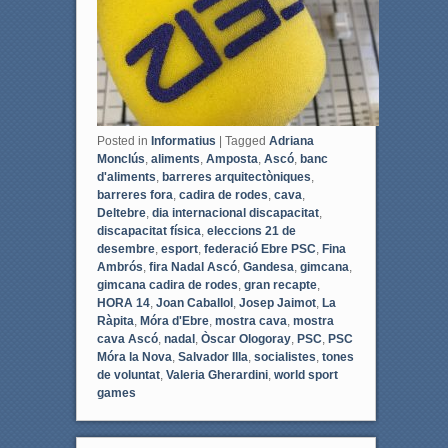
Posted in
Informatius
|
Tagged
Adriana
Monclús
,
aliments
,
Amposta
,
Ascó
,
banc
d'aliments
,
barreres arquitectòniques
,
barreres fora
,
cadira de rodes
,
cava
,
Deltebre
,
dia internacional discapacitat
,
discapacitat física
,
eleccions 21 de
desembre
,
esport
,
federació Ebre PSC
,
Fina
Ambrós
,
fira Nadal Ascó
,
Gandesa
,
gimcana
,
gimcana cadira de rodes
,
gran recapte
,
HORA 14
,
Joan Caballol
,
Josep Jaimot
,
La
Ràpita
,
Móra d'Ebre
,
mostra cava
,
mostra
cava Ascó
,
nadal
,
Òscar Ologoray
,
PSC
,
PSC
Móra la Nova
,
Salvador Illa
,
socialistes
,
tones
de voluntat
,
Valeria Gherardini
,
world sport
games