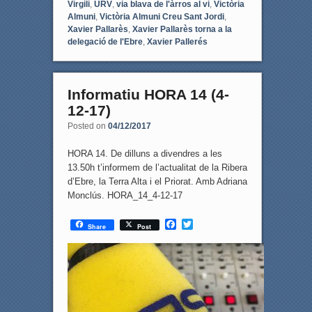
Virgili
,
URV
,
via blava de l'àrros al vi
,
Victòria
Almuni
,
Victòria Almuni Creu Sant Jordi
,
Xavier Pallarès
,
Xavier Pallarès torna a la
delegació de l'Ebre
,
Xavier Pallerés
Informatiu HORA 14 (4-
12-17)
Posted on
04/12/2017
HORA 14. De dilluns a divendres a les
13.50h t’informem de l’actualitat de la Ribera
d’Ebre, la Terra Alta i el Priorat. Amb Adriana
Monclús. HORA_14_4-12-17
F
T
Share
Post
a
w
c
i
e
t
b
t
o
e
o
r
k