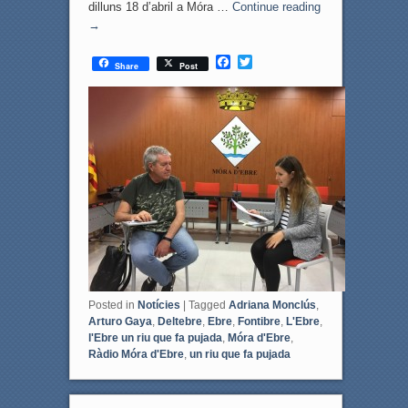
dilluns 18 d’abril a Móra …
Continue reading
→
F
T
Share
Post
a
w
c
i
e
t
b
t
o
e
o
r
k
Posted in
Notícies
|
Tagged
Adriana Monclús
,
Arturo Gaya
,
Deltebre
,
Ebre
,
Fontibre
,
L'Ebre
,
l'Ebre un riu que fa pujada
,
Móra d'Ebre
,
Ràdio Móra d'Ebre
,
un riu que fa pujada