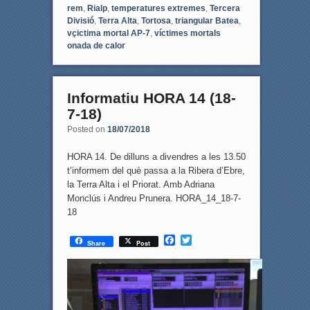
rem
,
Rialp
,
temperatures extremes
,
Tercera
Divisió
,
Terra Alta
,
Tortosa
,
triangular Batea
,
vçictima mortal AP-7
,
víctimes mortals
onada de calor
Informatiu HORA 14 (18-
7-18)
Posted on
18/07/2018
HORA 14. De dilluns a divendres a les 13.50
t’informem del què passa a la Ribera d’Ebre,
la Terra Alta i el Priorat. Amb Adriana
Monclús i Andreu Prunera. HORA_14_18-7-
18
F
T
Share
Post
a
w
c
i
e
t
b
t
o
e
o
r